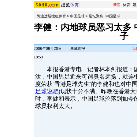
新闻
-
体育
-
娱
阿迪达斯搜狐体育
>
中国足球
>
足坛聚焦_中国足球
李健：内地球员恶习太多 
子
2006年09月20日
羊城晚报
我
18:53
本报香港专电 记者林本剑报道：国
汰，中国男足近来可谓臭名远扬，就连
度荣获“香港足球先生”的李健和也对中
足球说吧
)
现状十分不满。昨晚在香港大
时，李健和表示，中国足球沦落到如今
球员权利太大。