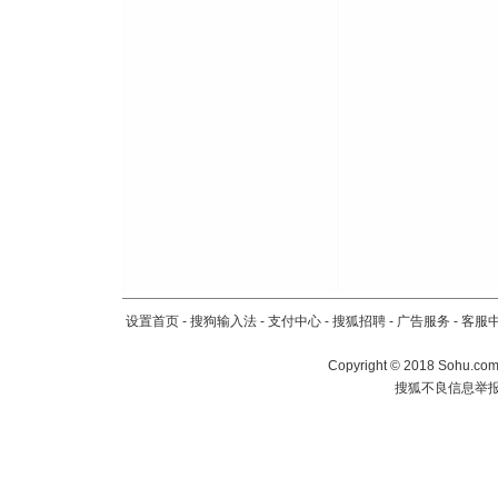
设置首页
-
搜狗输入法
-
支付中心
-
搜狐招聘
-
广告服务
-
客服
Copyright
©
2018 Sohu.com 
搜狐不良信息举