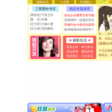
[圣诞节]
搜狐短信
小灵通
性感丽人
如意,快乐
三星图铃专区
精品专题推荐
[元旦]
看
[周杰伦] 千里之外
短信企业通秀百变功能
断电。爱
[誓 言] 求佛
浪漫情怀一起漫步音乐
你是我专
[王力宏] 大城小爱
同城约会今夜告别寂寞
[元旦]
如
[王心凌] 花的嫁纱
敢来挑战你的球技吗？
起；二是
离。水晶
精彩生活
[元旦]
当
泣，这痛
星座运势
每日财运
今日运程
花边新闻
魔鬼辞典
卖了。水
桃花运，
情感测试
生活笑话
[春节]
风
颜！冬去
道一声平
[春节]
传
片叶子是
送你一棵
[圣诞节]
你太多，
要平安！
[圣诞节]
能正大光明
都要快乐噢