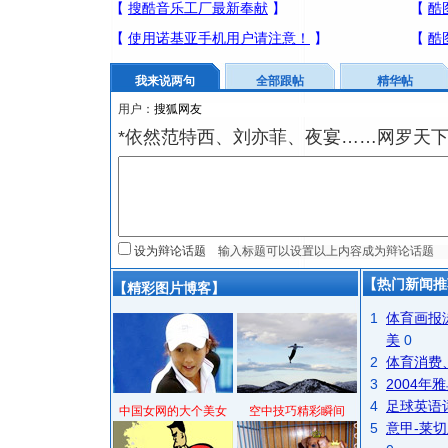
我来说两句
全部跟帖
精华帖
用户：
*依然范特西、刘亦菲、夜宴……网罗天
设为辩论话题
【热门新闻推
【精彩图片博客】
1
体育画报
美
0
2
体育消费
3
2004
4
足球英语
中国女网的大个美女
空中技巧精彩瞬间
5
意甲-莱切