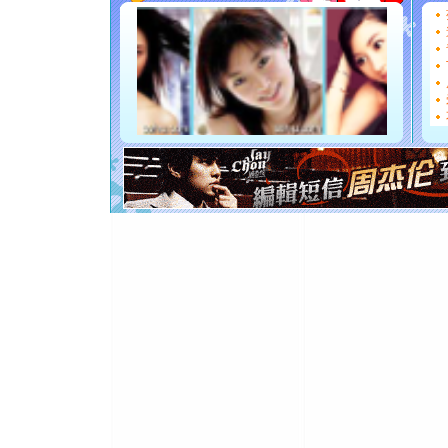
[圣诞节]
如意,快乐
[元旦]
看
断电。爱
你是我专
[元旦]
如
起；二是
离。水晶
[元旦]
当
泣，这痛
卖了。水
[春节]
风
颜！冬去
道一声平
[春节]
传
片叶子是
送你一棵