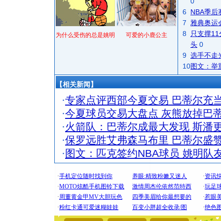
0
6
NBA季
7
雅典奥运
8
只支撑1
为什么受伤的总是姚明
可爱的小鹿公主
头
0
9
选手不走
10
图文：举
【相关新闻】
·
专家点评西部今夏交易 巴蒂尔充当
·
今夏球员交易大盘点 灰熊放掉巴
·
火箭队：巴蒂尔成最大发现 斯潘
·
保罗远胜艾弗森马布里 巴蒂尔盛
·
图文：匹克签约NBA球员 姚明队
[圣诞节]
你太多，
要平安！
[圣诞节]
能正大光明
都要快乐噢