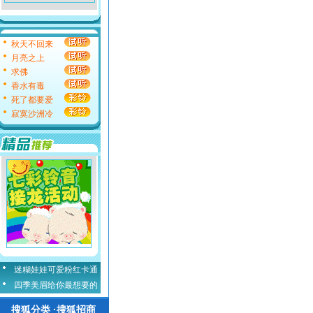
秋天不回来
月亮之上
求佛
香水有毒
死了都要爱
寂寞沙洲冷
迷糊娃娃可爱粉红卡通
四季美眉给你最想要的
搜狐分类 ·搜狐招商