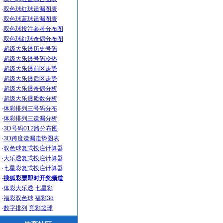
·
双色球红球遗漏图表
·
双色球蓝球遗漏图表
·
双色球投注参考分布图
·
双色球红球奇偶分布图
·
超级大乐透历史号码
·
超级大乐透号码冷热
·
超级大乐透前区走势
·
超级大乐透后区走势
·
超级大乐透奇偶分析
·
超级大乐透质数分析
·
体彩排列三号码分布
·
体彩排列三遗漏分析
·
3D号码012路分布图
·
3D跨度遗漏走势图表
·
双色球复式投注计算器
·
大乐透复式投注计算器
·
七星彩复式投注计算器
·
搜狐彩票即时开奖频道
·
体彩大乐透
七星彩
·
福彩双色球
福彩3d
·
数字排列
竞彩篮球