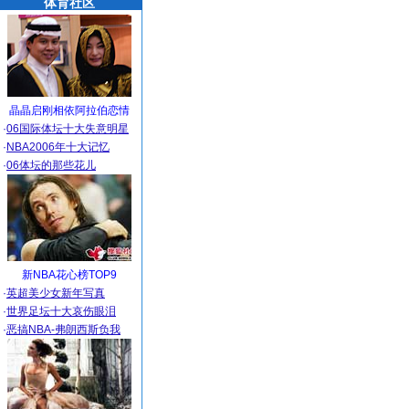
体育社区
晶晶启刚相依阿拉伯恋情
·
06国际体坛十大失意明星
·
NBA2006年十大记忆
·
06体坛的那些花儿
新NBA花心榜TOP9
·
英超美少女新年写真
·
世界足坛十大哀伤眼泪
·
恶搞NBA-弗朗西斯负我