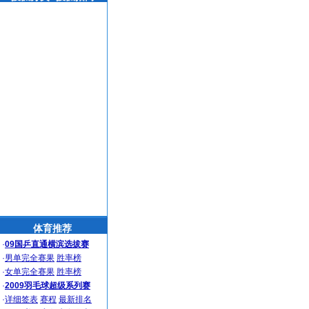
体育推荐
·
09国乒直通横滨选拔赛
·
男单完全赛果
胜率榜
·
女单完全赛果
胜率榜
·
2009羽毛球超级系列赛
·
详细签表
赛程
最新排名