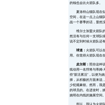
的钱也会比火箭队多。
夏洛特山猫队现在似乎
空间，在这一点上山猫
战一个赛季的话，显然
维尔士加盟火箭队的机
然没有与任何一支球队
说不定到时候火箭队还
球迷：
火箭队可以
用。你觉得火箭队现在
皮尔斯：
照你这种
线动用一名悍将与蒂姆-
些“脏活累活”，以便为
择，从积极的方面来说
少犯规麻烦。然而，我
的球员的。在进攻时，
姚明在内线的施展空间
所以，我认为火箭队现