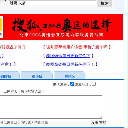
全部跟帖
精华帖
辩论区
匿名发表：
隐藏地址：
宴……网罗天下热词的输入法！