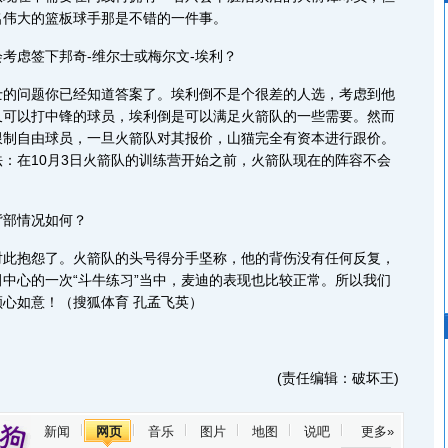
名伟大的篮板球手那是不错的一件事。
考虑签下邦奇-维尔士或梅尔文-埃利？
士的问题你已经知道答案了。埃利倒不是个很差的人选，考虑到他
又可以打中锋的球员，埃利倒是可以满足火箭队的一些需要。然而
限制自由球员，一旦火箭队对其报价，山猫完全有资本进行跟价。
：在10月3日火箭队的训练营开始之前，火箭队现在的阵容不会
背部情况如何？
对此抱怨了。火箭队的头号得分手坚称，他的背伤没有任何反复，
中心的一次“斗牛练习”当中，麦迪的表现也比较正常。所以我们
心如意！（搜狐体育 孔孟飞英）
(责任编辑：破坏王)
新闻
网页
音乐
图片
地图
说吧
更多»