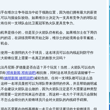
在维尔士争夺战当中处于领跑位置，因为他们拥有最大的薪资
队可以与掘金队较劲。如果维尔士决定为一支具有竞争力的球队征
没有任何一支球队会比卫冕冠军热火队更具竞争力。
率是很小的，但是至少火箭队仍有机会。如果维尔士在下周仍
续约的话，在训练营即将开始之际，维尔士的处境将会非常尴尬，
有机会。
在使用一名强悍的大个子球员，这名球员可以在内线起到防守作
在大前锋位置上需要一名真正的彪形大汉吗？
说法丹尼斯-罗德曼是否合适？开个玩笑！当然，火箭队可以在内
邓肯
(
邓肯新闻
,
邓肯说吧
)
相抗衡，同时这名球员也应该能够干一
姚明
(
姚明新闻
,
姚明说吧
)
减轻负担。任何一支球队都可以这么选
，这样一名球员显然可以为球队带来强悍的作风，并且帮助姚明减
是不会建议火箭队这么做的，因为火箭队注定是不大需要这种类型
姚明需要一定的空间来运作进攻，而这样一名大个子球员只会限制
。不怎么会得分的大前锋球员只会对火箭队的内线碍手碍脚。
在不需要在内线再拥有一名只会干脏活累活的大前锋球员，但