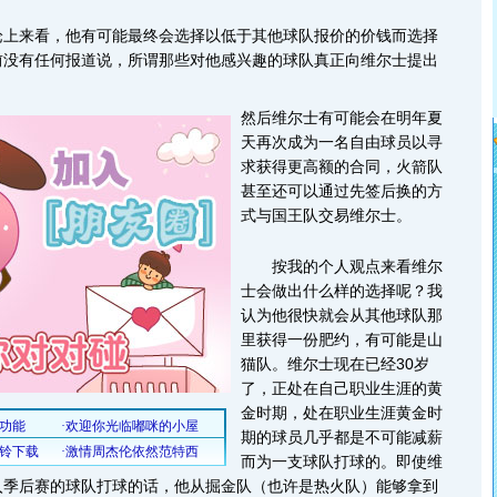
论上来看，他有可能最终会选择以低于其他球队报价的价钱而选择
前没有任何报道说，所谓那些对他感兴趣的球队真正向维尔士提出
然后维尔士有可能会在明年夏
天再次成为一名自由球员以寻
求获得更高额的合同，火箭队
甚至还可以通过先签后换的方
式与国王队交易维尔士。
按我的个人观点来看维尔
士会做出什么样的选择呢？我
认为他很快就会从其他球队那
里获得一份肥约，有可能是山
猫队。维尔士现在已经30岁
了，正处在自己职业生涯的黄
金时期，处在职业生涯黄金时
期的球员几乎都是不可能减薪
而为一支球队打球的。即使维
入季后赛的球队打球的话，他从掘金队（也许是热火队）能够拿到