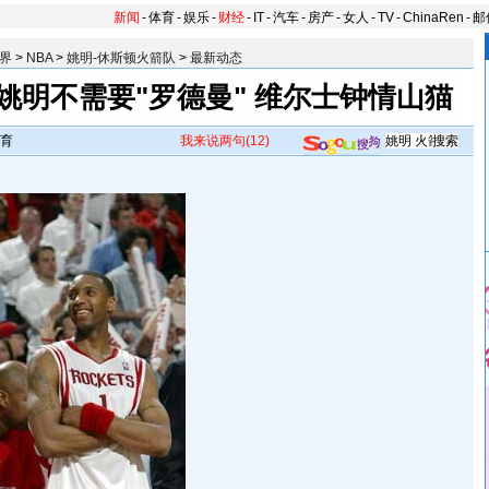
新闻
-
体育
-
娱乐
-
财经
-
IT
-
汽车
-
房产
-
女人
-
TV
-
ChinaRen
-
邮
界
>
NBA
>
姚明-休斯顿火箭队
>
最新动态
姚明不需要"罗德曼" 维尔士钟情山猫
育
我来说两句
(12)