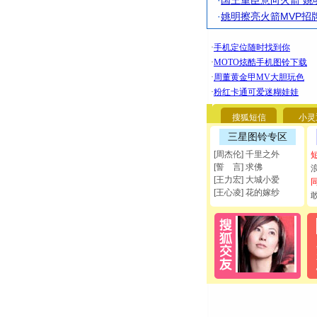
·
国王重臣意向火箭 姚
·
姚明擦亮火箭MVP招
搜狐短信
小灵
三星图铃专区
[周杰伦] 千里之外
[誓 言] 求佛
[王力宏] 大城小爱
[王心凌] 花的嫁纱