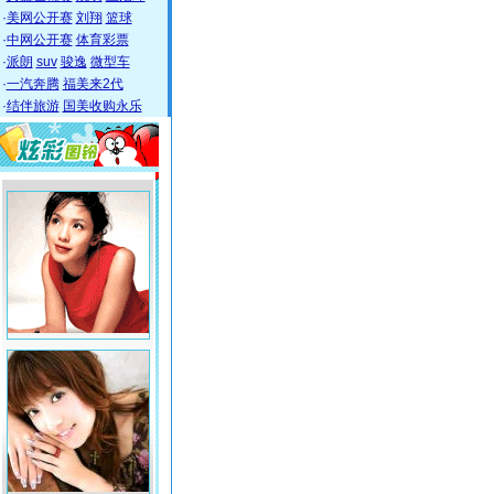
·
美网公开赛
刘翔
篮球
·
中网公开赛
体育彩票
·
派朗
suv
骏逸
微型车
·
一汽奔腾
福美来2代
·
结伴旅游
国美收购永乐