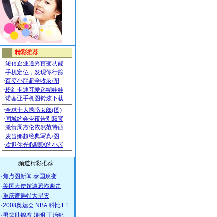
频道精彩推荐
·
焦点图新闻
泰国政变
·
美国大使馆遭恐怖袭击
·
重庆遭遇特大旱灾
·
2008奥运会
NBA
科比
F1
·
男篮世锦赛
姚明
王治郅