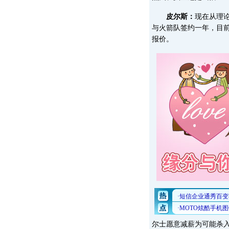
皮尔斯：
现在从理
与火箭队签约一年，目
报价。
尔士愿意减薪为可能杀