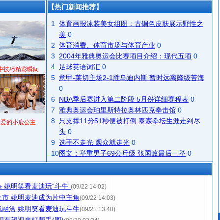
【热门新闻推荐】
1
体育画报泳装美女组图：古铜色皮肤展示野性之
美
0
2
体育消费、体育市场与体育产业
0
3
2004年雅典奥运会比赛项目介绍：现代五项
0
4
足球英语词汇
0
中技巧精彩瞬间
5
意甲-莱切主场2-1胜乌迪内斯 暂时远离降级苦海
0
6
NBA季后赛进入第二阶段 5月份详细赛程表
0
7
雅典奥运会珀里斯特拉奥林匹克拳击馆
0
8
只支撑11分51秒便被打倒 泰森拳坛生涯走到尽
可爱的小鹿公主
头
0
9
选手不走光 观众就走光
0
10
图文：举重男子69公斤级 张国政最后一举
0
 姚明笑看麦迪玩“斗牛”
(09/22 14:02)
市 姚明麦迪成为片中主角
(09/22 14:03)
融洽 姚明笑看麦迪玩斗牛
(09/21 13:40)