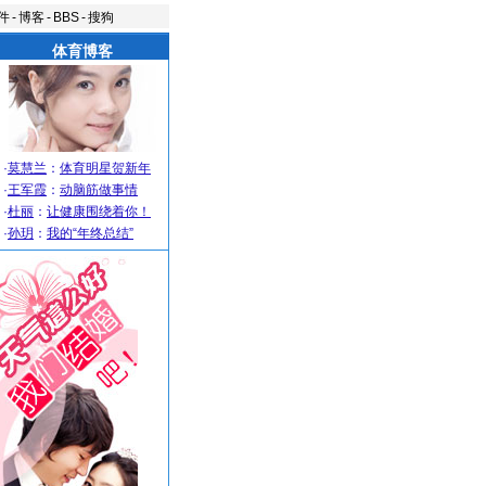
件
-
博客
-
BBS
-
搜狗
体育博客
·
莫慧兰
：
体育明星贺新年
·
王军霞
：
动脑筋做事情
·
杜丽
：
让健康围绕着你！
·
孙玥
：
我的“年终总结”