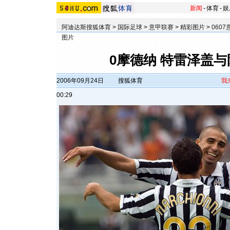
新闻
-
体育
-
娱
阿迪达斯搜狐体育
>
国际足球
>
意甲联赛
>
精彩图片
>
060
图片
0摩德纳 特雷泽盖
2006年09月24日
搜狐体育
我
00:29