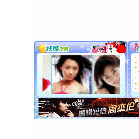
卖了。水
[春节]
风
颜！冬去
道一声平
[春节]
传
片叶子是
送你一棵
[圣诞节]
你太多，
要平安！
[圣诞节]
能正大光明
都要快乐噢
[圣诞节]
如意,快乐
[元旦]
看
断电。爱
你是我专
[元旦]
如
起；二是
离。水晶
[元旦]
当