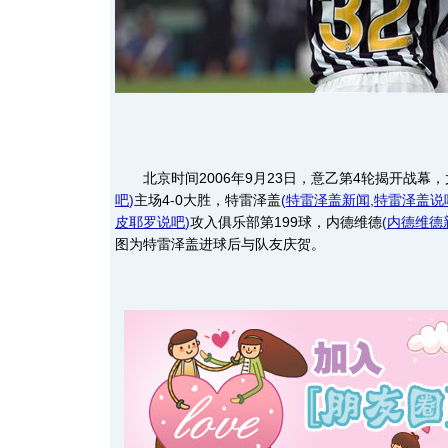
北京时间2006年9月23日，意乙第4轮揭开战幕，
吧
)
主场4-0大胜，特雷泽盖
(
特雷泽盖新闻
,
特雷泽盖说
皮耶罗说吧
)
攻入俱乐部第199球，内德维德
(
内德维德
图为特雷泽盖进球后与队友庆贺。