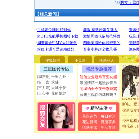
10
图文：举
【相关新闻】
[圣诞节]
你太多，
要平安！
搜狐短信
小灵通
性感丽人
[圣诞节]
三星图铃专区
精品专题推荐
能正大光明
[周杰伦] 千里之外
都要快乐噢
短信企业通秀百变功能
[誓 言] 求佛
浪漫情怀一起漫步音乐
[圣诞节]
[王力宏] 大城小爱
同城约会今夜告别寂寞
如意,快乐
[王心凌] 花的嫁纱
敢来挑战你的球技吗？
[元旦]
看
断电。爱
精彩生活
你是我专
[元旦]
如
星座运势
每日财运
起；二是
今日运程
花边新闻
魔鬼辞典
离。水晶
桃花运，
情感测试
生活笑话
[元旦]
当
泣，这痛