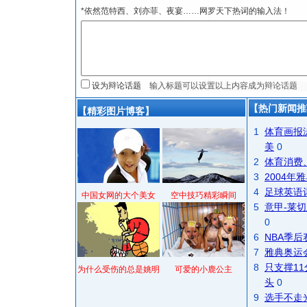
*依然范特西、刘亦菲、夜宴……网罗天下热词的输入法！
设为辩论话题
【热门新闻推
【精彩图片博客】
1
体育画报
美
0
2
体育消费
3
2004
4
足球英语
中国女网的大个美女
空中技巧精彩瞬间
5
意甲-莱切
0
6
NBA季
7
雅典奥运
8
只支撑1
为什么受伤的总是姚明
可爱的小鹿公主
头
0
9
选手不走