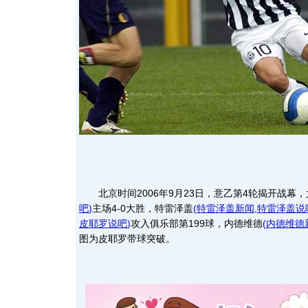
北京时间2006年9月23日，意乙第4轮揭开战幕，
吧
)
主场4-0大胜，特雷泽盖
(
特雷泽盖新闻
,
特雷泽盖说
皮耶罗说吧
)
攻入俱乐部第199球，内德维德
(
内德维德
图为皮耶罗带球突破。