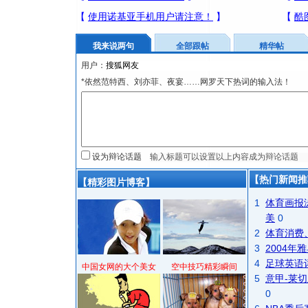
我来说两句
全部跟帖
精华帖
用户：
*依然范特西、刘亦菲、夜宴……网罗天下热词的输入法！
设为辩论话题
【热门新闻推
【精彩图片博客】
1
体育画报
美
0
2
体育消费
3
2004
4
足球英语
中国女网的大个美女
空中技巧精彩瞬间
5
意甲-莱切
0