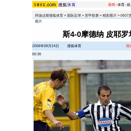
新闻
-
体育
-
娱
阿迪达斯搜狐体育
>
国际足球
>
意甲联赛
>
精彩图片
>
060
图片
斯4-0摩德纳 皮耶
2006年09月24日
搜狐体育
我
00:36