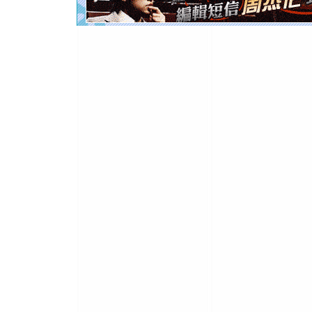
离。水晶
[元旦]
当
泣，这痛
卖了。水
[春节]
风
颜！冬去
道一声平
[春节]
传
片叶子是
送你一棵