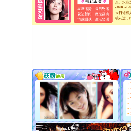
精彩生活
[元旦]
当
星座运势
每日财运
泣，这痛
今日运程
花边新闻
魔鬼辞典
卖了。水
桃花运，
情感测试
生活笑话
[春节]
风
颜！冬去
道一声平
[春节]
传
片叶子是
送你一棵
[圣诞节]
你太多，
要平安！
[圣诞节]
能正大光明
都要快乐噢
[圣诞节]
如意,快乐
[元旦]
看
断电。爱
你是我专
[元旦]
如
起；二是