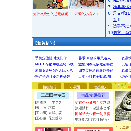
6
NBA季
7
雅典奥运
8
只支撑1
为什么受伤的总是姚明
可爱的小鹿公主
头
0
9
选手不走
10
图文：举
【相关新闻】
[圣诞节]
你太多，
要平安！
[圣诞节]
能正大光明
都要快乐噢
搜狐短信
小灵通
性感丽人
[圣诞节]
三星图铃专区
精品专题推荐
如意,快乐
[元旦]
看
[周杰伦] 千里之外
短信企业通秀百变功能
断电。爱
[誓 言] 求佛
浪漫情怀一起漫步音乐
[王力宏] 大城小爱
你是我专
同城约会今夜告别寂寞
[王心凌] 花的嫁纱
[元旦]
如
敢来挑战你的球技吗？
起；二是
离。水晶