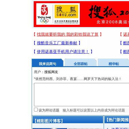
我来说两句
全部跟帖
精华帖
用户：
*依然范特西、刘亦菲、夜宴……网罗天下热词的输入法！
设为辩论话题
【热门新闻推
【精彩图片博客】