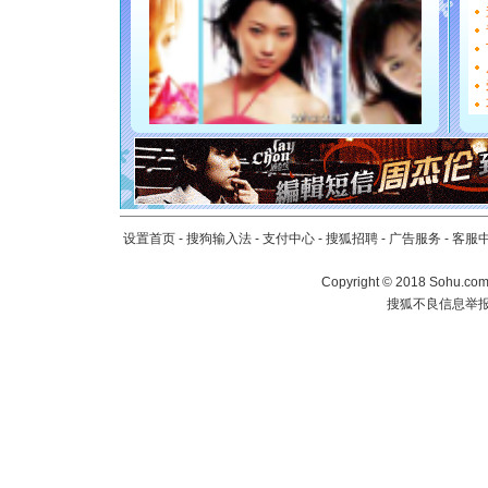
要平安！
[圣诞节]
能正大光明
都要快乐噢
[圣诞节]
如意,快乐
[元旦]
看
断电。爱
你是我专
[元旦]
如
设置首页
-
搜狗输入法
-
支付中心
-
搜狐招聘
-
广告服务
起；二是
-
客服
离。水晶
Copyright
©
2018 Sohu.com 
[元旦]
当
搜狐不良信息举
泣，这痛
卖了。水
[春节]
风
颜！冬去
道一声平
[春节]
传
片叶子是
送你一棵