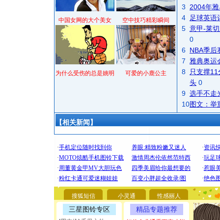
3
2004
4
足球英语
中国女网的大个美女
空中技巧精彩瞬间
5
意甲-莱切
0
6
NBA季
7
雅典奥运
8
只支撑1
为什么受伤的总是姚明
可爱的小鹿公主
头
0
9
选手不走
10
图文：举
【相关新闻】
[圣诞节]
你太多，
搜狐短信
小灵通
性感丽人
要平安！
三星图铃专区
精品专题推荐
[圣诞节]
能正大光明