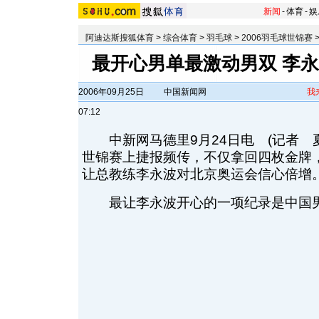
新闻
-
体育
-
娱
阿迪达斯搜狐体育
>
综合体育
>
羽毛球
>
2006羽毛球世锦赛
最开心男单最激动男双 李
2006年09月25日
中国新闻网
我
07:12
中新网马德里9月24日电 (记者 
世锦赛上捷报频传，不仅拿回四枚金牌
让总教练李永波对北京奥运会信心倍增
最让李永波开心的一项纪录是中国男