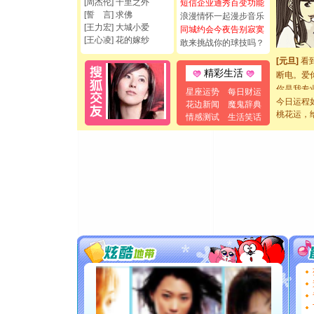
[周杰伦] 千里之外
短信企业通秀百变功能
都要快乐噢
[誓 言] 求佛
浪漫情怀一起漫步音乐
[王力宏] 大城小爱
[圣诞节]
同城约会今夜告别寂寞
[王心凌] 花的嫁纱
如意,快乐
敢来挑战你的球技吗？
[元旦]
看
断电。爱
精彩生活
你是我专
星座运势
每日财运
[元旦]
如
今日运程
花边新闻
魔鬼辞典
起；二是
桃花运，
情感测试
生活笑话
离。水晶
[元旦]
当
泣，这痛
卖了。水
[春节]
风
颜！冬去
道一声平
[春节]
传
片叶子是
送你一棵
[圣诞节]
你太多，
要平安！
[圣诞节]