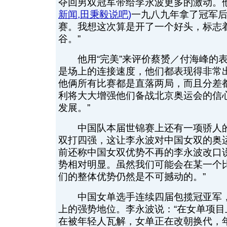
夺回男双冠军带给李永波更多的激动。他
新闻
,
田秉毅说吧
)
一九八九年拿了冠军
赛。我想这次算是开了一个好头，标志
谷。”
他用“完美”来评价蔡赟／付海峰的表
是场上的连接速度，他们都表现得非常
他俩所有比赛都是直落两局，而且分差
利将大大增强他们备战北京奥运会的信
发展。”
中国队本届世锦赛上还有一项骄人的
双打四强，这让李永波对中国女双的奥
前还称中国女双优势不再的李永波改口
势相对明显。虽然我们可能会在某一个
们的整体优势仍然是不可撼动的。”
中国女单选手连续四届包揽冠亚军，
上的强势地位。李永波说：“在女单项
在被年轻人瓦解，女单正在改朝换代，