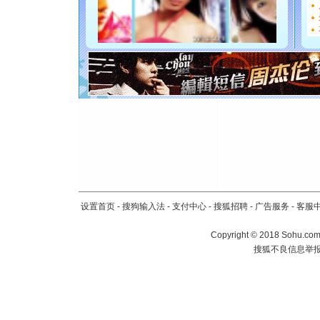
能正大光明
都要快乐噢
[圣诞节]
如意,快乐
[元旦]
看
断电。爱
你是我专
[元旦]
如
起；二是
离。水晶
[元旦]
当
泣，这痛
卖了。水
[春节]
风
设置首页
-
搜狗输入法
-
支付中心
-
搜狐招聘
-
广告服务
-
客服
颜！冬去
道一声平
Copyright
©
2018 Sohu.com 
[春节]
传
搜狐不良信息举
片叶子是
送你一棵