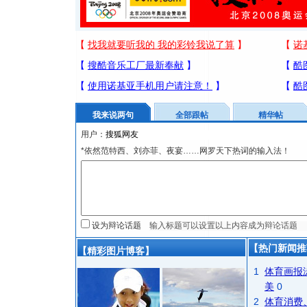
我来说两句
全部跟帖
精华帖
用户：
*依然范特西、刘亦菲、夜宴……网罗天下热词的输入法！
设为辩论话题
【热门新闻推
【精彩图片博客】
1
体育画报
美
0
2
体育消费