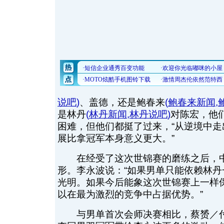
说吧
)
、盖德，还是鲍春来
(
鲍春来新闻
,
是林丹
(
林丹新闻
,
林丹说吧
)
对陈宏，他
困难，但他们都挺了过来，“从逆境中
展比拿冠军本身意义更大。”
在经受了这次世锦赛的磨练之后，中
形。李永波说：“如果男单只能依赖林
光明。如果今后能象这次世锦赛上一样
以在最为激烈的竞争中占据优势。”
与男单首次会师决赛相比，蔡赟／付