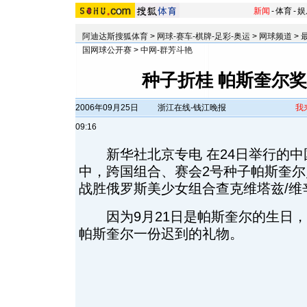
新闻
-
体育
-
娱
阿迪达斯搜狐体育
>
网球-赛车-棋牌-足彩-奥运
>
网球频道
>
国网球公开赛
>
中网-群芳斗艳
种子折桂 帕斯奎尔
2006年09月25日
浙江在线-钱江晚报
我
09:16
新华社北京专电 在24日举行的中
中，跨国组合、赛会2号种子帕斯奎
战胜俄罗斯美少女组合查克维塔兹/维
因为9月21日是帕斯奎尔的生日，这
帕斯奎尔一份迟到的礼物。