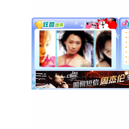
颜！冬去
道一声平
[春节]
传
片叶子是
送你一棵
[圣诞节]
你太多，
要平安！
[圣诞节]
能正大光明
都要快乐噢
[圣诞节]
如意,快乐
[元旦]
看
断电。爱
你是我专
[元旦]
如
起；二是
离。水晶
[元旦]
当
泣，这痛
卖了。水
[春节]
风