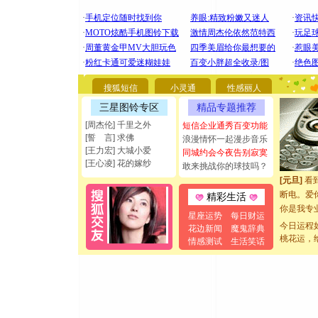
[圣诞节]
你太多，
搜狐短信
小灵通
性感丽人
要平安！
[圣诞节]
三星图铃专区
精品专题推荐
能正大光明
[周杰伦] 千里之外
短信企业通秀百变功能
都要快乐噢
[誓 言] 求佛
浪漫情怀一起漫步音乐
[圣诞节]
[王力宏] 大城小爱
同城约会今夜告别寂寞
如意,快乐
[王心凌] 花的嫁纱
敢来挑战你的球技吗？
[元旦]
看
断电。爱
精彩生活
你是我专
星座运势
每日财运
[元旦]
如
今日运程
花边新闻
魔鬼辞典
起；二是
桃花运，
情感测试
生活笑话
离。水晶
[元旦]
当
泣，这痛
卖了。水
[春节]
风