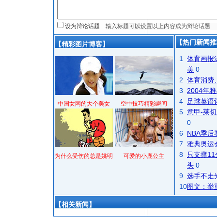
设为辩论话题
【热门新闻推
【精彩图片博客】
1
体育画报
美
0
2
体育消费
3
2004
4
足球英语
中国女网的大个美女
空中技巧精彩瞬间
5
意甲-莱切
0
6
NBA季
7
雅典奥运
8
只支撑1
为什么受伤的总是姚明
可爱的小鹿公主
头
0
9
选手不走
10
图文：举
【相关新闻】