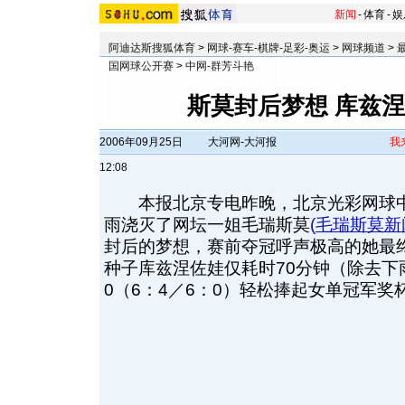
新闻
-
体育
-
娱
阿迪达斯搜狐体育
>
网球-赛车-棋牌-足彩-奥运
>
网球频道
>
国网球公开赛
>
中网-群芳斗艳
斯莫封后梦想 库兹
2006年09月25日
大河网-大河报
我
12:08
本报北京专电昨晚，北京光彩网球中
雨浇灭了网坛一姐毛瑞斯莫
(
毛瑞斯莫新
封后的梦想，赛前夺冠呼声极高的她最
种子库兹涅佐娃仅耗时70分钟（除去下
0（6：4／6：0）轻松捧起女单冠军奖