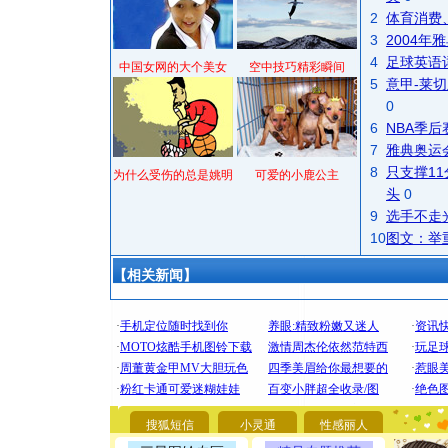
2
体育消费
3
2004
4
足球英语
中国女网的大个美女
空中技巧精彩瞬间
5
意甲-莱切
0
6
NBA季
7
雅典奥运
8
只支撑1
为什么受伤的总是姚明
可爱的小鹿公主
头
0
9
选手不走
10
图文：举
【相关新闻】
[圣诞节]
你太多，
要平安！
[圣诞节]
能正大光明
都要快乐噢
搜狐短信
小灵通
性感丽人
[圣诞节]