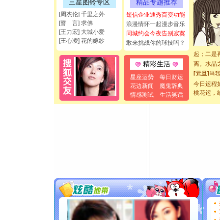
如意,快乐
三星图铃专区
精品专题推荐
[元旦]
看
[周杰伦] 千里之外
短信企业通秀百变功能
断电。爱
[誓 言] 求佛
浪漫情怀一起漫步音乐
你是我专
[王力宏] 大城小爱
同城约会今夜告别寂寞
[元旦]
如
[王心凌] 花的嫁纱
敢来挑战你的球技吗？
起；二是
离。水晶
精彩生活
[元旦]
当
星座运势
每日财运
泣，这痛
今日运程
花边新闻
魔鬼辞典
卖了。水
桃花运，
情感测试
生活笑话
[春节]
风
颜！冬去
道一声平
[春节]
传
片叶子是
送你一棵
[圣诞节]
你太多，
要平安！
[圣诞节]
能正大光明
都要快乐噢
[圣诞节]