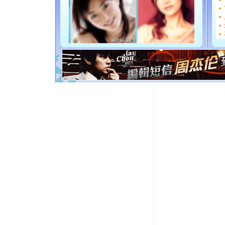
如意,快乐
[元旦]
看
断电。爱
你是我专
[元旦]
如
起；二是
离。水晶
[元旦]
当
泣，这痛
卖了。水
[春节]
风
颜！冬去
道一声平
[春节]
传
片叶子是
送你一棵