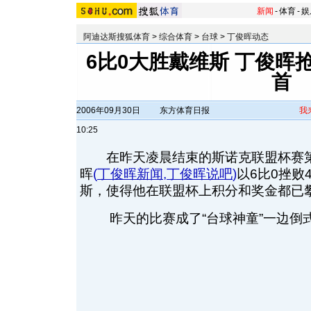
新闻
-
体育
-
娱
阿迪达斯搜狐体育
>
综合体育
>
台球
>
丁俊晖动态
6比0大胜戴维斯 丁俊晖
首
2006年09月30日
东方体育日报
我
10:25
在昨天凌晨结束的斯诺克联盟杯赛第二
晖
(
丁俊晖新闻
,
丁俊晖说吧
)
以6比0挫败
斯，使得他在联盟杯上积分和奖金都已
昨天的比赛成了“台球神童”一边倒