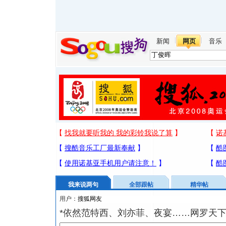
新闻
网页
音乐
我来说两句
全部跟帖
精华帖
用户：
*依然范特西、刘亦菲、夜宴……网罗天