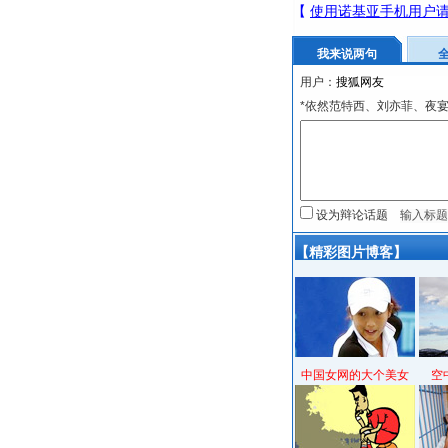
我来说两句
用户：
*依然范特西、刘亦菲、夜
设为辩论话题
【精彩图片博客】
中国女网的大个美女
空