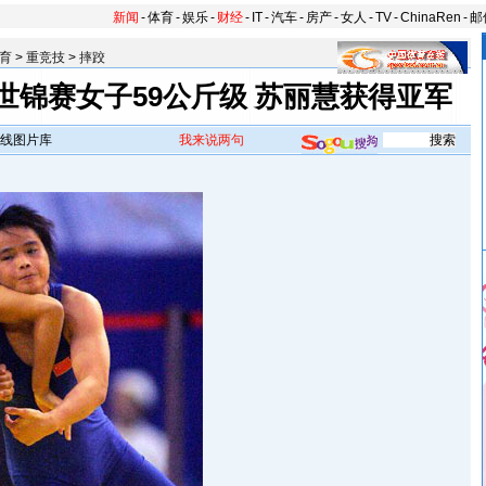
新闻
-
体育
-
娱乐
-
财经
-
IT
-
汽车
-
房产
-
女人
-
TV
-
ChinaRen
-
邮
育
>
重竞技
>
摔跤
世锦赛女子59公斤级 苏丽慧获得亚军
线图片库
我来说两句