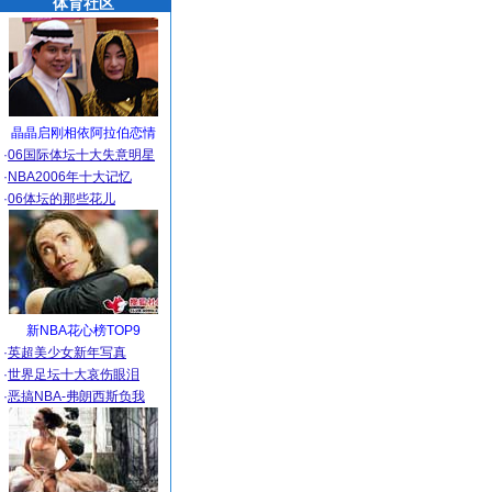
体育社区
晶晶启刚相依阿拉伯恋情
·
06国际体坛十大失意明星
·
NBA2006年十大记忆
·
06体坛的那些花儿
新NBA花心榜TOP9
·
英超美少女新年写真
·
世界足坛十大哀伤眼泪
·
恶搞NBA-弗朗西斯负我