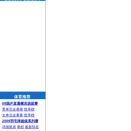
体育推荐
·
09国乒直通横滨选拔赛
·
男单完全赛果
胜率榜
·
女单完全赛果
胜率榜
·
2009羽毛球超级系列赛
·
详细签表
赛程
最新排名