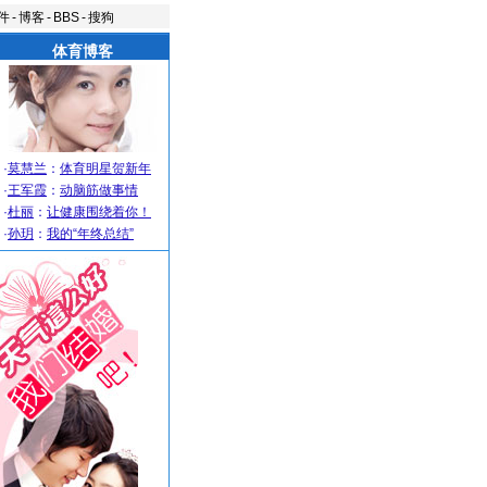
件
-
博客
-
BBS
-
搜狗
体育博客
·
莫慧兰
：
体育明星贺新年
·
王军霞
：
动脑筋做事情
·
杜丽
：
让健康围绕着你！
·
孙玥
：
我的“年终总结”