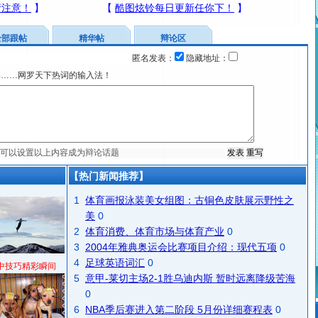
全部跟帖
精华帖
辩论区
匿名发表：
隐藏地址：
宴……网罗天下热词的输入法！
【热门新闻推荐】
1
体育画报泳装美女组图：古铜色皮肤展示野性之
美
0
2
体育消费、体育市场与体育产业
0
3
2004年雅典奥运会比赛项目介绍：现代五项
0
4
足球英语词汇
0
中技巧精彩瞬间
5
意甲-莱切主场2-1胜乌迪内斯 暂时远离降级苦海
0
6
NBA季后赛进入第二阶段 5月份详细赛程表
0