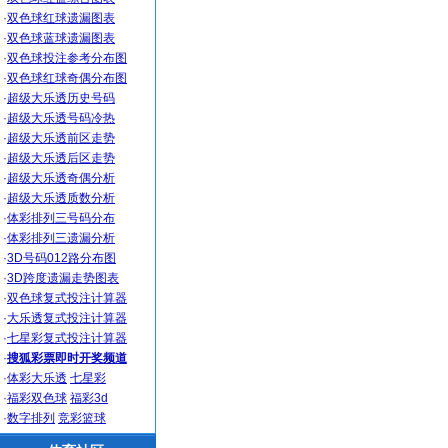
·
双色球红球遗漏图表
·
双色球蓝球遗漏图表
·
双色球投注参考分布图
·
双色球红球奇偶分布图
·
超级大乐透历史号码
·
超级大乐透号码冷热
·
超级大乐透前区走势
·
超级大乐透后区走势
·
超级大乐透奇偶分析
·
超级大乐透质数分析
·
体彩排列三号码分布
·
体彩排列三遗漏分析
·
3D号码012路分布图
·
3D跨度遗漏走势图表
·
双色球复式投注计算器
·
大乐透复式投注计算器
·
七星彩复式投注计算器
·
搜狐彩票即时开奖频道
·
体彩大乐透
七星彩
·
福彩双色球
福彩3d
·
数字排列
竞彩篮球