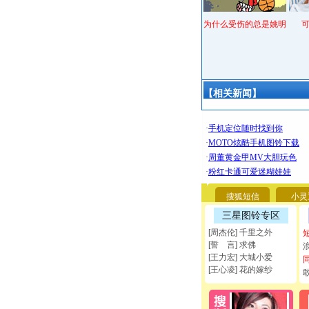
为什么受伤的总是姚明
【相关新闻】
搜狐短信
小灵
三星图铃专区
[周杰伦] 千里之外
[誓 言] 求佛
[王力宏] 大城小爱
[王心凌] 花的嫁纱