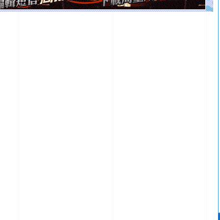
[元旦]
如果上天让我许三个愿望，一是今生今世和你在一
起；二是再生再世和你在一起；三是三生三世和你不再分
离。水晶之恋祝你新年快乐
[元旦]
当我狠下心扭头离去那一刻，你在我身后无助地哭
泣，这痛楚让我明白我多么爱你。我转身抱住你：这猪不
卖了。水晶之恋祝你新年快乐。
[春节]
风柔雨润好月圆，半岛铁盒伴身边，每日尽显开心
颜！冬去春来似水如烟，劳碌人生需尽欢！听一曲轻歌，
道一声平安！新年吉祥万事如愿
[春节]
传说薰衣草有四片叶子：第一片叶子是信仰，第二
片叶子是希望，第三片叶子是爱情，第四片叶子是幸运。
送你一棵薰衣草，愿你新年快乐！