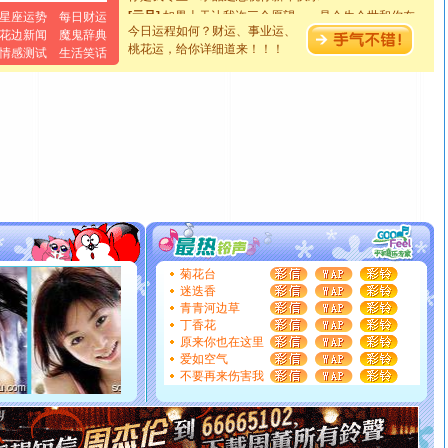
[元旦]
如果上天让我许三个愿望，一是今生今世和你在一
星座运势
每日财运
起；二是再生再世和你在一起；三是三生三世和你不再分
今日运程如何？财运、事业运、
花边新闻
魔鬼辞典
离。水晶之恋祝你新年快乐
桃花运，给你详细道来！！！
情感测试
生活笑话
[元旦]
当我狠下心扭头离去那一刻，你在我身后无助地哭
泣，这痛楚让我明白我多么爱你。我转身抱住你：这猪不
卖了。水晶之恋祝你新年快乐。
[春节]
风柔雨润好月圆，半岛铁盒伴身边，每日尽显开心
颜！冬去春来似水如烟，劳碌人生需尽欢！听一曲轻歌，
道一声平安！新年吉祥万事如愿
[春节]
传说薰衣草有四片叶子：第一片叶子是信仰，第二
片叶子是希望，第三片叶子是爱情，第四片叶子是幸运。
送你一棵薰衣草，愿你新年快乐！
[圣诞节]
圣诞节到了，想想没什么送给你的，又不打算给
你太多，只有给你五千万：千万快乐！千万要健康！千万
菊花台
要平安！千万要知足！千万不要忘记我！
迷迭香
[圣诞节]
不只这样的日子才会想起你,而是这样的日子才
青青河边草
能正大光明地骚扰你,告诉你,圣诞要快乐!新年要快乐!天天
丁香花
原来你也在这里
都要快乐噢!
爱如空气
[圣诞节]
奉上一颗祝福的心,在这个特别的日子里,愿幸福,
不要再来伤害我
如意,快乐,鲜花,一切美好的祝愿与你同在.圣诞快乐!
[元旦]
看到你我会触电；看不到你我要充电；没有你我会
断电。爱你是我职业，想你是我事业，抱你是我特长，吻
你是我专业！水晶之恋祝你新年快乐