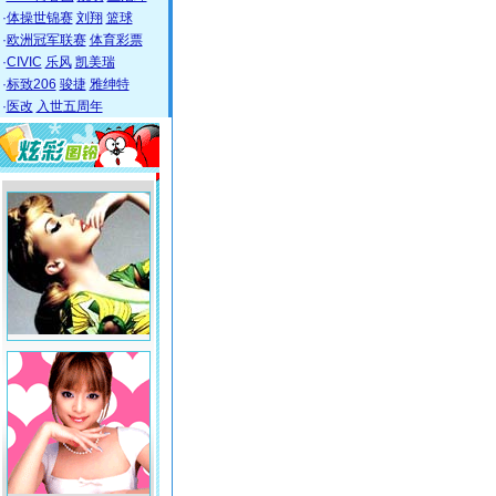
·
体操世锦赛
刘翔
篮球
·
欧洲冠军联赛
体育彩票
·
CIVIC
乐风
凯美瑞
·
标致206
骏捷
雅绅特
·
医改
入世五周年