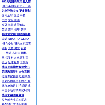
·
2009美国高尔夫名人赛
·
2009英国高尔夫公开赛
·
为刘翔选女友
更多策划
·
国内足球
国足
中超
·
中甲
女足
国奥
·
欧冠
海外球员追踪
·
英超
西甲
德甲
意甲
·
利物浦官网
利物浦视频
·
篮球
NBA
CBA
WNBA
·
NBA转会
NBA交易流言
·
姚明
大超
男篮
女篮
·
F1
网球
高尔夫
围棋
·
王治郅
科比
体育彩票
·
奥运
足球彩票
丁俊晖
·
搜狐足彩指数数据中心
·
足球彩票即时比分直播
·
足彩专家预测
欧赔澳盘
·
足彩相同赔率
赔率分歧
·
北京单场足彩
竞彩足球
·
中国各地彩票开奖时间
·
搜狐彩票图表频道
·
双色球大小分布图表
·
双色球红蓝综合图表