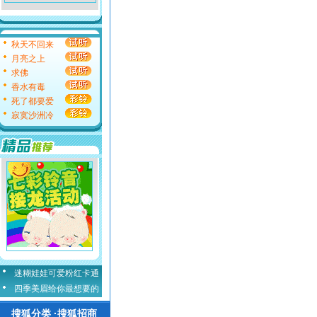
秋天不回来
月亮之上
求佛
香水有毒
死了都要爱
寂寞沙洲冷
迷糊娃娃可爱粉红卡通
四季美眉给你最想要的
搜狐分类 ·搜狐招商