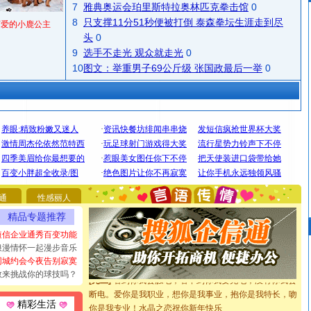
7
雅典奥运会珀里斯特拉奥林匹克拳击馆
0
8
只支撑11分51秒便被打倒 泰森拳坛生涯走到尽
可爱的小鹿公主
头
0
9
选手不走光 观众就走光
0
10
图文：举重男子69公斤级 张国政最后一举
0
[圣诞节]
圣诞节到了，想想没什么送给你的，又不打算给
你太多，只有给你五千万：千万快乐！千万要健康！千万
要平安！千万要知足！千万不要忘记我！
通
性感丽人
[圣诞节]
不只这样的日子才会想起你,而是这样的日子才
精品专题推荐
能正大光明地骚扰你,告诉你,圣诞要快乐!新年要快乐!天天
都要快乐噢!
短信企业通秀百变功能
[圣诞节]
奉上一颗祝福的心,在这个特别的日子里,愿幸福,
浪漫情怀一起漫步音乐
如意,快乐,鲜花,一切美好的祝愿与你同在.圣诞快乐!
同城约会今夜告别寂寞
[元旦]
看到你我会触电；看不到你我要充电；没有你我会
敢来挑战你的球技吗？
断电。爱你是我职业，想你是我事业，抱你是我特长，吻
你是我专业！水晶之恋祝你新年快乐
精彩生活