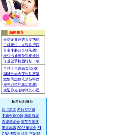
频道精彩推荐
·
焦点新闻
希拉克访华
·
中非合作论坛
珠海航展
·
东盟博览会
霍英东病逝
·
湖北地震
2008奥运会
F1
·
CBA博客圈
姚明
王治郅