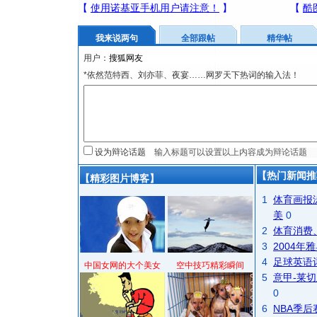
我来说两句
全部跟帖
精华帖
用户：
*依然范特西、刘亦菲、夜宴……网罗天下热词的输入法！
设为辩论话题
【热门新闻推
【精彩图片博客】
1
体育画报
美
0
2
体育消费
3
2004
4
足球英语
中国女网的大个美女
空中技巧精彩瞬间
5
意甲-莱切
0
6
NBA季