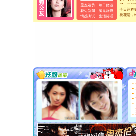
起；二是
星座运势
每日财运
离。水晶
今日运程
花边新闻
魔鬼辞典
[元旦]
当
桃花运，
情感测试
生活笑话
泣，这痛
卖了。水
[春节]
风
颜！冬去
道一声平
[春节]
传
片叶子是
送你一棵
[圣诞节]
你太多，
要平安！
[圣诞节]
能正大光明
都要快乐噢
[圣诞节]
如意,快乐
[元旦]
看
断电。爱
你是我专
[元旦]
如