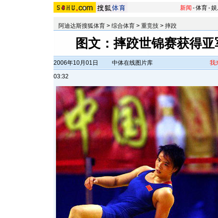
新闻
-
体育
-
娱
阿迪达斯搜狐体育
>
综合体育
>
重竞技
>
摔跤
图文：摔跤世锦赛获得亚
2006年10月01日
中体在线图片库
我
03:32