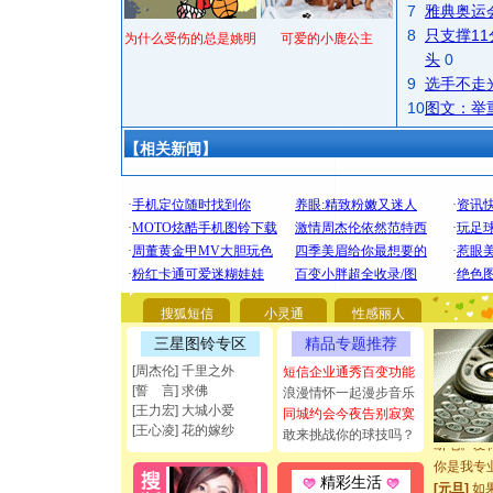
7
雅典奥运
8
只支撑1
为什么受伤的总是姚明
可爱的小鹿公主
头
0
9
选手不走
10
图文：举
【相关新闻】
[圣诞节]
你太多，
要平安！
[圣诞节]
搜狐短信
小灵通
性感丽人
能正大光明
三星图铃专区
精品专题推荐
都要快乐噢
[圣诞节]
[周杰伦] 千里之外
短信企业通秀百变功能
[誓 言] 求佛
如意,快乐
浪漫情怀一起漫步音乐
[王力宏] 大城小爱
[元旦]
看
同城约会今夜告别寂寞
[王心凌] 花的嫁纱
敢来挑战你的球技吗？
断电。爱
你是我专
[元旦]
如
精彩生活