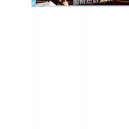
起；二是
离。水晶
[元旦]
当
泣，这痛
卖了。水
[春节]
风
颜！冬去
道一声平
[春节]
传
片叶子是
送你一棵