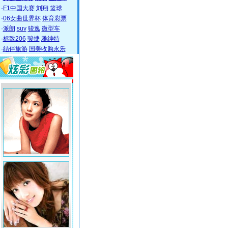
·
F1中国大赛
刘翔
篮球
·
06女曲世界杯
体育彩票
·
派朗
suv
骏逸
微型车
·
标致206
骏捷
雅绅特
·
结伴旅游
国美收购永乐