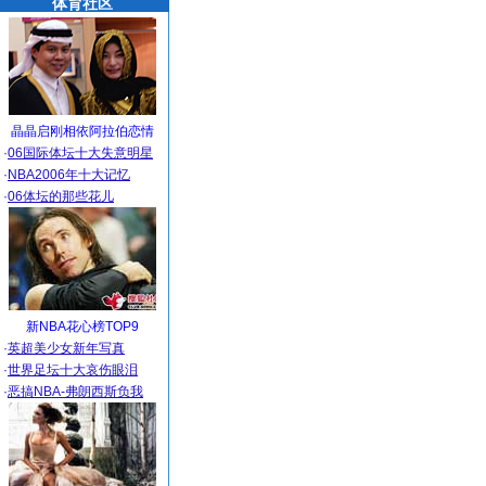
体育社区
晶晶启刚相依阿拉伯恋情
·
06国际体坛十大失意明星
·
NBA2006年十大记忆
·
06体坛的那些花儿
新NBA花心榜TOP9
·
英超美少女新年写真
·
世界足坛十大哀伤眼泪
·
恶搞NBA-弗朗西斯负我