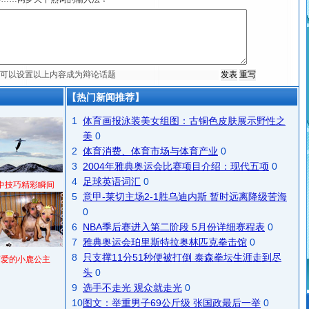
【热门新闻推荐】
1
体育画报泳装美女组图：古铜色皮肤展示野性之
美
0
2
体育消费、体育市场与体育产业
0
3
2004年雅典奥运会比赛项目介绍：现代五项
0
4
足球英语词汇
0
中技巧精彩瞬间
5
意甲-莱切主场2-1胜乌迪内斯 暂时远离降级苦海
0
6
NBA季后赛进入第二阶段 5月份详细赛程表
0
7
雅典奥运会珀里斯特拉奥林匹克拳击馆
0
8
只支撑11分51秒便被打倒 泰森拳坛生涯走到尽
可爱的小鹿公主
头
0
9
选手不走光 观众就走光
0
10
图文：举重男子69公斤级 张国政最后一举
0