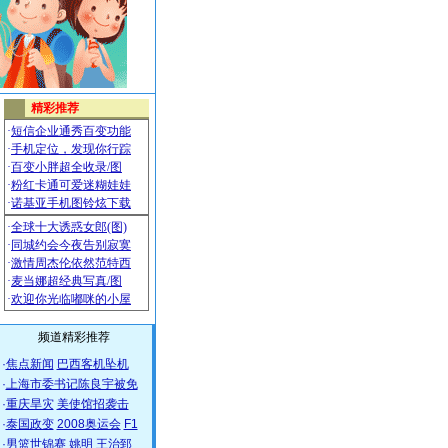
频道精彩推荐
·
焦点新闻
巴西客机坠机
·
上海市委书记陈良宇被免
·
重庆旱灾
美使馆招袭击
·
泰国政变
2008奥运会
F1
·
男篮世锦赛
姚明
王治郅