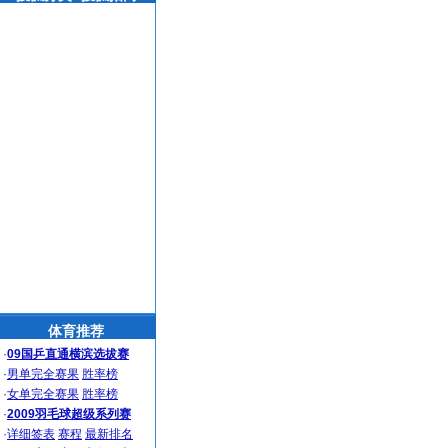
体育推荐
·
09国乒直通横滨选拔赛
·
男单完全赛果
胜率榜
·
女单完全赛果
胜率榜
·
2009羽毛球超级系列赛
·
详细签表
赛程
最新排名