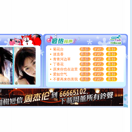
卖了。水晶之恋祝你新年快乐。
[春节]
风柔雨润好月圆，半岛铁盒伴身边，每日尽显开心
颜！冬去春来似水如烟，劳碌人生需尽欢！听一曲轻歌，
道一声平安！新年吉祥万事如愿
[春节]
传说薰衣草有四片叶子：第一片叶子是信仰，第二
片叶子是希望，第三片叶子是爱情，第四片叶子是幸运。
送你一棵薰衣草，愿你新年快乐！
[圣诞节]
圣诞节到了，想想没什么送给你的，又不打算给
你太多，只有给你五千万：千万快乐！千万要健康！千万
菊花台
要平安！千万要知足！千万不要忘记我！
迷迭香
青青河边草
[圣诞节]
不只这样的日子才会想起你,而是这样的日子才
丁香花
能正大光明地骚扰你,告诉你,圣诞要快乐!新年要快乐!天天
原来你也在这里
都要快乐噢!
爱如空气
[圣诞节]
奉上一颗祝福的心,在这个特别的日子里,愿幸福,
不要再来伤害我
如意,快乐,鲜花,一切美好的祝愿与你同在.圣诞快乐!
[元旦]
看到你我会触电；看不到你我要充电；没有你我会
断电。爱你是我职业，想你是我事业，抱你是我特长，吻
你是我专业！水晶之恋祝你新年快乐
[元旦]
如果上天让我许三个愿望，一是今生今世和你在一
起；二是再生再世和你在一起；三是三生三世和你不再分
离。水晶之恋祝你新年快乐
[元旦]
当我狠下心扭头离去那一刻，你在我身后无助地哭
泣，这痛楚让我明白我多么爱你。我转身抱住你：这猪不