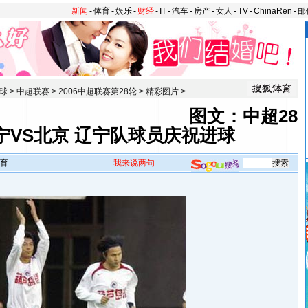
新闻
-
体育
-
娱乐
-
财经
-
IT
-
汽车
-
房产
-
女人
-
TV
-
ChinaRen
-
邮
球
>
中超联赛
>
2006中超联赛第28轮
>
精彩图片
>
图文：中超28
宁VS北京 辽宁队球员庆祝进球
育
我来说两句