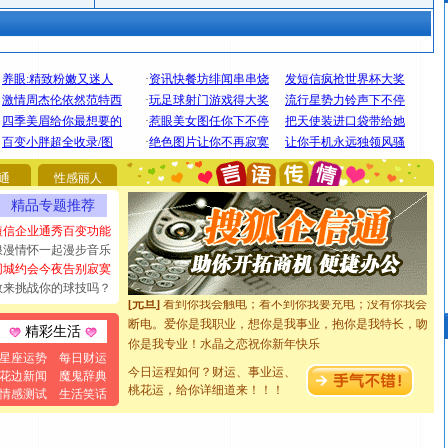
[圣诞节]
圣诞节到了，想想没什么送给你的，又不打算给
你太多，只有给你五千万：千万快乐！千万要健康！千万
要平安！千万要知足！千万不要忘记我！
通
性感丽人
[圣诞节]
不只这样的日子才会想起你,而是这样的日子才
精品专题推荐
能正大光明地骚扰你,告诉你,圣诞要快乐!新年要快乐!天天
短信企业通秀百变功能
都要快乐噢!
浪漫情怀一起漫步音乐
[圣诞节]
奉上一颗祝福的心,在这个特别的日子里,愿幸福,
同城约会今夜告别寂寞
如意,快乐,鲜花,一切美好的祝愿与你同在.圣诞快乐!
敢来挑战你的球技吗？
[元旦]
看到你我会触电；看不到你我要充电；没有你我会
断电。爱你是我职业，想你是我事业，抱你是我特长，吻
精彩生活
你是我专业！水晶之恋祝你新年快乐
[元旦]
如果上天让我许三个愿望，一是今生今世和你在一
星座运势
每日财运
起；二是再生再世和你在一起；三是三生三世和你不再分
今日运程如何？财运、事业运、
花边新闻
魔鬼辞典
桃花运，给你详细道来！！！
离。水晶之恋祝你新年快乐
情感测试
生活笑话
[元旦]
当我狠下心扭头离去那一刻，你在我身后无助地哭
泣，这痛楚让我明白我多么爱你。我转身抱住你：这猪不