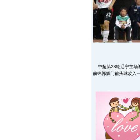
中超第28轮辽宁主场迎
前锋郭辉门前头球攻入一