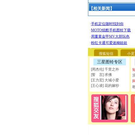
【相关新闻】
搜狐短信
小灵
三星图铃专区
[周杰伦] 千里之外
[誓 言] 求佛
[王力宏] 大城小爱
[王心凌] 花的嫁纱