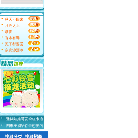
秋天不回来
月亮之上
求佛
香水有毒
死了都要爱
寂寞沙洲冷
迷糊娃娃可爱粉红卡通
四季美眉给你最想要的
搜狐分类 ·搜狐招商