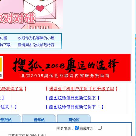
全部跟帖
精华帖
辩论区
匿名发表：
隐藏地址：
宴……网罗天下热词的输入法！