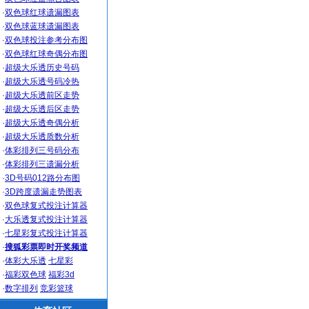
·
双色球红球遗漏图表
·
双色球蓝球遗漏图表
·
双色球投注参考分布图
·
双色球红球奇偶分布图
·
超级大乐透历史号码
·
超级大乐透号码冷热
·
超级大乐透前区走势
·
超级大乐透后区走势
·
超级大乐透奇偶分析
·
超级大乐透质数分析
·
体彩排列三号码分布
·
体彩排列三遗漏分析
·
3D号码012路分布图
·
3D跨度遗漏走势图表
·
双色球复式投注计算器
·
大乐透复式投注计算器
·
七星彩复式投注计算器
·
搜狐彩票即时开奖频道
·
体彩大乐透
七星彩
·
福彩双色球
福彩3d
·
数字排列
竞彩篮球