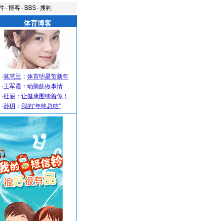
件
-
博客
-
BBS
-
搜狗
体育博客
·
莫慧兰
：
体育明星贺新年
·
王军霞
：
动脑筋做事情
·
杜丽
：
让健康围绕着你！
·
孙玥
：
我的“年终总结”