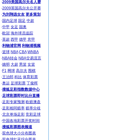
·
2009美国高尔夫名人赛
·
2009英国高尔夫公开赛
·
为刘翔选女友
更多策划
·
国内足球
国足
中超
·
中甲
女足
国奥
·
欧冠
海外球员追踪
·
英超
西甲
德甲
意甲
·
利物浦官网
利物浦视频
·
篮球
NBA
CBA
WNBA
·
NBA转会
NBA交易流言
·
姚明
大超
男篮
女篮
·
F1
网球
高尔夫
围棋
·
王治郅
科比
体育彩票
·
奥运
足球彩票
丁俊晖
·
搜狐足彩指数数据中心
·
足球彩票即时比分直播
·
足彩专家预测
欧赔澳盘
·
足彩相同赔率
赔率分歧
·
北京单场足彩
竞彩足球
·
中国各地彩票开奖时间
·
搜狐彩票图表频道
·
双色球大小分布图表
·
双色球红蓝综合图表