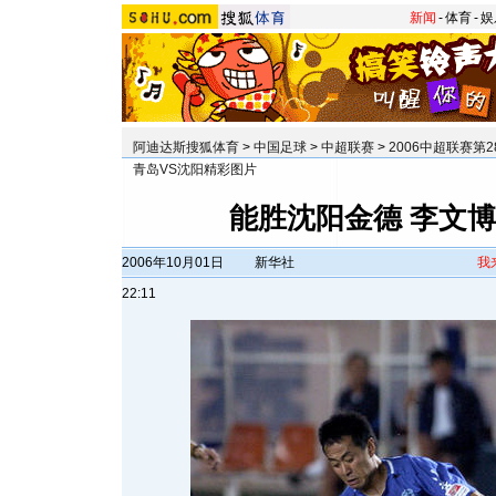
新闻
-
体育
-
娱
阿迪达斯搜狐体育
>
中国足球
>
中超联赛
>
2006中超联赛第2
青岛VS沈阳精彩图片
能胜沈阳金德 李文
2006年10月01日
新华社
我
22:11