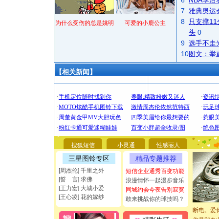
6
NBA季
7
雅典奥运
8
只支撑1
为什么受伤的总是姚明
可爱的小鹿公主
头
0
9
选手不走
10
图文：举
【相关新闻】
[圣诞节]
你太多，
要平安！
搜狐短信
小灵通
性感丽人
[圣诞节]
能正大光明
三星图铃专区
精品专题推荐
都要快乐噢
[周杰伦] 千里之外
短信企业通秀百变功能
[圣诞节]
[誓 言] 求佛
浪漫情怀一起漫步音乐
如意,快乐
[王力宏] 大城小爱
同城约会今夜告别寂寞
[元旦]
看
[王心凌] 花的嫁纱
敢来挑战你的球技吗？
断电。爱
你是我专