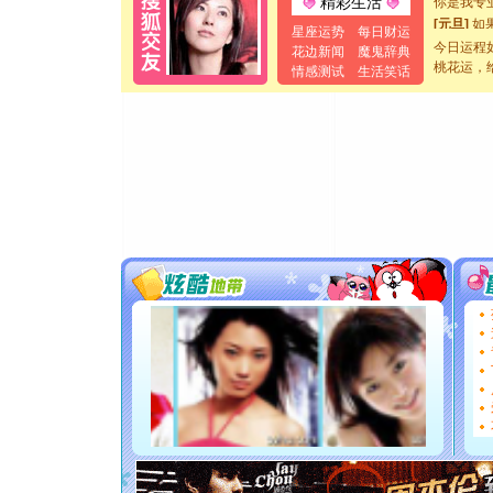
精彩生活
[元旦]
如
星座运势
每日财运
起；二是
今日运程
花边新闻
魔鬼辞典
离。水晶
桃花运，
情感测试
生活笑话
[元旦]
当
泣，这痛
卖了。水
[春节]
风
颜！冬去
道一声平
[春节]
传
片叶子是
送你一棵
[圣诞节]
你太多，
要平安！
[圣诞节]
能正大光明
都要快乐噢
[圣诞节]
如意,快乐
[元旦]
看
断电。爱