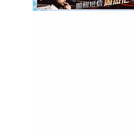
你是我专
[元旦]
如
起；二是
离。水晶
[元旦]
当
泣，这痛
卖了。水
[春节]
风
颜！冬去
道一声平
[春节]
传
片叶子是
送你一棵