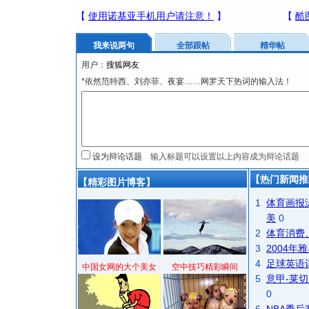
我来说两句
全部跟帖
精华帖
用户：
*依然范特西、刘亦菲、夜宴……网罗天下热词的输入法！
设为辩论话题
【热门新闻推
【精彩图片博客】
1
体育画报
美
0
2
体育消费
3
2004
4
足球英语
中国女网的大个美女
空中技巧精彩瞬间
5
意甲-莱切
0