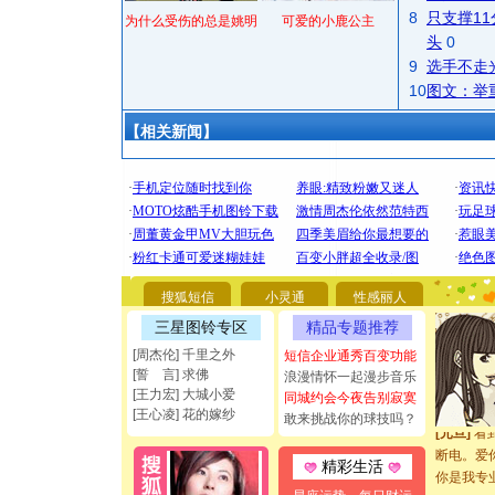
8
只支撑1
为什么受伤的总是姚明
可爱的小鹿公主
头
0
9
选手不走
10
图文：举
【相关新闻】
[圣诞节]
你太多，
要平安！
搜狐短信
小灵通
性感丽人
[圣诞节]
三星图铃专区
精品专题推荐
能正大光明
[周杰伦] 千里之外
短信企业通秀百变功能
都要快乐噢
[誓 言] 求佛
浪漫情怀一起漫步音乐
[圣诞节]
[王力宏] 大城小爱
同城约会今夜告别寂寞
如意,快乐
[王心凌] 花的嫁纱
敢来挑战你的球技吗？
[元旦]
看
断电。爱
精彩生活
你是我专
[元旦]
如