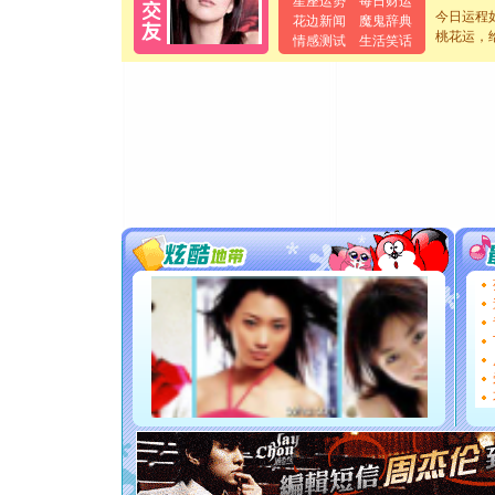
星座运势
每日财运
起；二是
今日运程
花边新闻
魔鬼辞典
桃花运，
离。水晶
情感测试
生活笑话
[元旦]
当
泣，这痛
卖了。水
[春节]
风
颜！冬去
道一声平
[春节]
传
片叶子是
送你一棵
[圣诞节]
你太多，
要平安！
[圣诞节]
能正大光明
都要快乐噢
[圣诞节]
如意,快乐
[元旦]
看
断电。爱
你是我专