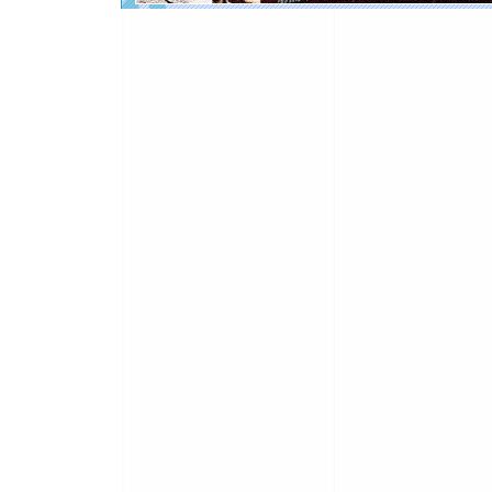
[元旦]
如
起；二是
离。水晶
[元旦]
当
泣，这痛
卖了。水
[春节]
风
颜！冬去
道一声平
[春节]
传
片叶子是
送你一棵