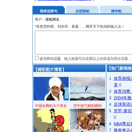
我来说两句
全部跟帖
精华帖
用户：
*依然范特西、刘亦菲、夜宴……网罗天下热词的输入法！
设为辩论话题
【热门新闻推
【精彩图片博客】
1
体育画报
美
0
2
体育消费
3
2004
4
足球英语
中国女网的大个美女
空中技巧精彩瞬间
5
意甲-莱切
0
6
NBA季
7
雅典奥运