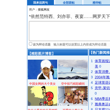
我来说两句
全部跟帖
精华帖
用户：
*依然范特西、刘亦菲、夜宴……网罗天
设为辩论话题
【热门新闻推
【精彩图片博客】
1
体育画报
美
0
2
体育消费
3
2004
4
足球英语
中国女网的大个美女
空中技巧精彩瞬间
5
意甲-莱切
0
6
NBA季
7
雅典奥运
8
只支撑1