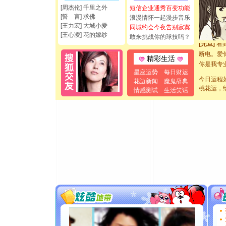
[周杰伦] 千里之外
短信企业通秀百变功能
都要快乐噢
[誓 言] 求佛
浪漫情怀一起漫步音乐
[圣诞节]
[王力宏] 大城小爱
同城约会今夜告别寂寞
如意,快乐
[王心凌] 花的嫁纱
敢来挑战你的球技吗？
[元旦]
看
断电。爱
精彩生活
你是我专
[元旦]
如
星座运势
每日财运
今日运程
起；二是
花边新闻
魔鬼辞典
桃花运，
离。水晶
情感测试
生活笑话
[元旦]
当
泣，这痛
卖了。水
[春节]
风
颜！冬去
道一声平
[春节]
传
片叶子是
送你一棵
[圣诞节]
你太多，
要平安！
[圣诞节]