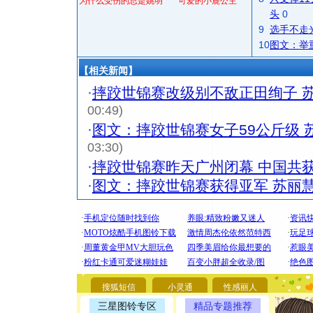
为什么受伤的总是姚明
可爱的小鹿公主
头
0
9
选手不走
10
图文：举
【相关新闻】
·
摔跤世锦赛改级别不敌正田绚子 
00:49)
·
图文：摔跤世锦赛女子59公斤级 
03:30)
·
摔跤世锦赛昨天广州闭幕 中国共
·
图文：摔跤世锦赛获得亚军 苏丽
[圣诞节]
你太多，
要平安！
搜狐短信
小灵通
性感丽人
[圣诞节]
三星图铃专区
精品专题推荐
能正大光明