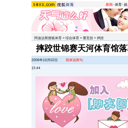
新闻
-
体育
-
娱
阿迪达斯搜狐体育
>
综合体育
>
重竞技
>
摔跤
摔跤世锦赛天河体育馆落
2006年10月02日
我来说两句
15:44