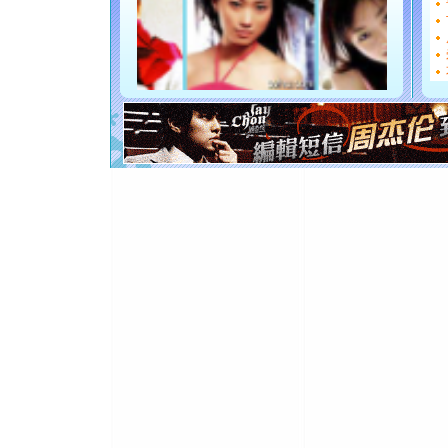
能正大光明
都要快乐噢
[圣诞节]
如意,快乐
[元旦]
看
断电。爱
你是我专
[元旦]
如
起；二是
离。水晶
[元旦]
当
泣，这痛
卖了。水
[春节]
风
颜！冬去
道一声平
[春节]
传
片叶子是
送你一棵