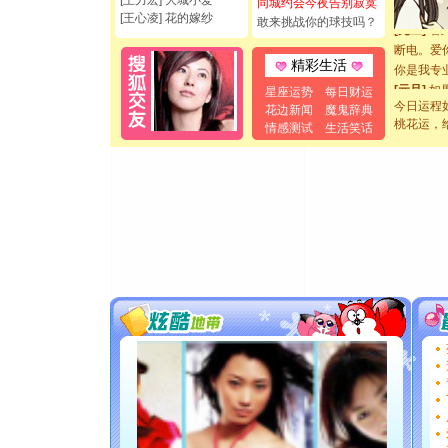
[王力宏] 大城小爱
如意,快乐
同城约会今夜告别寂寞
[王心凌] 花的嫁纱
敢来挑战你的球技吗？
[元旦]
看
断电。爱
你是我专
精彩生活
[元旦]
如
星座运势
每日财运
起；二是
今日运程
花边新闻
魔鬼辞典
离。水晶
桃花运，
情感测试
生活笑话
[元旦]
当
泣，这痛
卖了。水
[春节]
风
颜！冬去
道一声平
[春节]
传
片叶子是
送你一棵
[圣诞节]
你太多，
要平安！
[圣诞节]
能正大光明
都要快乐噢
[圣诞节]