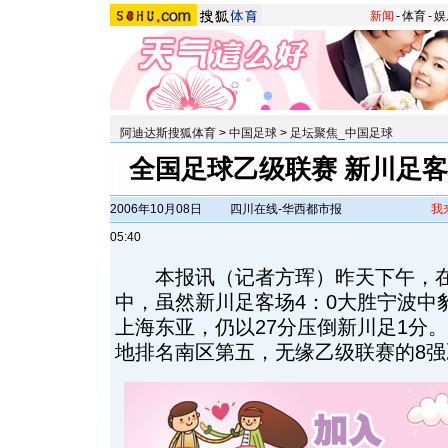
新闻
-
体育
-
娱
阿迪达斯搜狐体育
>
中国足球
>
足坛聚焦_中国足球
全国足球乙级联赛 新川足
2006年10月08日
四川在线-华西都市报
我
05:40
本报讯（记者方珲）昨天下午，在
中，虽然新川足客场4：0大胜宁波中
上海东亚，仍以27分压倒新川足1分
地排名南区第五，无缘乙级联赛的8