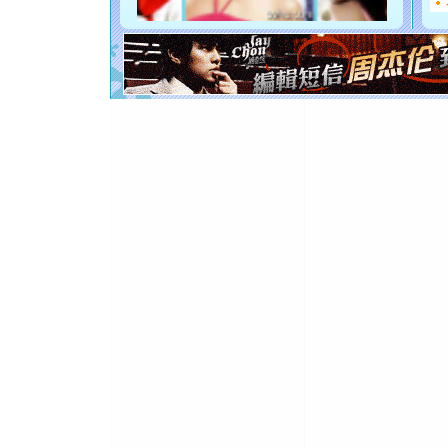
如意,快乐
[元旦]
看
断电。爱
你是我专
[元旦]
如
起；二是
离。水晶
[元旦]
当
泣，这痛
卖了。水
[春节]
风
颜！冬去
道一声平
[春节]
传
片叶子是
送你一棵