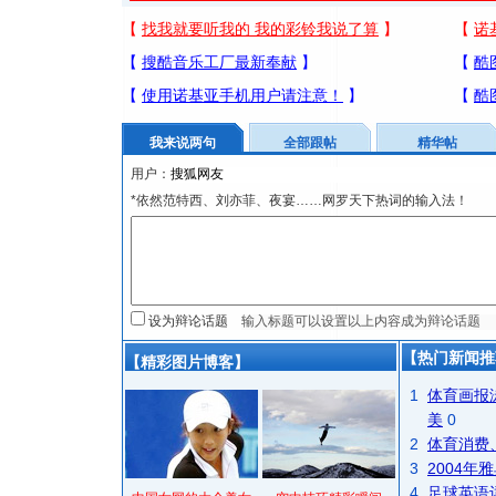
我来说两句
全部跟帖
精华帖
用户：
*依然范特西、刘亦菲、夜宴……网罗天下热词的输入法！
设为辩论话题
【热门新闻推
【精彩图片博客】
1
体育画报
美
0
2
体育消费
3
2004
4
足球英语