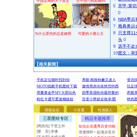
中国女网的大个美女
空中技巧精彩瞬间
5
意甲-莱切
0
6
NBA季
7
雅典奥运
8
只支撑1
为什么受伤的总是姚明
可爱的小鹿公主
头
0
9
选手不走
10
图文：举
【相关新闻】
[圣诞节]
你太多，
要平安！
搜狐短信
小灵通
性感丽人
[圣诞节]
三星图铃专区
精品专题推荐
能正大光明
都要快乐噢
[周杰伦] 千里之外
短信企业通秀百变功能
[誓 言] 求佛
[圣诞节]
浪漫情怀一起漫步音乐