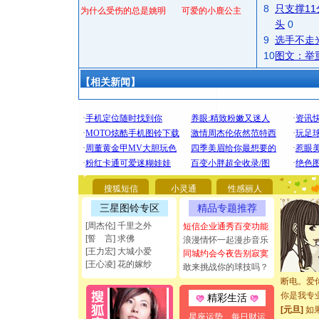
8
只支撑1
为什么受伤的总是姚明
可爱的小鹿公主
头
0
9
选手不走
10
图文：举
【相关新闻】
[圣诞节]
你太多，
要平安！
搜狐短信
小灵通
性感丽人
[圣诞节]
能正大光明
三星图铃专区
精品专题推荐
都要快乐噢
[周杰伦] 千里之外
短信企业通秀百变功能
[圣诞节]
[誓 言] 求佛
浪漫情怀一起漫步音乐
如意,快乐
[王力宏] 大城小爱
同城约会今夜告别寂寞
[元旦]
看
[王心凌] 花的嫁纱
敢来挑战你的球技吗？
断电。爱
你是我专
精彩生活
[元旦]
如
星座运势
每日财运
起；二是