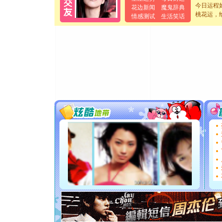
今日运程
花边新闻
魔鬼辞典
离。水晶
桃花运，
情感测试
生活笑话
[元旦]
当
泣，这痛
卖了。水
[春节]
风
颜！冬去
道一声平
[春节]
传
片叶子是
送你一棵
[圣诞节]
你太多，
要平安！
[圣诞节]
能正大光明
都要快乐噢
[圣诞节]
如意,快乐
[元旦]
看
断电。爱
你是我专
[元旦]
如