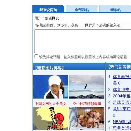
我来说两句
全部跟帖
精华帖
用户：
*依然范特西、刘亦菲、夜宴……网罗天下热词的输入法！
设为辩论话题
【热门新闻推
【精彩图片博客】
1
体育画报
美
0
2
体育消费
3
2004
4
足球英语
中国女网的大个美女
空中技巧精彩瞬间
5
意甲-莱切
0
6
NBA季
7
雅典奥运