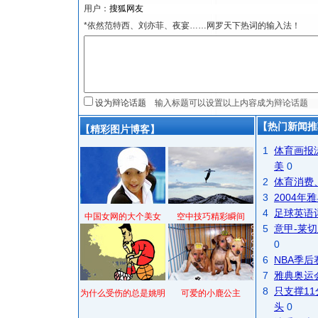
用户：
*依然范特西、刘亦菲、夜宴……网罗天下热词的输入法！
设为辩论话题
【热门新闻推
【精彩图片博客】
1
体育画报
美
0
2
体育消费
3
2004
4
足球英语
中国女网的大个美女
空中技巧精彩瞬间
5
意甲-莱切
0
6
NBA季
7
雅典奥运
8
只支撑1
为什么受伤的总是姚明
可爱的小鹿公主
头
0