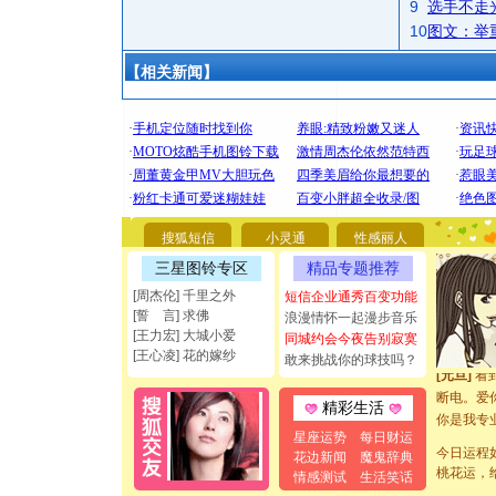
9
选手不走
10
图文：举
【相关新闻】
[圣诞节]
你太多，
要平安！
搜狐短信
小灵通
性感丽人
[圣诞节]
三星图铃专区
精品专题推荐
能正大光明
[周杰伦] 千里之外
短信企业通秀百变功能
都要快乐噢
[誓 言] 求佛
浪漫情怀一起漫步音乐
[圣诞节]
[王力宏] 大城小爱
同城约会今夜告别寂寞
如意,快乐
[王心凌] 花的嫁纱
敢来挑战你的球技吗？
[元旦]
看
断电。爱
精彩生活
你是我专
[元旦]
如
星座运势
每日财运
今日运程
起；二是
花边新闻
魔鬼辞典
桃花运，
情感测试
生活笑话
离。水晶