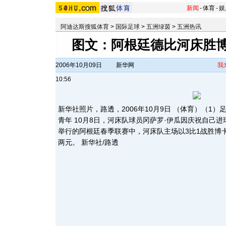
新闻
-
体育
-
娱
阿迪达斯搜狐体育
>
国际足球
>
五洲绿茵
>
五洲热讯
图文：阿根廷德比河床胜博
2006年10月09日
新华网
我
10:56
新华社照片，路透，2006年10月9日 （体育）（1）
青年 10月8日，河床队球员冈萨罗·伊瓜因庆祝自己
举行的阿根廷春季联赛中，河床队主场以3比1战胜博
两元。 新华社/路透