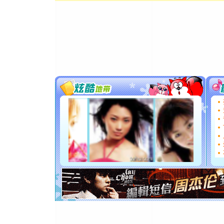
[元旦]
当
泣，这痛
卖了。水
[春节]
风
颜！冬去
道一声平
[春节]
传
片叶子是
送你一棵
[圣诞节]
你太多，
要平安！
[圣诞节]
能正大光明
都要快乐噢
[圣诞节]
如意,快乐
[元旦]
看
断电。爱
你是我专
[元旦]
如
起；二是
离。水晶