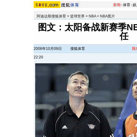
新闻
-
体育
-
娱
阿迪达斯搜狐体育
>
篮球世界
>
NBA
>
NBA图片
图文：太阳备战新赛季NB
任
2006年10月09日
搜狐体育
我
22:20