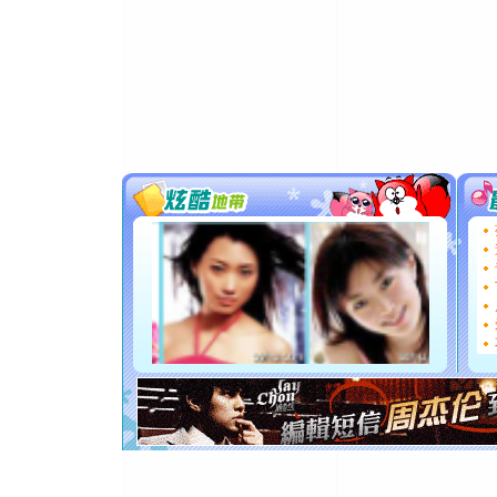
卖了。水
[春节]
风
颜！冬去
道一声平
[春节]
传
片叶子是
送你一棵
[圣诞节]
你太多，
要平安！
[圣诞节]
能正大光明
都要快乐噢
[圣诞节]
如意,快乐
[元旦]
看
断电。爱
你是我专
[元旦]
如
起；二是
离。水晶
[元旦]
当