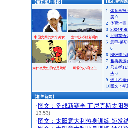
【热门新闻推
【精彩图片博客】
1
体育画报
美
0
2
体育消费
3
2004
4
足球英语
中国女网的大个美女
空中技巧精彩瞬间
5
意甲-莱切
0
6
NBA季
7
雅典奥运
8
只支撑1
为什么受伤的总是姚明
可爱的小鹿公主
头
0
9
选手不走
10
图文：举
【相关新闻】
·
图文：备战新赛季 菲尼克斯太阳
13:53)
·
图文：太阳意大利热身训练 短发