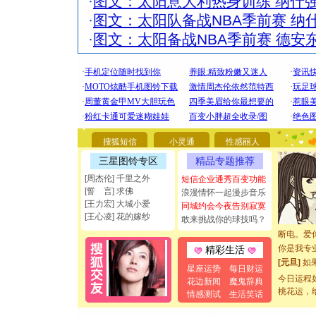
·
图文：太阳意大利热身训练 纳什
·
图文：太阳队备战NBA季前赛 纳
·
图文：太阳备战NBA季前赛 德安
[圣诞节]
你太多，
要平安！
搜狐短信
小灵通
性感丽人
[圣诞节]
能正大光明
三星图铃专区
精品专题推荐
都要快乐噢
[周杰伦] 千里之外
短信企业通秀百变功能
[圣诞节]
[誓 言] 求佛
浪漫情怀一起漫步音乐
如意,快乐
[王力宏] 大城小爱
同城约会今夜告别寂寞
[元旦]
看
[王心凌] 花的嫁纱
敢来挑战你的球技吗？
断电。爱
你是我专
精彩生活
[元旦]
如
星座运势
每日财运
起；二是
今日运程
花边新闻
魔鬼辞典
离。水晶
桃花运，
情感测试
生活笑话
[元旦]
当
泣，这痛