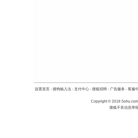
泣，这痛
卖了。水
[春节]
风
颜！冬去
道一声平
[春节]
传
片叶子是
送你一棵
设置首页
-
搜狗输入法
-
支付中心
-
搜狐招聘
-
广告服务
-
客服
Copyright
©
2018 Sohu.com 
搜狐不良信息举