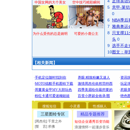
4
足球英语
中国女网的大个美女
空中技巧精彩瞬间
5
意甲-莱切
0
6
NBA季
7
雅典奥运
8
只支撑1
为什么受伤的总是姚明
可爱的小鹿公主
头
0
9
选手不走
10
图文：举
【相关新闻】
[圣诞节]
你太多，
要平安！
搜狐短信
小灵通
性感丽人
[圣诞节]
能正大光明
三星图铃专区
精品专题推荐
都要快乐噢
[周杰伦] 千里之外
短信企业通秀百变功能
[圣诞节]
[誓 言] 求佛
浪漫情怀一起漫步音乐