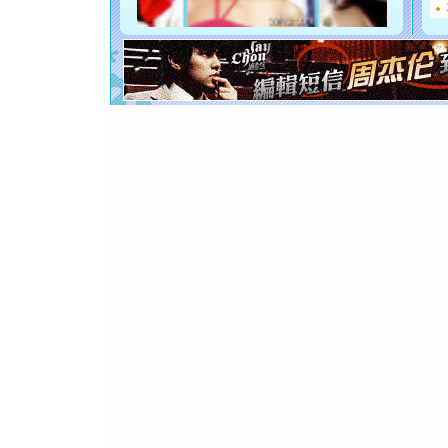
如意,快乐
[元旦]
看
断电。爱
你是我专
[元旦]
如
起；二是
离。水晶
[元旦]
当
泣，这痛
卖了。水
[春节]
风
颜！冬去
道一声平
[春节]
传
片叶子是
送你一棵