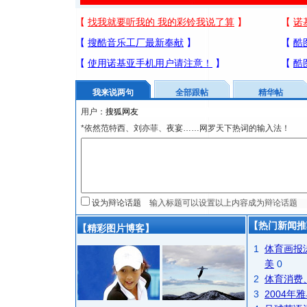
我来说两句
全部跟帖
精华帖
用户：
*依然范特西、刘亦菲、夜宴……网罗天下热词的输入法！
设为辩论话题
【热门新闻推
【精彩图片博客】
1
体育画报
美
0
2
体育消费
3
2004