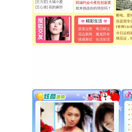
如意,快乐
[王力宏] 大城小爱
同城约会今夜告别寂寞
[元旦]
看
[王心凌] 花的嫁纱
敢来挑战你的球技吗？
断电。爱
你是我专
精彩生活
[元旦]
如
星座运势
每日财运
起；二是
今日运程
花边新闻
魔鬼辞典
离。水晶
桃花运，
情感测试
生活笑话
[元旦]
当
泣，这痛
卖了。水
[春节]
风
颜！冬去
道一声平
[春节]
传
片叶子是
送你一棵
[圣诞节]
你太多，
要平安！
[圣诞节]
能正大光明
都要快乐噢
[圣诞节]