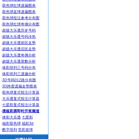
·
双色球红球遗漏图表
·
双色球蓝球遗漏图表
·
双色球投注参考分布图
·
双色球红球奇偶分布图
·
超级大乐透历史号码
·
超级大乐透号码冷热
·
超级大乐透前区走势
·
超级大乐透后区走势
·
超级大乐透奇偶分析
·
超级大乐透质数分析
·
体彩排列三号码分布
·
体彩排列三遗漏分析
·
3D号码012路分布图
·
3D跨度遗漏走势图表
·
双色球复式投注计算器
·
大乐透复式投注计算器
·
七星彩复式投注计算器
·
搜狐彩票即时开奖频道
·
体彩大乐透
七星彩
·
福彩双色球
福彩3d
·
数字排列
竞彩篮球