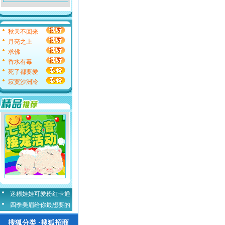
秋天不回来
月亮之上
求佛
香水有毒
死了都要爱
寂寞沙洲冷
迷糊娃娃可爱粉红卡通
四季美眉给你最想要的
搜狐分类 ·搜狐招商