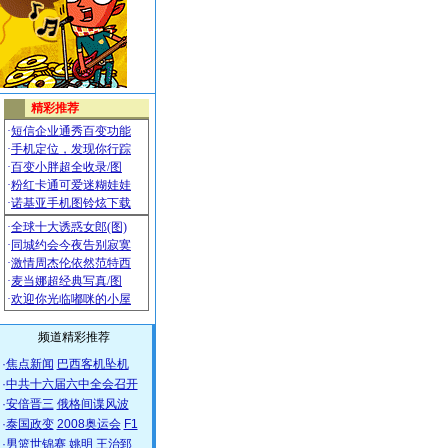
频道精彩推荐
·
焦点新闻
巴西客机坠机
·
中共十六届六中全会召开
·
安倍晋三
俄格间谍风波
·
泰国政变
2008奥运会
F1
·
男篮世锦赛
姚明
王治郅