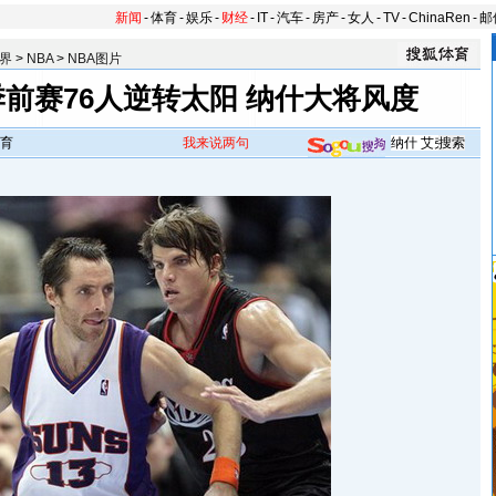
新闻
-
体育
-
娱乐
-
财经
-
IT
-
汽车
-
房产
-
女人
-
TV
-
ChinaRen
-
邮
界
>
NBA
>
NBA图片
前赛76人逆转太阳 纳什大将风度
育
我来说两句