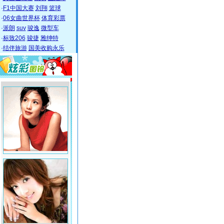
·
F1中国大赛
刘翔
篮球
·
06女曲世界杯
体育彩票
·
派朗
suv
骏逸
微型车
·
标致206
骏捷
雅绅特
·
结伴旅游
国美收购永乐