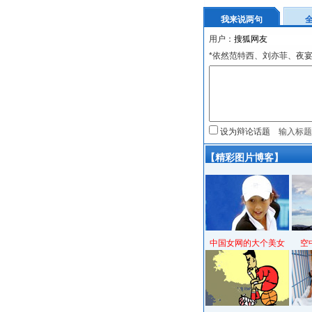
我来说两句
用户：
*依然范特西、刘亦菲、夜
设为辩论话题
【精彩图片博客】
中国女网的大个美女
空