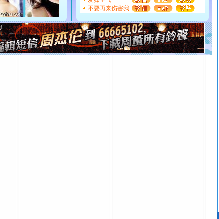
都要快乐噢!
爱如空气
不要再来伤害我
[圣诞节]
奉上一颗祝福的心,在这个特别的日子里,愿幸福,
如意,快乐,鲜花,一切美好的祝愿与你同在.圣诞快乐!
[元旦]
看到你我会触电；看不到你我要充电；没有你我会
断电。爱你是我职业，想你是我事业，抱你是我特长，吻
你是我专业！水晶之恋祝你新年快乐
[元旦]
如果上天让我许三个愿望，一是今生今世和你在一
起；二是再生再世和你在一起；三是三生三世和你不再分
离。水晶之恋祝你新年快乐
[元旦]
当我狠下心扭头离去那一刻，你在我身后无助地哭
泣，这痛楚让我明白我多么爱你。我转身抱住你：这猪不
卖了。水晶之恋祝你新年快乐。
[春节]
风柔雨润好月圆，半岛铁盒伴身边，每日尽显开心
颜！冬去春来似水如烟，劳碌人生需尽欢！听一曲轻歌，
道一声平安！新年吉祥万事如愿
[春节]
传说薰衣草有四片叶子：第一片叶子是信仰，第二
片叶子是希望，第三片叶子是爱情，第四片叶子是幸运。
送你一棵薰衣草，愿你新年快乐！