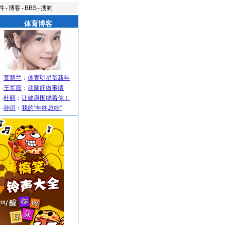
件
-
博客
-
BBS
-
搜狗
体育博客
·
莫慧兰
：
体育明星贺新年
·
王军霞
：
动脑筋做事情
·
杜丽
：
让健康围绕着你！
·
孙玥
：
我的“年终总结”