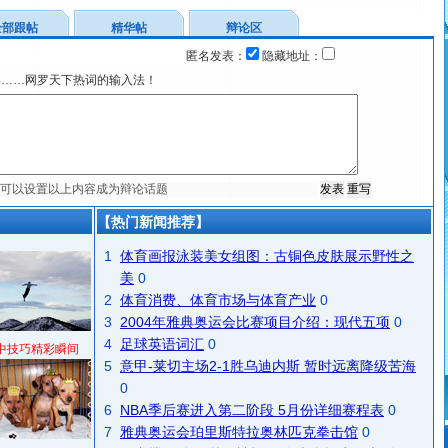
全部跟帖
精华帖
辩论区
匿名发表：
隐藏地址：
宴……网罗天下热词的输入法！
【热门新闻推荐】
1
体育画报泳装美女组图：古铜色皮肤展示野性之
美
0
2
体育消费、体育市场与体育产业
0
3
2004年雅典奥运会比赛项目介绍：现代五项
0
4
足球英语词汇
0
中技巧精彩瞬间
5
意甲-莱切主场2-1胜乌迪内斯 暂时远离降级苦海
0
6
NBA季后赛进入第二阶段 5月份详细赛程表
0
7
雅典奥运会珀里斯特拉奥林匹克拳击馆
0