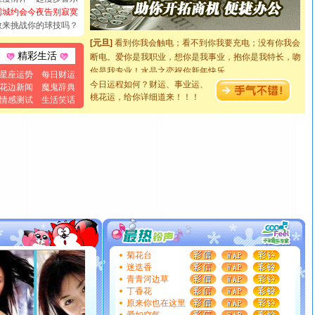
[圣诞节]
奉上一颗祝福的心,在这个特别的日子里,愿幸福,
同城约会今夜告别寂寞
如意,快乐,鲜花,一切美好的祝愿与你同在.圣诞快乐!
敢来挑战你的球技吗？
[元旦]
看到你我会触电；看不到你我要充电；没有你我会
断电。爱你是我职业，想你是我事业，抱你是我特长，吻
精彩生活
你是我专业！水晶之恋祝你新年快乐
星座运势
每日财运
[元旦]
如果上天让我许三个愿望，一是今生今世和你在一
今日运程如何？财运、事业运、
花边新闻
魔鬼辞典
起；二是再生再世和你在一起；三是三生三世和你不再分
桃花运，给你详细道来！！！
情感测试
生活笑话
离。水晶之恋祝你新年快乐
[元旦]
当我狠下心扭头离去那一刻，你在我身后无助地哭
泣，这痛楚让我明白我多么爱你。我转身抱住你：这猪不
卖了。水晶之恋祝你新年快乐。
[春节]
风柔雨润好月圆，半岛铁盒伴身边，每日尽显开心
颜！冬去春来似水如烟，劳碌人生需尽欢！听一曲轻歌，
道一声平安！新年吉祥万事如愿
[春节]
传说薰衣草有四片叶子：第一片叶子是信仰，第二
片叶子是希望，第三片叶子是爱情，第四片叶子是幸运。
送你一棵薰衣草，愿你新年快乐！
[圣诞节]
圣诞节到了，想想没什么送给你的，又不打算给
菊花台
你太多，只有给你五千万：千万快乐！千万要健康！千万
迷迭香
要平安！千万要知足！千万不要忘记我！
青青河边草
[圣诞节]
不只这样的日子才会想起你,而是这样的日子才
丁香花
能正大光明地骚扰你,告诉你,圣诞要快乐!新年要快乐!天天
原来你也在这里