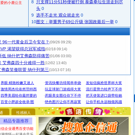
8
只支撑11分51秒便被打倒 泰森拳坛生涯走到尽
可爱的小鹿公主
头
0
9
选手不走光 观众就走光
0
10
图文：举重男子69公斤级 张国政最后一举
0
 96一代黄金后卫今安在？
(09/26 09:29)
VP 渴望获得总冠军戒指
(02/18 09:14)
新低 纳什把艾弗森防得痛苦
(01/06 03:00)
 艾弗森四十分难得一胜
(12/02 13:40)
艾弗森笑傲联盟 纳什列第三
(10/13 07:16)
[圣诞节]
圣诞节到了，想想没什么送给你的，又不打算给
你太多，只有给你五千万：千万快乐！千万要健康！千万
通
性感丽人
要平安！千万要知足！千万不要忘记我！
[圣诞节]
不只这样的日子才会想起你,而是这样的日子才
精品专题推荐
能正大光明地骚扰你,告诉你,圣诞要快乐!新年要快乐!天天
短信企业通秀百变功能
都要快乐噢!
浪漫情怀一起漫步音乐