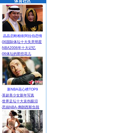
体育社区
晶晶启刚相依阿拉伯恋情
·
06国际体坛十大失意明星
·
NBA2006年十大记忆
·
06体坛的那些花儿
新NBA花心榜TOP9
·
英超美少女新年写真
·
世界足坛十大哀伤眼泪
·
恶搞NBA-弗朗西斯负我