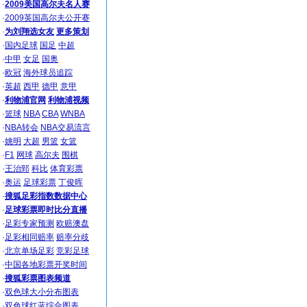
·
2009美国高尔夫名人赛
·
2009英国高尔夫公开赛
·
为刘翔选女友
更多策划
·
国内足球
国足
中超
·
中甲
女足
国奥
·
欧冠
海外球员追踪
·
英超
西甲
德甲
意甲
·
利物浦官网
利物浦视频
·
篮球
NBA
CBA
WNBA
·
NBA转会
NBA交易流言
·
姚明
大超
男篮
女篮
·
F1
网球
高尔夫
围棋
·
王治郅
科比
体育彩票
·
奥运
足球彩票
丁俊晖
·
搜狐足彩指数数据中心
·
足球彩票即时比分直播
·
足彩专家预测
欧赔澳盘
·
足彩相同赔率
赔率分歧
·
北京单场足彩
竞彩足球
·
中国各地彩票开奖时间
·
搜狐彩票图表频道
·
双色球大小分布图表
·
双色球红蓝综合图表