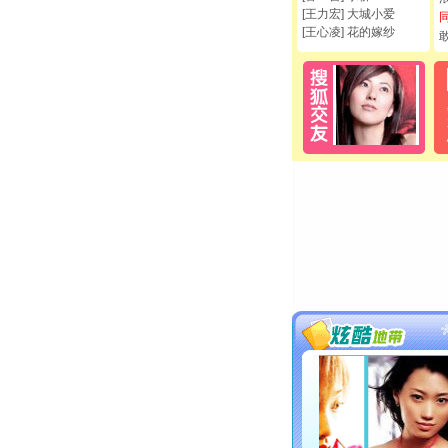
[王力宏] 大城小爱
[王心凌] 花的嫁纱