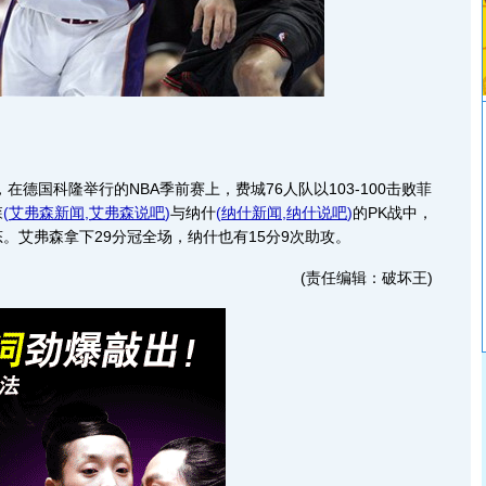
德国科隆举行的NBA季前赛上，费城76人队以103-100击败菲
森
(
艾弗森新闻
,
艾弗森说吧
)
与纳什
(
纳什新闻
,
纳什说吧
)
的PK战中，
。艾弗森拿下29分冠全场，纳什也有15分9次助攻。
(责任编辑：破坏王)