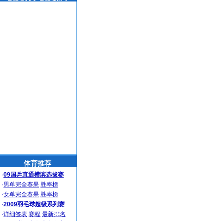
体育推荐
·
09国乒直通横滨选拔赛
·
男单完全赛果
胜率榜
·
女单完全赛果
胜率榜
·
2009羽毛球超级系列赛
·
详细签表
赛程
最新排名