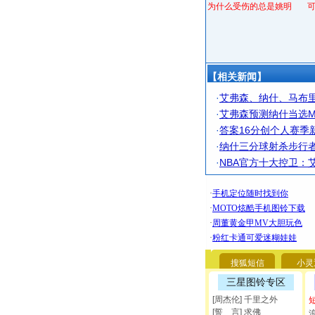
为什么受伤的总是姚明
【相关新闻】
·
艾弗森、纳什、马布里
·
艾弗森预测纳什当选M
·
答案16分创个人赛季
·
纳什三分球射杀步行者
·
NBA官方十大控卫：
搜狐短信
小灵
三星图铃专区
[周杰伦] 千里之外
[誓 言] 求佛