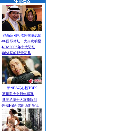
体育社区
晶晶启刚相依阿拉伯恋情
·
06国际体坛十大失意明星
·
NBA2006年十大记忆
·
06体坛的那些花儿
新NBA花心榜TOP9
·
英超美少女新年写真
·
世界足坛十大哀伤眼泪
·
恶搞NBA-弗朗西斯负我