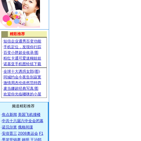
频道精彩推荐
·
焦点新闻
美国飞机撞楼
·
中共十六届六中全会闭幕
·
诺贝尔奖
俄格间谍
·
安倍晋三
2008奥运会
F1
·
男篮世锦赛
姚明
王治郅