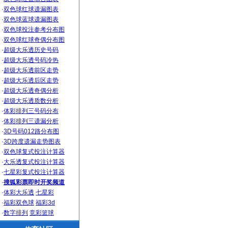
·
双色球红球遗漏图表
·
双色球蓝球遗漏图表
·
双色球投注参考分布图
·
双色球红球奇偶分布图
·
超级大乐透历史号码
·
超级大乐透号码冷热
·
超级大乐透前区走势
·
超级大乐透后区走势
·
超级大乐透奇偶分析
·
超级大乐透质数分析
·
体彩排列三号码分布
·
体彩排列三遗漏分析
·
3D号码012路分布图
·
3D跨度遗漏走势图表
·
双色球复式投注计算器
·
大乐透复式投注计算器
·
七星彩复式投注计算器
·
搜狐彩票即时开奖频道
·
体彩大乐透
七星彩
·
福彩双色球
福彩3d
·
数字排列
竞彩篮球