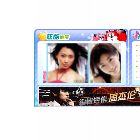
颜！冬去
道一声平
[春节]
传
片叶子是
送你一棵
[圣诞节]
你太多，
要平安！
[圣诞节]
能正大光明
都要快乐噢
[圣诞节]
如意,快乐
[元旦]
看
断电。爱
你是我专
[元旦]
如
起；二是
离。水晶
[元旦]
当
泣，这痛
卖了。水
[春节]
风