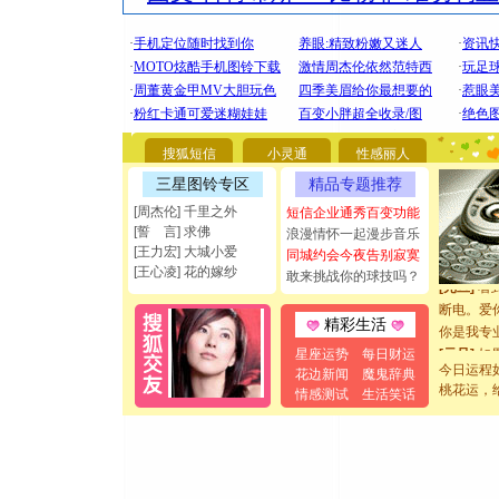
[圣诞节]
你太多，
要平安！
搜狐短信
小灵通
性感丽人
[圣诞节]
三星图铃专区
精品专题推荐
能正大光明
[周杰伦] 千里之外
都要快乐噢
短信企业通秀百变功能
[誓 言] 求佛
浪漫情怀一起漫步音乐
[圣诞节]
[王力宏] 大城小爱
同城约会今夜告别寂寞
如意,快乐
[王心凌] 花的嫁纱
敢来挑战你的球技吗？
[元旦]
看
断电。爱
精彩生活
你是我专
[元旦]
如
星座运势
每日财运
起；二是
今日运程
花边新闻
魔鬼辞典
离。水晶
桃花运，
情感测试
生活笑话
[元旦]
当
泣，这痛
卖了。水
[春节]
风