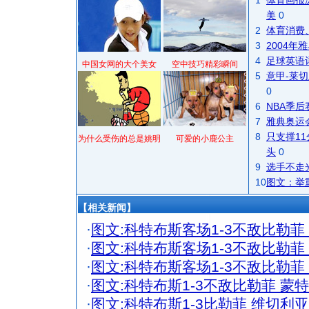
1
体育画报
美
0
2
体育消费
3
2004
4
足球英语
中国女网的大个美女
空中技巧精彩瞬间
5
意甲-莱切
0
6
NBA季
7
雅典奥运
8
只支撑1
为什么受伤的总是姚明
可爱的小鹿公主
头
0
9
选手不走
10
图文：举
【相关新闻】
·
图文:科特布斯客场1-3不敌比勒菲
·
图文:科特布斯客场1-3不敌比勒菲
·
图文:科特布斯客场1-3不敌比勒菲
·
图文:科特布斯1-3不敌比勒菲 蒙
·
图文:科特布斯1-3比勒菲 维切利