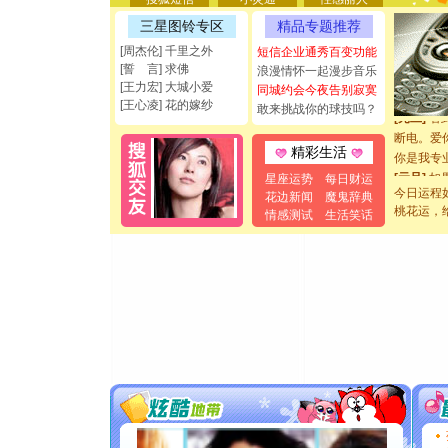
[圣诞节]
三星图铃专区
精品专题推荐
能正大光明
都要快乐噢
[周杰伦] 千里之外
短信企业通秀百变功能
[誓 言] 求佛
[圣诞节]
浪漫情怀一起漫步音乐
[王力宏] 大城小爱
如意,快乐
同城约会今夜告别寂寞
[王心凌] 花的嫁纱
敢来挑战你的球技吗？
[元旦]
看
断电。爱
你是我专
精彩生活
[元旦]
如
星座运势
每日财运
起；二是
今日运程
花边新闻
魔鬼辞典
离。水晶
桃花运，
情感测试
生活笑话
[元旦]
当
泣，这痛
卖了。水
[春节]
风
颜！冬去
道一声平
[春节]
传
片叶子是
送你一棵
[圣诞节]
你太多，