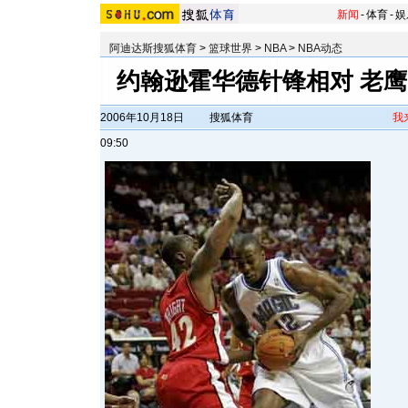
新闻
-
体育
-
娱
阿迪达斯搜狐体育
>
篮球世界
>
NBA
>
NBA动态
约翰逊霍华德针锋相对 老鹰1
2006年10月18日
搜狐体育
我
09:50