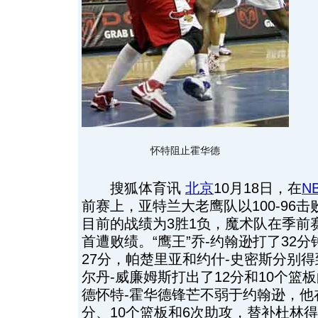
怀特阻止霍华德
搜狐体育讯
北京
10月18日，在
N
前赛上，亚特兰大老鹰队以100-96
目前的战绩为3胜1负，魔术队在季前
首遭败绩。“鹰王”乔-约翰逊打了32
27分，帕楚里亚和约什-史密斯分别得
尔丹-威廉姆斯打出了12分和10个篮
德怀特-霍华德锋芒不弱于约翰逊，他在
分、10个篮板和6次助攻，替补杜林得