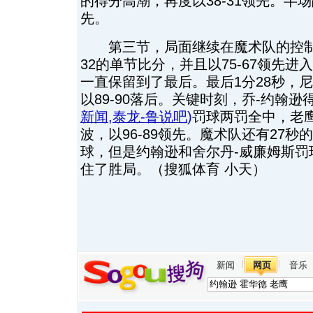
的得分高潮，再度以38-31领先。半场
先。
第三节，局面继续在魔术队的控制之
32的单节比分，并且以75-67领先
一直保留到了最后。最后1分28秒，
以89-90落后。关键时刻，乔-约翰逊
新闻
,
泰龙-鲁说吧
)
罚球两罚全中，老鹰
波，以96-89领先。魔术队还有27
球，但是约翰逊和舍尔丹-威廉姆斯罚
住了胜局。（搜狐体育 小天）
新闻
网页
音乐