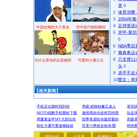
美
0
2
体育消费
3
2004
4
足球英语
中国女网的大个美女
空中技巧精彩瞬间
5
意甲-莱切
0
6
NBA季
7
雅典奥运
8
只支撑1
为什么受伤的总是姚明
可爱的小鹿公主
头
0
9
选手不走
10
图文：举
【相关新闻】
[圣诞节]
你太多，
要平安！
搜狐短信
小灵通
性感丽人