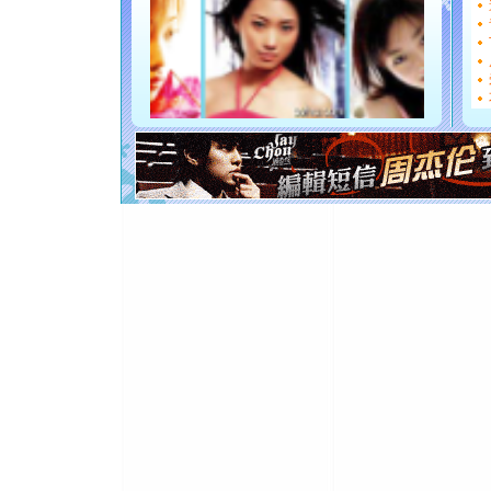
要平安！
[圣诞节]
能正大光明
都要快乐噢
[圣诞节]
如意,快乐
[元旦]
看
断电。爱
你是我专
[元旦]
如
起；二是
离。水晶
[元旦]
当
泣，这痛
卖了。水
[春节]
风
颜！冬去
道一声平
[春节]
传
片叶子是
送你一棵