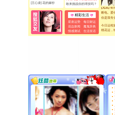
[王心凌] 花的嫁纱
敢来挑战你的球技吗？
[元旦]
看
断电。爱
精彩生活
你是我专
[元旦]
如
星座运势
每日财运
起；二是
今日运程
花边新闻
魔鬼辞典
桃花运，
离。水晶
情感测试
生活笑话
[元旦]
当
泣，这痛
卖了。水
[春节]
风
颜！冬去
道一声平
[春节]
传
片叶子是
送你一棵
[圣诞节]
你太多，
要平安！
[圣诞节]
能正大光明
都要快乐噢
[圣诞节]