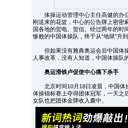
体操运动管理中心主任高健的办公
刚送来的花篮，中心的公告牌上密密
国各地的贺电、贺信。经过两年的时
惨败的中国体操队，终于从“地狱”升到
但如果没有雅典奥运会后中国体操
人事改革，没有人知道，中国体操队的
奥运滑铁卢促使中心痛下杀手
北京时间10月18日凌晨，中国体
体操锦标赛上夺得团体冠军，一天之后
女队也把团体金牌收入囊中。