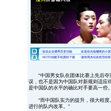
“中国男女队在团体比赛上先后夺
误，也不是因为中国队对新规则适应
是中国队的水平的确比对手要高一些。
“而中国队实力的提升，很大程度
进行的队内改革。”