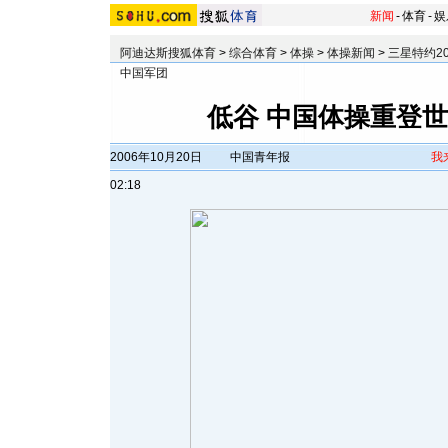
新闻
-
体育
-
娱
阿迪达斯搜狐体育
>
综合体育
>
体操
>
体操新闻
>
三星特约2
中国军团
低谷 中国体操重登
2006年10月20日
中国青年报
我
02:18