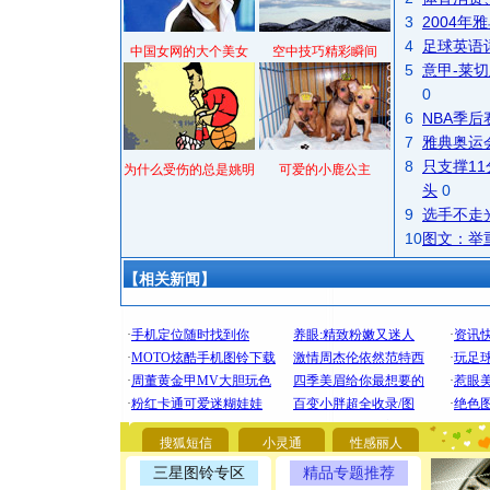
3
2004
4
足球英语
中国女网的大个美女
空中技巧精彩瞬间
5
意甲-莱切
0
6
NBA季
7
雅典奥运
8
只支撑1
为什么受伤的总是姚明
可爱的小鹿公主
头
0
9
选手不走
10
图文：举
【相关新闻】
[圣诞节]
你太多，
搜狐短信
小灵通
性感丽人
要平安！
[圣诞节]
三星图铃专区
精品专题推荐
能正大光明