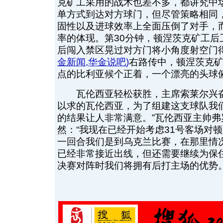
克矿工采用的战术也差不多，都讲究中
单方式到达对方球门，但尽管策略相同
固性以及进球效率上全面压倒了对手，
率的体现。第30分钟，顿涅茨克矿工后
后闯入禁区晃过对方门将小角度射空门得
金新闻
,
华金说吧
)
右路传中，顿涅茨克
点的比利亚候个正着，一个漂亮的头球
瓦伦西亚轻松获胜，主席索莱尔兴奋
以求的瓦伦西亚，为了组建这支球队我
的结果让人非常满意。”瓦伦西亚主帅
然：“我现在已经开始考虑31号客场对
一回合我们是到乌克兰比赛，在那里情
已经非常接近出线，但还需要继续为保住
决赛对阵时我们将拥有后打主场的优势。