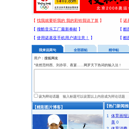
我来说两句
全部跟帖
精华帖
用户：
*依然范特西、刘亦菲、夜宴……网罗天下热词的输入法！
设为辩论话题
【热门新闻推
【精彩图片博客】
1
体育画报
美
0
2
体育消费