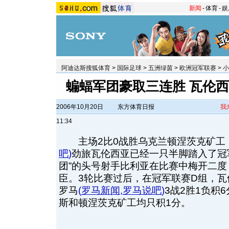
新闻
-
体育
-
娱
阿迪达斯搜狐体育
>
国际足球
>
五洲绿茵
>
欧洲冠军联赛
>
小
蝙蝠军团豪取三连胜 瓦伦
2006年10月20日
东方体育日报
我
11:34
主场2比0战胜乌克兰顿涅茨克矿工
吧
)
劲旅瓦伦西亚已经一只半脚踏入了冠军
团”的头号射手比利亚在比赛中梅开二
臣。3轮比赛过后，在冠军联赛D组，瓦
罗马
(
罗马新闻
,
罗马说吧
)
3战2胜1负积
斯和顿涅茨克矿工均只积1分。