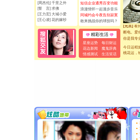
[周杰伦] 千里之外
短信企业通秀百变功能
都要快乐噢
[誓 言] 求佛
浪漫情怀一起漫步音乐
[圣诞节]
[王力宏] 大城小爱
同城约会今夜告别寂寞
如意,快乐
[王心凌] 花的嫁纱
敢来挑战你的球技吗？
[元旦]
看
断电。爱
精彩生活
你是我专
星座运势
每日财运
[元旦]
如
今日运程
花边新闻
魔鬼辞典
起；二是
桃花运，
情感测试
生活笑话
离。水晶
[元旦]
当
泣，这痛
卖了。水
[春节]
风
颜！冬去
道一声平
[春节]
传
片叶子是
送你一棵
[圣诞节]
你太多，
要平安！
[圣诞节]