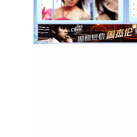
能正大光明
都要快乐噢
[圣诞节]
如意,快乐
[元旦]
看
断电。爱
你是我专
[元旦]
如
起；二是
离。水晶
[元旦]
当
泣，这痛
卖了。水
[春节]
风
颜！冬去
道一声平
[春节]
传
片叶子是
送你一棵