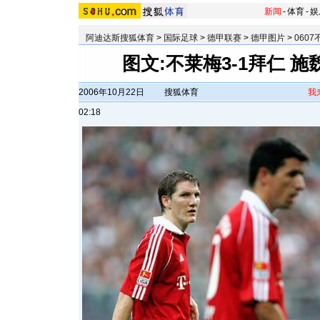
新闻
-
体育
-
娱
阿迪达斯搜狐体育
>
国际足球
>
德甲联赛
>
德甲图片
>
060
图文:不莱梅3-1拜仁 
2006年10月22日
搜狐体育
我
02:18