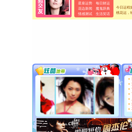
[元旦]
如
星座运势
每日财运
起；二是
今日运程
花边新闻
魔鬼辞典
桃花运，
离。水晶
情感测试
生活笑话
[元旦]
当
泣，这痛
卖了。水
[春节]
风
颜！冬去
道一声平
[春节]
传
片叶子是
送你一棵
[圣诞节]
你太多，
要平安！
[圣诞节]
能正大光明
都要快乐噢
[圣诞节]
如意,快乐
[元旦]
看
断电。爱
你是我专