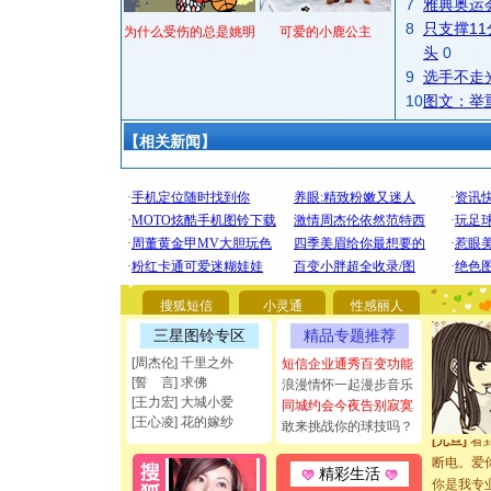
7
雅典奥运
8
只支撑1
为什么受伤的总是姚明
可爱的小鹿公主
头
0
9
选手不走
10
图文：举
【相关新闻】
[圣诞节]
你太多，
要平安！
搜狐短信
小灵通
性感丽人
[圣诞节]
三星图铃专区
精品专题推荐
能正大光明
[周杰伦] 千里之外
短信企业通秀百变功能
都要快乐噢
[誓 言] 求佛
浪漫情怀一起漫步音乐
[圣诞节]
[王力宏] 大城小爱
同城约会今夜告别寂寞
如意,快乐
[王心凌] 花的嫁纱
敢来挑战你的球技吗？
[元旦]
看
断电。爱
精彩生活
你是我专