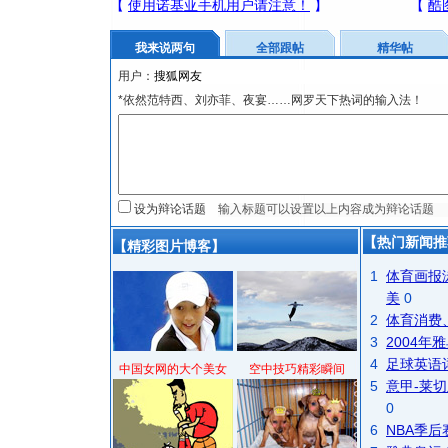
我来说两句
全部跟帖
精华帖
用户：
*依然范特西、刘亦菲、夜宴……网罗天下热词的输入法！
设为辩论话题
【热门新闻推
【精彩图片博客】
1
体育画报
美
0
2
体育消费
3
2004
4
足球英语
中国女网的大个美女
空中技巧精彩瞬间
5
意甲-莱切
0
6
NBA季