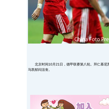
北京时间10月21日，德甲联赛第八轮。拜仁慕尼黑
马凯郁闷沮丧。