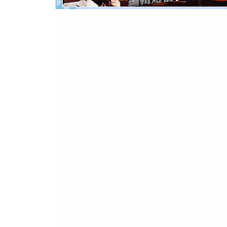
[元旦]
如
起；二是
离。水晶
[元旦]
当
泣，这痛
卖了。水
[春节]
风
颜！冬去
道一声平
[春节]
传
片叶子是
送你一棵