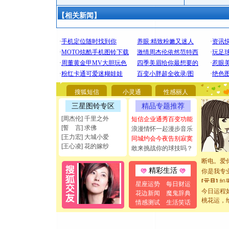
【相关新闻】
[圣诞节]
你太多，
要平安！
搜狐短信
小灵通
性感丽人
[圣诞节]
三星图铃专区
精品专题推荐
能正大光明
都要快乐噢
[周杰伦] 千里之外
短信企业通秀百变功能
[圣诞节]
[誓 言] 求佛
浪漫情怀一起漫步音乐
如意,快乐
[王力宏] 大城小爱
同城约会今夜告别寂寞
[王心凌] 花的嫁纱
[元旦]
看
敢来挑战你的球技吗？
断电。爱
你是我专
精彩生活
[元旦]
如
星座运势
每日财运
起；二是
今日运程
花边新闻
魔鬼辞典
离。水晶
桃花运，
情感测试
生活笑话
[元旦]
当
泣，这痛
卖了。水