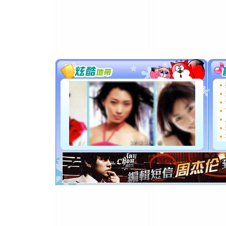
[春节]
风
颜！冬去
道一声平
[春节]
传
片叶子是
送你一棵
[圣诞节]
你太多，
要平安！
[圣诞节]
能正大光明
都要快乐噢
[圣诞节]
如意,快乐
[元旦]
看
断电。爱
你是我专
[元旦]
如
起；二是
离。水晶
[元旦]
当
泣，这痛