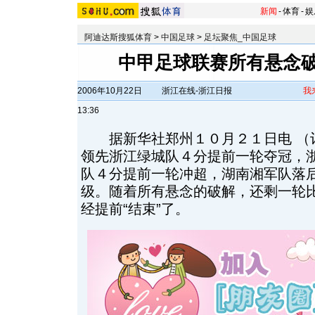
新闻
-
体育
-
娱
阿迪达斯搜狐体育
>
中国足球
>
足坛聚焦_中国足球
中甲足球联赛所有悬念破
2006年10月22日
浙江在线-浙江日报
我
13:36
据新华社郑州１０月２１日电 （记
领先浙江绿城队４分提前一轮夺冠，
队４分提前一轮冲超，湖南湘军队落
级。随着所有悬念的破解，还剩一轮
经提前“结束”了。