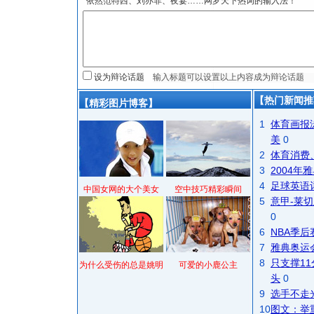
*依然范特西、刘亦菲、夜宴……网罗天下热词的输入法！
设为辩论话题
【热门新闻推
【精彩图片博客】
1
体育画报
美
0
2
体育消费
3
2004
4
足球英语
中国女网的大个美女
空中技巧精彩瞬间
5
意甲-莱切
0
6
NBA季
7
雅典奥运
8
只支撑1
为什么受伤的总是姚明
可爱的小鹿公主
头
0
9
选手不走
10
图文：举