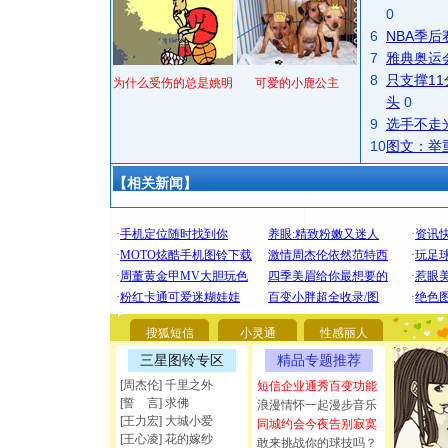
0
6
NBA季
7
雅典奥运
8
只支撑1
为什么受伤的总是姚明
可爱的小鹿公主
头
0
9
选手不走
10
图文：举
【相关新闻】
[圣诞节]
你太多，
搜狐短信
小灵通
性感丽人
要平安！
[圣诞节]
三星图铃专区
精品专题推荐
能正大光明
[周杰伦] 千里之外
短信企业通秀百变功能
都要快乐噢
[誓 言] 求佛
浪漫情怀一起漫步音乐
[圣诞节]
[王力宏] 大城小爱
同城约会今夜告别寂寞
如意,快乐
[王心凌] 花的嫁纱
敢来挑战你的球技吗？