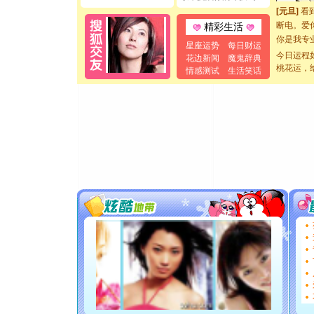
[元旦]
看
断电。爱
精彩生活
你是我专
星座运势
每日财运
[元旦]
如
今日运程
花边新闻
魔鬼辞典
起；二是
桃花运，
情感测试
生活笑话
离。水晶
[元旦]
当
泣，这痛
卖了。水
[春节]
风
颜！冬去
道一声平
[春节]
传
片叶子是
送你一棵
[圣诞节]
你太多，
要平安！
[圣诞节]
能正大光明
都要快乐噢
[圣诞节]