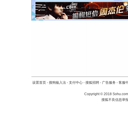
如意,快乐
[元旦]
看
断电。爱
你是我专
[元旦]
如
起；二是
离。水晶
[元旦]
当
泣，这痛
卖了。水
[春节]
风
颜！冬去
道一声平
[春节]
传
片叶子是
设置首页
-
搜狗输入法
-
支付中心
-
搜狐招聘
-
广告服务
-
客服
送你一棵
Copyright
©
2018 Sohu.com 
搜狐不良信息举