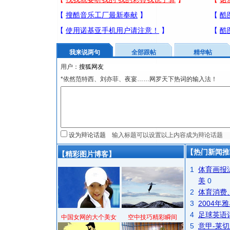
我来说两句
全部跟帖
精华帖
用户：
*依然范特西、刘亦菲、夜宴……网罗天下热词的输入法！
设为辩论话题
【热门新闻推
【精彩图片博客】
1
体育画报
美
0
2
体育消费
3
2004
4
足球英语
中国女网的大个美女
空中技巧精彩瞬间
5
意甲-莱切