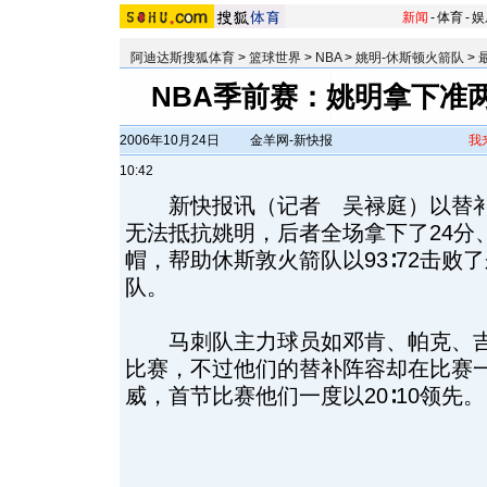
新闻
-
体育
-
娱
阿迪达斯搜狐体育
>
篮球世界
>
NBA
>
姚明-休斯顿火箭队
>
NBA季前赛：姚明拿下准两
2006年10月24日
金羊网-新快报
我
10:42
新快报讯（记者 吴禄庭）以替补
无法抵抗姚明，后者全场拿下了24分、
帽，帮助休斯敦火箭队以93∶72击败
队。
马刺队主力球员如邓肯、帕克、吉
比赛，不过他们的替补阵容却在比赛
威，首节比赛他们一度以20∶10领先。