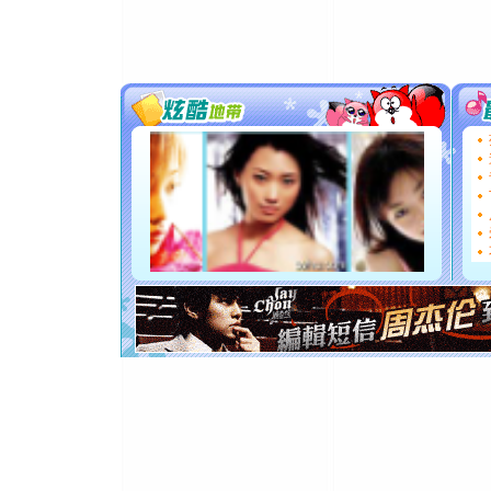
颜！冬去
道一声平
[春节]
传
片叶子是
送你一棵
[圣诞节]
你太多，
要平安！
[圣诞节]
能正大光明
都要快乐噢
[圣诞节]
如意,快乐
[元旦]
看
断电。爱
你是我专
[元旦]
如
起；二是
离。水晶
[元旦]
当
泣，这痛
卖了。水
[春节]
风