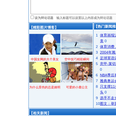
设为辩论话题
【热门新闻推
【精彩图片博客】
1
体育画报
美
0
2
体育消费
3
2004
4
足球英语
中国女网的大个美女
空中技巧精彩瞬间
5
意甲-莱切
0
6
NBA季
7
雅典奥运
8
只支撑1
为什么受伤的总是姚明
可爱的小鹿公主
头
0
9
选手不走
10
图文：举
【相关新闻】