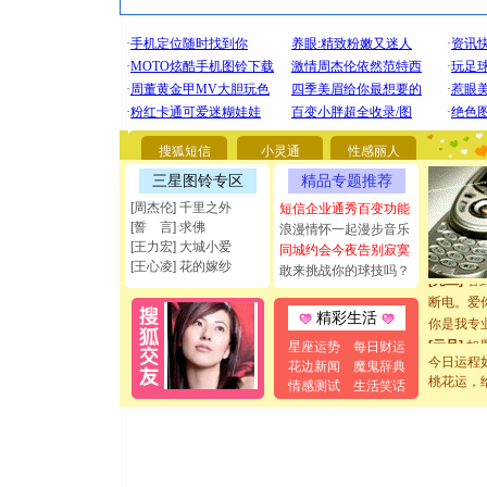
[圣诞节]
你太多，
要平安！
搜狐短信
小灵通
性感丽人
[圣诞节]
三星图铃专区
精品专题推荐
能正大光明
都要快乐噢
[周杰伦] 千里之外
短信企业通秀百变功能
[誓 言] 求佛
[圣诞节]
浪漫情怀一起漫步音乐
[王力宏] 大城小爱
同城约会今夜告别寂寞
如意,快乐
[王心凌] 花的嫁纱
敢来挑战你的球技吗？
[元旦]
看
断电。爱
你是我专
精彩生活
[元旦]
如
星座运势
每日财运
起；二是
今日运程
花边新闻
魔鬼辞典
离。水晶
桃花运，
情感测试
生活笑话
[元旦]
当
泣，这痛
卖了。水
[春节]
风