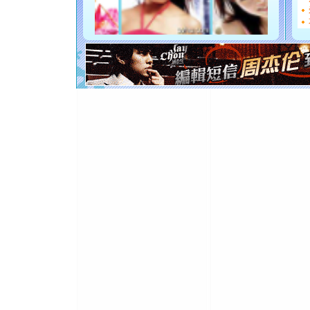
[圣诞节]
如意,快乐
[元旦]
看
断电。爱
你是我专
[元旦]
如
起；二是
离。水晶
[元旦]
当
泣，这痛
卖了。水
[春节]
风
颜！冬去
道一声平
[春节]
传
片叶子是
送你一棵