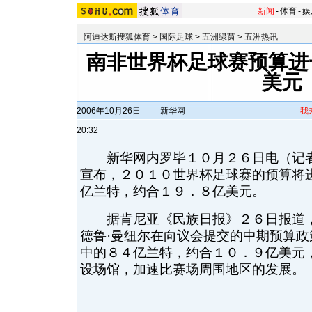
新闻
-
体育
-
娱
阿迪达斯搜狐体育
>
国际足球
>
五洲绿茵
>
五洲热讯
南非世界杯足球赛预算进一
美元
2006年10月26日
新华网
我
20:32
新华网内罗毕１０月２６日电（记者
宣布，２０１０世界杯足球赛的预算将
亿兰特，约合１９．８亿美元。
据肯尼亚《民族日报》２６日报道，
德鲁·曼纽尔在向议会提交的中期预算
中的８４亿兰特，约合１０．９亿美元
设场馆，加速比赛场周围地区的发展。