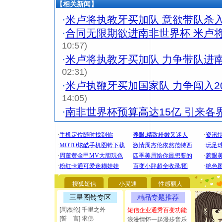
【相关新闻】
·
米卢将执教牙买加队 意欲带队杀
·
合同无限期欲进南非世界杯 米卢
10:57)
·
米卢将执教牙买加队 力争带队进
02:31)
·
米卢执鞭牙买加国家队 力争闯入2
14:05)
·
南非世界杯预算高达15亿 引来各
[圣诞节]
你太多，
要平安！
搜狐短信
小灵通
性感丽人
[圣诞节]
三星图铃专区
精品专题推荐
能正大光明
[周杰伦] 千里之外
短信企业通秀百变功能
都要快乐噢
[誓 言] 求佛
浪漫情怀一起漫步音乐