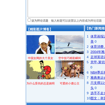
设为辩论话题
【热门新闻推
【精彩图片博客】
1
体育画报
美
0
2
体育消费
3
2004
4
足球英语
中国女网的大个美女
空中技巧精彩瞬间
5
意甲-莱切
0
6
NBA季
7
雅典奥运
8
只支撑1
为什么受伤的总是姚明
可爱的小鹿公主
头
0
9
选手不走
10
图文：举