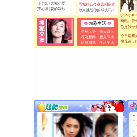
[圣诞节]
[王力宏] 大城小爱
同城约会今夜告别寂寞
如意,快乐
[王心凌] 花的嫁纱
敢来挑战你的球技吗？
[元旦]
看
断电。爱
精彩生活
你是我专
[元旦]
如
星座运势
每日财运
今日运程
起；二是
花边新闻
魔鬼辞典
桃花运，
情感测试
生活笑话
离。水晶
[元旦]
当
泣，这痛
卖了。水
[春节]
风
颜！冬去
道一声平
[春节]
传
片叶子是
送你一棵
[圣诞节]
你太多，
要平安！
[圣诞节]
能正大光明
都要快乐噢