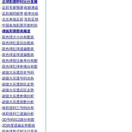
·
足球彩票即时比分直播
·
足彩专家预测
欧赔澳盘
·
足彩相同赔率
赔率分歧
·
北京单场足彩
竞彩足球
·
中国各地彩票开奖时间
·
搜狐彩票图表频道
·
双色球大小分布图表
·
双色球红蓝综合图表
·
双色球红球遗漏图表
·
双色球蓝球遗漏图表
·
双色球投注参考分布图
·
双色球红球奇偶分布图
·
超级大乐透历史号码
·
超级大乐透号码冷热
·
超级大乐透前区走势
·
超级大乐透后区走势
·
超级大乐透奇偶分析
·
超级大乐透质数分析
·
体彩排列三号码分布
·
体彩排列三遗漏分析
·
3D号码012路分布图
·
3D跨度遗漏走势图表
·
双色球复式投注计算器