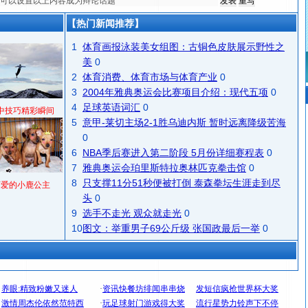
【热门新闻推荐】
1
体育画报泳装美女组图：古铜色皮肤展示野性之
美
0
2
体育消费、体育市场与体育产业
0
3
2004年雅典奥运会比赛项目介绍：现代五项
0
4
足球英语词汇
0
中技巧精彩瞬间
5
意甲-莱切主场2-1胜乌迪内斯 暂时远离降级苦海
0
6
NBA季后赛进入第二阶段 5月份详细赛程表
0
7
雅典奥运会珀里斯特拉奥林匹克拳击馆
0
8
只支撑11分51秒便被打倒 泰森拳坛生涯走到尽
可爱的小鹿公主
头
0
9
选手不走光 观众就走光
0
10
图文：举重男子69公斤级 张国政最后一举
0