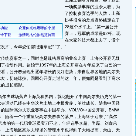
主席王锦培介绍道。鉴于这是
一项奖励丰厚的业余大赛，为
了控制参赛选手的人数，上高
协将报名的差点资格线定在了
28这个水平上。“第一届公开
赛上，冠军的成绩是92杆。现
在大家的技术都上去了，没个
发挥，今年恐怕都很难拿冠军了。”
统赛事之一，同时也是规格最高的业余比赛，上海公开赛无疑
了推动作用。创始于1997年的上海公开赛在今年迎来了自己的十
来看，公开赛呈现出逐年增长的良好态势，来自世界各地的高尔夫
球友，切磋球技。回顾公开赛走过的这十年，便如同是看到了高尔
上的成长缩影。
高尔夫球场落户上海英租界内，就此翻开了中国高尔夫历史的第一
尔夫运动已经在中华这片土地上生根发芽，茁壮成长。随着中国经
的国际高尔夫职业赛事在中国举办。VOLVO中国公开赛、BMW
杯，随着一个个重量级高尔夫赛事的落户，上海终于迎来了“高尔
为代表的第一代职业球员宝刀不老，年轻选手李超、尚磊、刘鑫茁
外，上海地区高尔夫球场的管理水平也得到了大幅提高，佘山、天