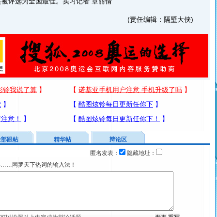
被评选为全国最佳。实习记者 章丽倩
(责任编辑：隔壁大侠)
全部跟帖
精华帖
辩论区
匿名发表：
隐藏地址：
宴……网罗天下热词的输入法！