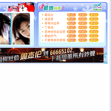
片叶子是希望，第三片叶子是爱情，第四片叶子是幸运。
送你一棵薰衣草，愿你新年快乐！
[圣诞节]
圣诞节到了，想想没什么送给你的，又不打算给
你太多，只有给你五千万：千万快乐！千万要健康！千万
菊花台
迷迭香
要平安！千万要知足！千万不要忘记我！
青青河边草
[圣诞节]
不只这样的日子才会想起你,而是这样的日子才
丁香花
能正大光明地骚扰你,告诉你,圣诞要快乐!新年要快乐!天天
原来你也在这里
都要快乐噢!
爱如空气
[圣诞节]
奉上一颗祝福的心,在这个特别的日子里,愿幸福,
不要再来伤害我
如意,快乐,鲜花,一切美好的祝愿与你同在.圣诞快乐!
[元旦]
看到你我会触电；看不到你我要充电；没有你我会
断电。爱你是我职业，想你是我事业，抱你是我特长，吻
你是我专业！水晶之恋祝你新年快乐
[元旦]
如果上天让我许三个愿望，一是今生今世和你在一
起；二是再生再世和你在一起；三是三生三世和你不再分
离。水晶之恋祝你新年快乐
[元旦]
当我狠下心扭头离去那一刻，你在我身后无助地哭
泣，这痛楚让我明白我多么爱你。我转身抱住你：这猪不
卖了。水晶之恋祝你新年快乐。
[春节]
风柔雨润好月圆，半岛铁盒伴身边，每日尽显开心
颜！冬去春来似水如烟，劳碌人生需尽欢！听一曲轻歌，
道一声平安！新年吉祥万事如愿
[春节]
传说薰衣草有四片叶子：第一片叶子是信仰，第二