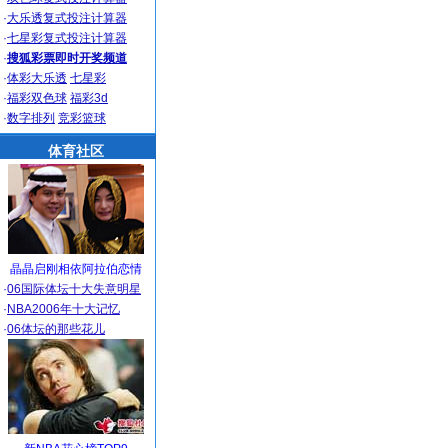
·
大乐透复式投注计算器
·
七星彩复式投注计算器
·
搜狐彩票即时开奖频道
·
体彩大乐透
七星彩
·
福彩双色球
福彩3d
·
数字排列
竞彩篮球
体育社区
晶晶启刚相依阿拉伯恋情
·
06国际体坛十大失意明星
·
NBA2006年十大记忆
·
06体坛的那些花儿