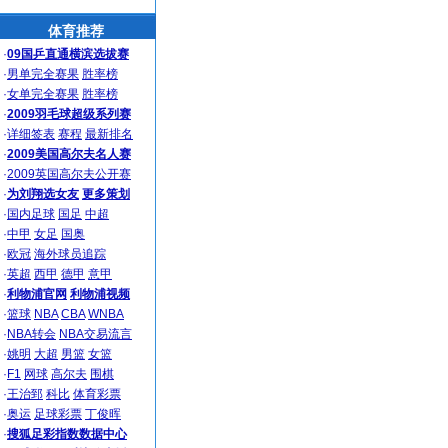
体育推荐
·
09国乒直通横滨选拔赛
·
男单完全赛果
胜率榜
·
女单完全赛果
胜率榜
·
2009羽毛球超级系列赛
·
详细签表
赛程
最新排名
·
2009美国高尔夫名人赛
·
2009英国高尔夫公开赛
·
为刘翔选女友
更多策划
·
国内足球
国足
中超
·
中甲
女足
国奥
·
欧冠
海外球员追踪
·
英超
西甲
德甲
意甲
·
利物浦官网
利物浦视频
·
篮球
NBA
CBA
WNBA
·
NBA转会
NBA交易流言
·
姚明
大超
男篮
女篮
·
F1
网球
高尔夫
围棋
·
王治郅
科比
体育彩票
·
奥运
足球彩票
丁俊晖
·
搜狐足彩指数数据中心