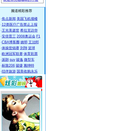
频道精彩推荐
·
焦点新闻
美国飞机撞楼
·
12类医疗广告禁止上报
·
王光美逝世
希拉克访华
·
安倍晋三
2008奥运会
F1
·
CBA博客圈
姚明
王治郅
·
体操世锦赛
刘翔
篮球
·
欧洲冠军联赛
体育彩票
·
派朗
suv
骏逸
微型车
·
标致206
骏捷
雅绅特
·
结伴旅游
国美收购永乐