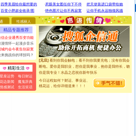
[圣诞节]
圣诞节到了，想想没什么送给你的，又不打算给
你太多，只有给你五千万：千万快乐！千万要健康！千万
要平安！千万要知足！千万不要忘记我！
通
性感丽人
[圣诞节]
不只这样的日子才会想起你,而是这样的日子才
精品专题推荐
能正大光明地骚扰你,告诉你,圣诞要快乐!新年要快乐!天天
短信企业通秀百变功能
都要快乐噢!
浪漫情怀一起漫步音乐
[圣诞节]
奉上一颗祝福的心,在这个特别的日子里,愿幸福,
同城约会今夜告别寂寞
如意,快乐,鲜花,一切美好的祝愿与你同在.圣诞快乐!
敢来挑战你的球技吗？
[元旦]
看到你我会触电；看不到你我要充电；没有你我会
断电。爱你是我职业，想你是我事业，抱你是我特长，吻
精彩生活
你是我专业！水晶之恋祝你新年快乐
[元旦]
如果上天让我许三个愿望，一是今生今世和你在一
星座运势
每日财运
今日运程如何？财运、事业运、
起；二是再生再世和你在一起；三是三生三世和你不再分
花边新闻
魔鬼辞典
桃花运，给你详细道来！！！
情感测试
生活笑话
离。水晶之恋祝你新年快乐
[元旦]
当我狠下心扭头离去那一刻，你在我身后无助地哭
泣，这痛楚让我明白我多么爱你。我转身抱住你：这猪不
卖了。水晶之恋祝你新年快乐。
[春节]
风柔雨润好月圆，半岛铁盒伴身边，每日尽显开心
颜！冬去春来似水如烟，劳碌人生需尽欢！听一曲轻歌，
道一声平安！新年吉祥万事如愿
[春节]
传说薰衣草有四片叶子：第一片叶子是信仰，第二