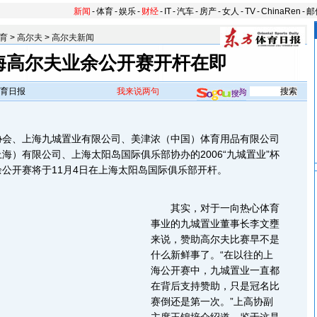
新闻
-
体育
-
娱乐
-
财经
-
IT
-
汽车
-
房产
-
女人
-
TV
-
ChinaRen
-
邮
育
>
高尔夫
>
高尔夫新闻
海高尔夫业余公开赛开杆在即
育日报
我来说两句
、上海九城置业有限公司、美津浓（中国）体育用品有限公司
海）有限公司、上海太阳岛国际俱乐部协办的2006“九城置业”杯
公开赛将于11月4日在上海太阳岛国际俱乐部开杆。
其实，对于一向热心体育
事业的九城置业董事长李文壅
来说，赞助高尔夫比赛早不是
什么新鲜事了。“在以往的上
海公开赛中，九城置业一直都
在背后支持赞助，只是冠名比
赛倒还是第一次。”上高协副