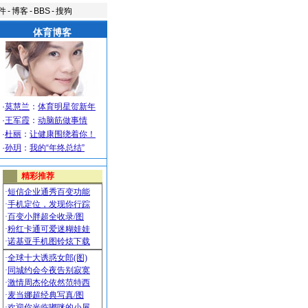
件
-
博客
-
BBS
-
搜狗
体育博客
·
莫慧兰
：
体育明星贺新年
·
王军霞
：
动脑筋做事情
·
杜丽
：
让健康围绕着你！
·
孙玥
：
我的“年终总结”