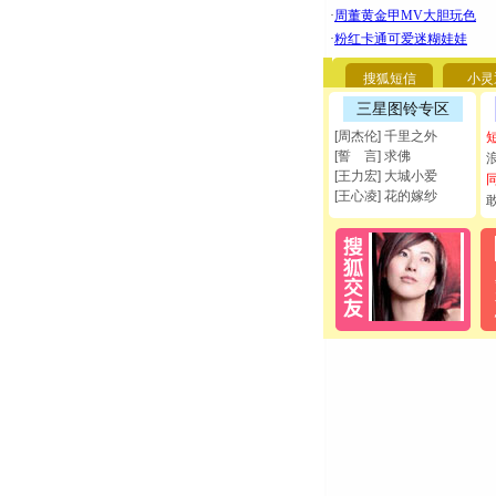
搜狐短信
小灵
三星图铃专区
[周杰伦] 千里之外
[誓 言] 求佛
[王力宏] 大城小爱
[王心凌] 花的嫁纱