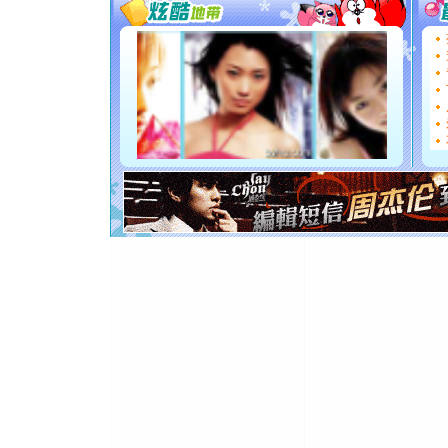
你太多，
要平安！
[圣诞节]
能正大光明
都要快乐噢
[圣诞节]
如意,快乐
[元旦]
看
断电。爱
你是我专
[元旦]
如
起；二是
离。水晶
[元旦]
当
泣，这痛
卖了。水
[春节]
风
颜！冬去
道一声平
[春节]
传
片叶子是
送你一棵