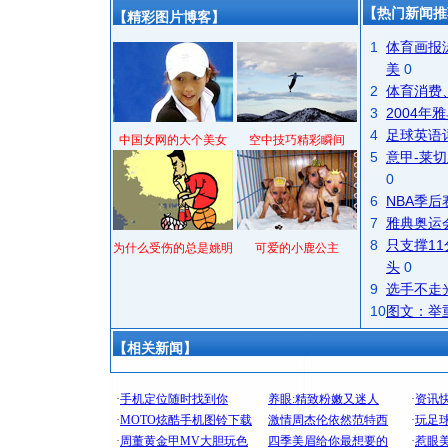
【热门新闻推
【精彩图片博客】
1
体育画报
美
0
2
体育消费
3
2004
4
足球英语
中国女网的大个美女
空中技巧精彩瞬间
5
意甲-莱切
0
6
NBA季
7
雅典奥运
8
只支撑1
为什么受伤的总是姚明
可爱的小鹿公主
头
0
9
选手不走
10
图文：举
【相关新闻】
[圣诞节]