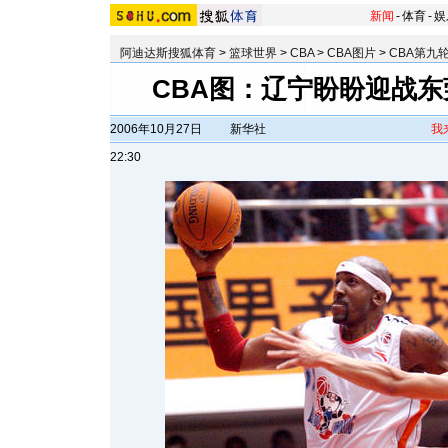
新闻
-
体育
-
娱
阿迪达斯搜狐体育
>
篮球世界
>
CBA
>
CBA图片
>
CBA第九
CBA图：辽宁盼盼迎战东
2006年10月27日
新华社
我
22:30