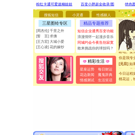
你太多，
要平安！
[圣诞节]
搜狐短信
小灵通
性感丽人
能正大光明
三星图铃专区
精品专题推荐
都要快乐噢
[周杰伦] 千里之外
短信企业通秀百变功能
[圣诞节]
[誓 言] 求佛
浪漫情怀一起漫步音乐
如意,快乐
[王力宏] 大城小爱
同城约会今夜告别寂寞
[元旦]
看
[王心凌] 花的嫁纱
敢来挑战你的球技吗？
断电。爱
你是我专
精彩生活
[元旦]
如
起；二是
星座运势
每日财运
离。水晶
今日运程
花边新闻
魔鬼辞典
桃花运，
[元旦]
当
情感测试
生活笑话
泣，这痛
卖了。水
[春节]
风
颜！冬去
道一声平
[春节]
传
片叶子是
送你一棵
[圣诞节]