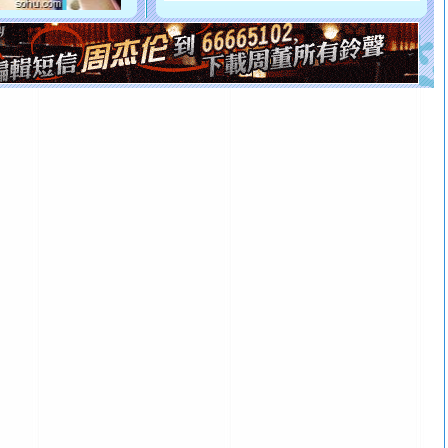
如意,快乐,鲜花,一切美好的祝愿与你同在.圣诞快乐!
[元旦]
看到你我会触电；看不到你我要充电；没有你我会
断电。爱你是我职业，想你是我事业，抱你是我特长，吻
你是我专业！水晶之恋祝你新年快乐
[元旦]
如果上天让我许三个愿望，一是今生今世和你在一
起；二是再生再世和你在一起；三是三生三世和你不再分
离。水晶之恋祝你新年快乐
[元旦]
当我狠下心扭头离去那一刻，你在我身后无助地哭
泣，这痛楚让我明白我多么爱你。我转身抱住你：这猪不
卖了。水晶之恋祝你新年快乐。
[春节]
风柔雨润好月圆，半岛铁盒伴身边，每日尽显开心
颜！冬去春来似水如烟，劳碌人生需尽欢！听一曲轻歌，
道一声平安！新年吉祥万事如愿
[春节]
传说薰衣草有四片叶子：第一片叶子是信仰，第二
片叶子是希望，第三片叶子是爱情，第四片叶子是幸运。
送你一棵薰衣草，愿你新年快乐！