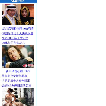
体育社区
晶晶启刚相依阿拉伯恋情
·
06国际体坛十大失意明星
·
NBA2006年十大记忆
·
06体坛的那些花儿
新NBA花心榜TOP9
·
英超美少女新年写真
·
世界足坛十大哀伤眼泪
·
恶搞NBA-弗朗西斯负我