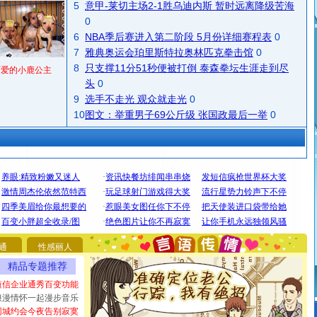
5
意甲-莱切主场2-1胜乌迪内斯 暂时远离降级苦海
0
6
NBA季后赛进入第二阶段 5月份详细赛程表
0
7
雅典奥运会珀里斯特拉奥林匹克拳击馆
0
8
只支撑11分51秒便被打倒 泰森拳坛生涯走到尽
可爱的小鹿公主
头
0
9
选手不走光 观众就走光
0
10
图文：举重男子69公斤级 张国政最后一举
0
[圣诞节]
圣诞节到了，想想没什么送给你的，又不打算给
你太多，只有给你五千万：千万快乐！千万要健康！千万
要平安！千万要知足！千万不要忘记我！
通
性感丽人
[圣诞节]
不只这样的日子才会想起你,而是这样的日子才
精品专题推荐
能正大光明地骚扰你,告诉你,圣诞要快乐!新年要快乐!天天
都要快乐噢!
短信企业通秀百变功能
[圣诞节]
奉上一颗祝福的心,在这个特别的日子里,愿幸福,
浪漫情怀一起漫步音乐
如意,快乐,鲜花,一切美好的祝愿与你同在.圣诞快乐!
同城约会今夜告别寂寞