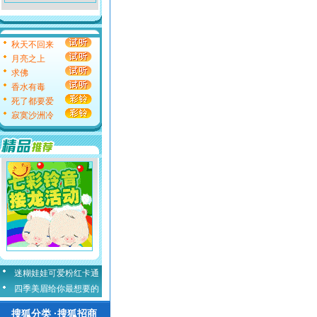
秋天不回来
月亮之上
求佛
香水有毒
死了都要爱
寂寞沙洲冷
迷糊娃娃可爱粉红卡通
四季美眉给你最想要的
搜狐分类 ·搜狐招商