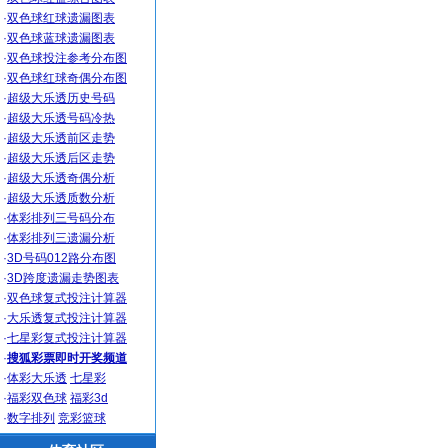
·
双色球红球遗漏图表
·
双色球蓝球遗漏图表
·
双色球投注参考分布图
·
双色球红球奇偶分布图
·
超级大乐透历史号码
·
超级大乐透号码冷热
·
超级大乐透前区走势
·
超级大乐透后区走势
·
超级大乐透奇偶分析
·
超级大乐透质数分析
·
体彩排列三号码分布
·
体彩排列三遗漏分析
·
3D号码012路分布图
·
3D跨度遗漏走势图表
·
双色球复式投注计算器
·
大乐透复式投注计算器
·
七星彩复式投注计算器
·
搜狐彩票即时开奖频道
·
体彩大乐透
七星彩
·
福彩双色球
福彩3d
·
数字排列
竞彩篮球