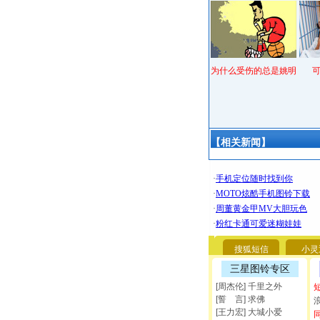
为什么受伤的总是姚明
【相关新闻】
搜狐短信
小灵
三星图铃专区
[周杰伦] 千里之外
[誓 言] 求佛
[王力宏] 大城小爱