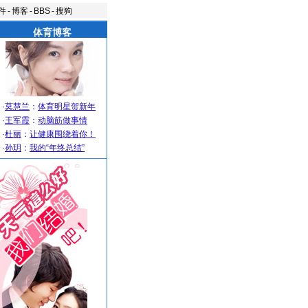
件
-
博客
-
BBS
-
搜狗
体育博客
·
莫慧兰
：
体育明星贺新年
·
王军霞
：
动脑筋做事情
·
杜丽
：
让健康围绕着你！
·
孙玥
：
我的“年终总结”