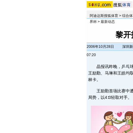
阿迪达斯搜狐体育
>
综合体
界杯
>
最新动态
黎开
2006年10月28日
深圳新
07:20
晶报讯昨晚，乒乓球男
王励勤、马琳和王皓均取
林卡。
王励勤首场比赛中遭遇
局势，以4∶0轻取对手。