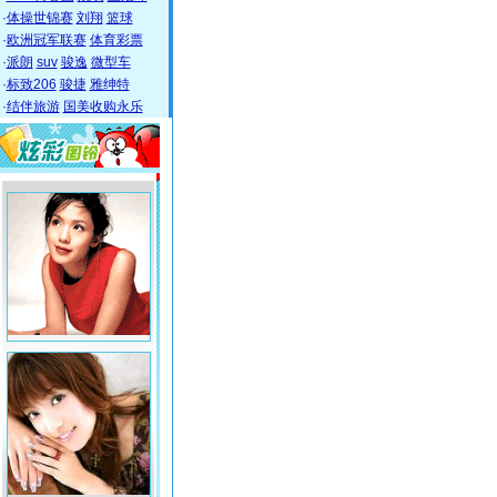
·
体操世锦赛
刘翔
篮球
·
欧洲冠军联赛
体育彩票
·
派朗
suv
骏逸
微型车
·
标致206
骏捷
雅绅特
·
结伴旅游
国美收购永乐