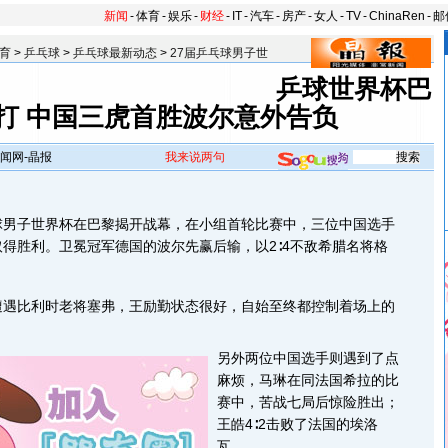
新闻
-
体育
-
娱乐
-
财经
-
IT
-
汽车
-
房产
-
女人
-
TV
-
ChinaRen
-
邮
育
>
乒乓球
>
乒乓球最新动态
>
27届乒乓球男子世
乒球世界杯巴
打 中国三虎首胜波尔意外告负
闻网-晶报
我来说两句
子世界杯在巴黎揭开战幕，在小组首轮比赛中，三位中国选手
得胜利。卫冕冠军德国的波尔先赢后输，以2∶4不敌希腊名将格
比利时老将塞弗，王励勤状态很好，自始至终都控制着场上的
另外两位中国选手则遇到了点
麻烦，马琳在同法国希拉的比
赛中，苦战七局后惊险胜出；
王皓4∶2击败了法国的埃洛
瓦。