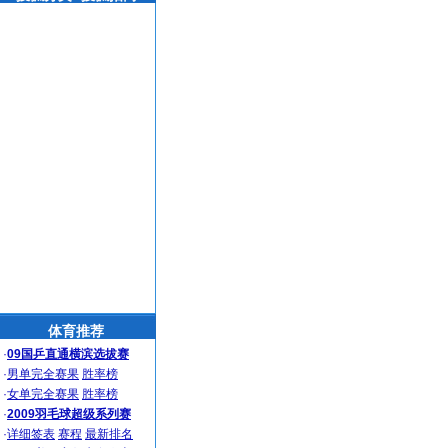
体育推荐
·
09国乒直通横滨选拔赛
·
男单完全赛果
胜率榜
·
女单完全赛果
胜率榜
·
2009羽毛球超级系列赛
·
详细签表
赛程
最新排名