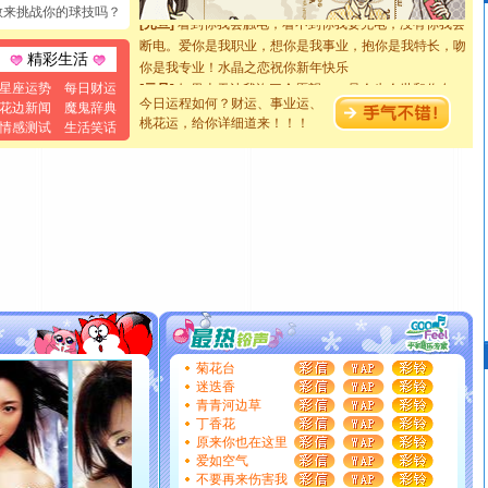
[元旦]
看到你我会触电；看不到你我要充电；没有你我会
敢来挑战你的球技吗？
断电。爱你是我职业，想你是我事业，抱你是我特长，吻
你是我专业！水晶之恋祝你新年快乐
精彩生活
[元旦]
如果上天让我许三个愿望，一是今生今世和你在一
星座运势
每日财运
起；二是再生再世和你在一起；三是三生三世和你不再分
今日运程如何？财运、事业运、
花边新闻
魔鬼辞典
离。水晶之恋祝你新年快乐
桃花运，给你详细道来！！！
情感测试
生活笑话
[元旦]
当我狠下心扭头离去那一刻，你在我身后无助地哭
泣，这痛楚让我明白我多么爱你。我转身抱住你：这猪不
卖了。水晶之恋祝你新年快乐。
[春节]
风柔雨润好月圆，半岛铁盒伴身边，每日尽显开心
颜！冬去春来似水如烟，劳碌人生需尽欢！听一曲轻歌，
道一声平安！新年吉祥万事如愿
[春节]
传说薰衣草有四片叶子：第一片叶子是信仰，第二
片叶子是希望，第三片叶子是爱情，第四片叶子是幸运。
送你一棵薰衣草，愿你新年快乐！
[圣诞节]
圣诞节到了，想想没什么送给你的，又不打算给
你太多，只有给你五千万：千万快乐！千万要健康！千万
菊花台
要平安！千万要知足！千万不要忘记我！
迷迭香
[圣诞节]
不只这样的日子才会想起你,而是这样的日子才
青青河边草
丁香花
能正大光明地骚扰你,告诉你,圣诞要快乐!新年要快乐!天天
原来你也在这里
都要快乐噢!
爱如空气
[圣诞节]
奉上一颗祝福的心,在这个特别的日子里,愿幸福,
不要再来伤害我