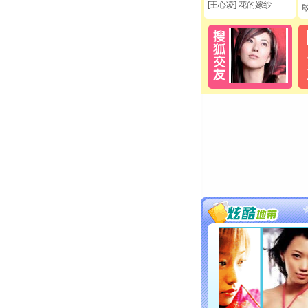
[王心凌] 花的嫁纱