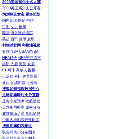
·
2009美国高尔夫名人赛
·
2009英国高尔夫公开赛
·
为刘翔选女友
更多策划
·
国内足球
国足
中超
·
中甲
女足
国奥
·
欧冠
海外球员追踪
·
英超
西甲
德甲
意甲
·
利物浦官网
利物浦视频
·
篮球
NBA
CBA
WNBA
·
NBA转会
NBA交易流言
·
姚明
大超
男篮
女篮
·
F1
网球
高尔夫
围棋
·
王治郅
科比
体育彩票
·
奥运
足球彩票
丁俊晖
·
搜狐足彩指数数据中心
·
足球彩票即时比分直播
·
足彩专家预测
欧赔澳盘
·
足彩相同赔率
赔率分歧
·
北京单场足彩
竞彩足球
·
中国各地彩票开奖时间
·
搜狐彩票图表频道
·
双色球大小分布图表
·
双色球红蓝综合图表