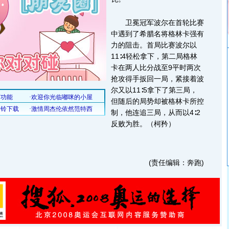
卫冕冠军波尔在首轮比赛
中遇到了希腊名将格林卡强有
力的阻击。首局比赛波尔以
11∶4轻松拿下，第二局格林
卡在两人比分战至9平时两次
抢攻得手扳回一局，紧接着波
尔又以11∶5拿下了第三局，
但随后的局势却被格林卡所控
制，他连追三局，从而以4∶2
反败为胜。（柯矜）
(责任编辑：奔跑)