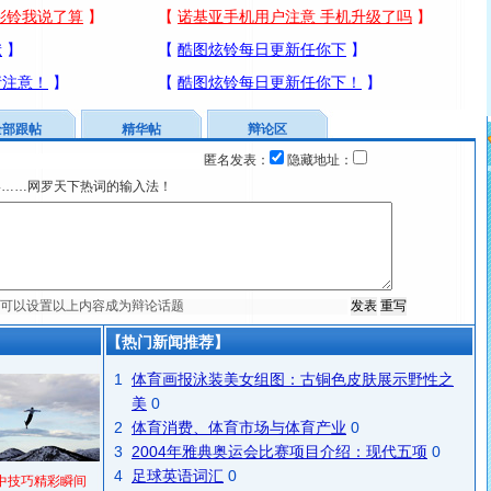
全部跟帖
精华帖
辩论区
匿名发表：
隐藏地址：
宴……网罗天下热词的输入法！
【热门新闻推荐】
1
体育画报泳装美女组图：古铜色皮肤展示野性之
美
0
2
体育消费、体育市场与体育产业
0
3
2004年雅典奥运会比赛项目介绍：现代五项
0
4
足球英语词汇
0
中技巧精彩瞬间