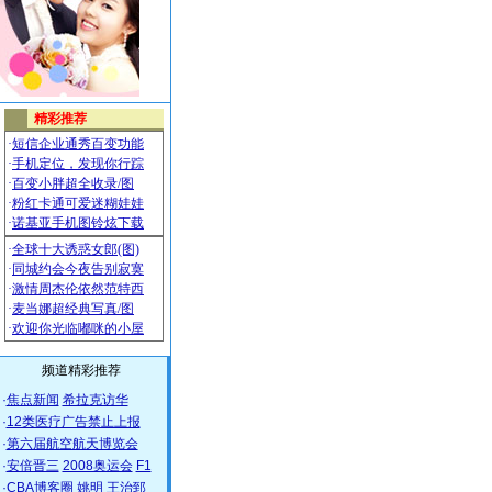
频道精彩推荐
·
焦点新闻
希拉克访华
·
12类医疗广告禁止上报
·
第六届航空航天博览会
·
安倍晋三
2008奥运会
F1
·
CBA博客圈
姚明
王治郅