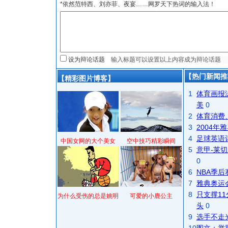
*依然范特西、刘亦菲、夜宴……网罗天下热词的输入法！
设为辩论话题
【热门新闻推
【精彩图片博客】
1
体育画报
美
0
2
体育消费
3
2004
4
足球英语
中国女网的大个美女
空中技巧精彩瞬间
5
意甲-莱切
0
6
NBA季
7
雅典奥运
8
只支撑1
为什么受伤的总是姚明
可爱的小鹿公主
头
0
9
选手不走