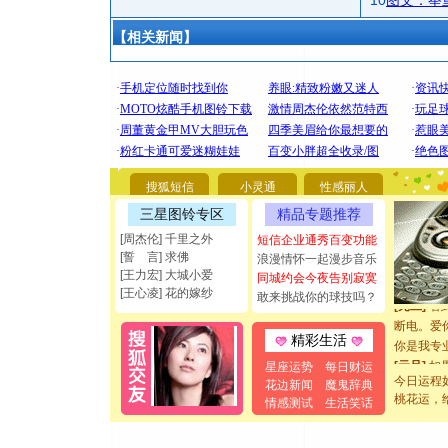
10
图文：举
【相关新闻】
[圣诞节]
你太多，
要平安！
搜狐短信
小灵通
性感丽人
[圣诞节]
三星图铃专区
精品专题推荐
能正大光明
都要快乐噢
[周杰伦] 千里之外
短信企业通秀百变功能
[誓 言] 求佛
[圣诞节]
浪漫情怀一起漫步音乐
[王力宏] 大城小爱
同城约会今夜告别寂寞
如意,快乐
[王心凌] 花的嫁纱
敢来挑战你的球技吗？
[元旦]
看
断电。爱
你是我专
精彩生活
[元旦]
如
星座运势
每日财运
起；二是
今日运程
花边新闻
魔鬼辞典
离。水晶
桃花运，
情感测试
生活笑话
[元旦]
当
泣，这痛