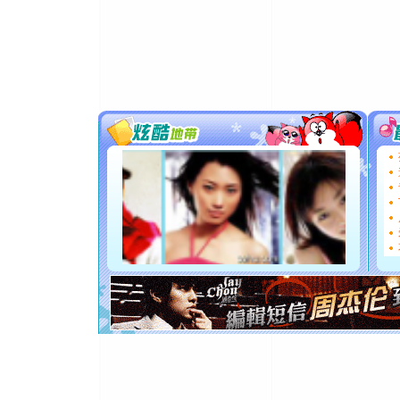
卖了。水
[春节]
风
颜！冬去
道一声平
[春节]
传
片叶子是
送你一棵
[圣诞节]
你太多，
要平安！
[圣诞节]
能正大光明
都要快乐噢
[圣诞节]
如意,快乐
[元旦]
看
断电。爱
你是我专
[元旦]
如
起；二是
离。水晶
[元旦]
当