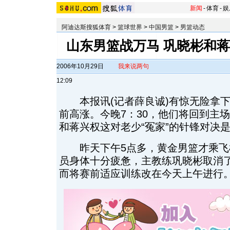
新闻
-
体育
-
娱
阿迪达斯搜狐体育
>
篮球世界
>
中国男篮
>
男篮动态
山东男篮战万马 巩晓彬和
2006年10月29日
我来说两句
12:09
本报讯(记者薛良诚)有惊无险拿下
前高涨。今晚7：30，他们将回到主
和蒋兴权这对老少“冤家”的针锋对决
昨天下午5点多，黄金男篮才乘飞
员身体十分疲惫，主教练巩晓彬取消
而将赛前适应训练改在今天上午进行