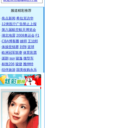
频道精彩推荐
·
焦点新闻
希拉克访华
·
12类医疗广告禁止上报
·
第六届航空航天博览会
·
湖北地震
2008奥运会
F1
·
CBA博客圈
姚明
王治郅
·
体操世锦赛
刘翔
篮球
·
欧洲冠军联赛
体育彩票
·
派朗
suv
骏逸
微型车
·
标致206
骏捷
雅绅特
·
结伴旅游
国美收购永乐