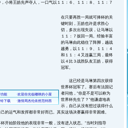
小将王皓先声夺人，一口气以１１：６、１１：８、１１：７
在只要再胜一局就可捧杯的关
键时刻，王皓也许是求胜心
切，多次出现失误，让马琳以
１１：７扳回一局。经验丰富
的马琳由此稳住了阵脚，越战
越勇，以１１：９、１１：４
和１１：４又连赢三局，最终
以４比３战胜队友王皓，获得
冠军。
这已经是马琳第四次获得
世界杯冠军了。赛后有法国记
者问他，“你是不是可以称为
世界杯先生了？”他谦虚地表
示，自己从没有想过该得什么
自己的运气和发挥都非常好而已。其实这场决赛赢得非常困难。
开始阶段他的表现非常一般，没有进入状态。“当时刘指导