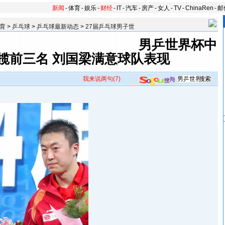
新闻
-
体育
-
娱乐
-
财经
-
IT
-
汽车
-
房产
-
女人
-
TV
-
ChinaRen
-
邮
育
>
乒乓球
>
乒乓球最新动态
>
27届乒乓球男子世
男乒世界杯中
揽前三名 刘国梁满意球队表现
我来说两句
(7)