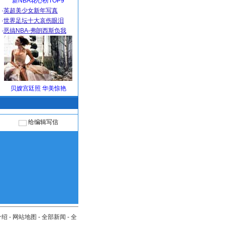
新NBA花心榜TOP9
·
英超美少女新年写真
·
世界足坛十大哀伤眼泪
·
恶搞NBA-弗朗西斯负我
贝嫂宫廷照 华美惊艳
给编辑写信
介绍
-
网站地图
-
全部新闻
-
全