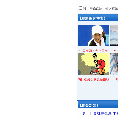
设为辩论话题
【精彩图片博客】
中国女网的大个美女
空
为什么受伤的总是姚明
【相关新闻】
·
男乒世界杯赛落幕 中