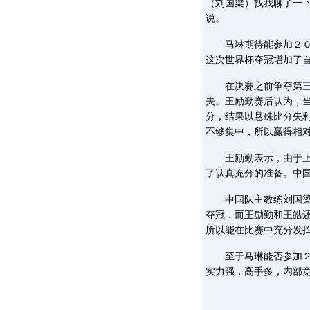
（刘国梁）找我聊了一
说。
马琳期待能参加２００
这次世界杯夺冠增加了
在决赛之前争夺第三名
夫。王励勤赛后认为，
分，结果以悬殊比分失
不够集中，所以赢得相
王励勤表示，由于上届
了认真充分的准备。中
中国队主教练刘国梁对
夺冠，而王励勤和王皓
所以能在比赛中充分发
至于马琳能否参加２０
实力强，高手多，内部