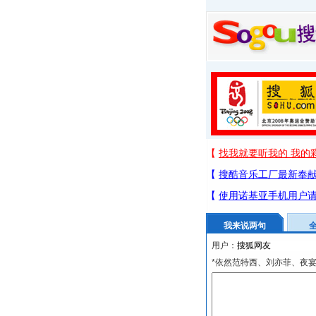
我来说两句
用户：
*依然范特西、刘亦菲、夜