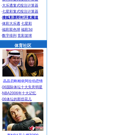
·
大乐透复式投注计算器
·
七星彩复式投注计算器
·
搜狐彩票即时开奖频道
·
体彩大乐透
七星彩
·
福彩双色球
福彩3d
·
数字排列
竞彩篮球
体育社区
晶晶启刚相依阿拉伯恋情
·
06国际体坛十大失意明星
·
NBA2006年十大记忆
·
06体坛的那些花儿