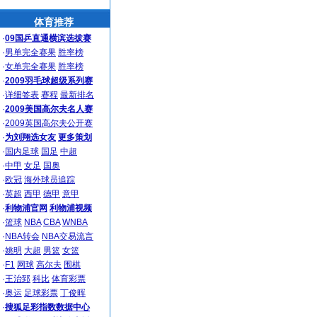
体育推荐
·
09国乒直通横滨选拔赛
·
男单完全赛果
胜率榜
·
女单完全赛果
胜率榜
·
2009羽毛球超级系列赛
·
详细签表
赛程
最新排名
·
2009美国高尔夫名人赛
·
2009英国高尔夫公开赛
·
为刘翔选女友
更多策划
·
国内足球
国足
中超
·
中甲
女足
国奥
·
欧冠
海外球员追踪
·
英超
西甲
德甲
意甲
·
利物浦官网
利物浦视频
·
篮球
NBA
CBA
WNBA
·
NBA转会
NBA交易流言
·
姚明
大超
男篮
女篮
·
F1
网球
高尔夫
围棋
·
王治郅
科比
体育彩票
·
奥运
足球彩票
丁俊晖
·
搜狐足彩指数数据中心