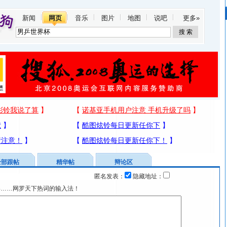
新闻
网页
音乐
图片
地图
说吧
更多»
全部跟帖
精华帖
辩论区
匿名发表：
隐藏地址：
宴……网罗天下热词的输入法！