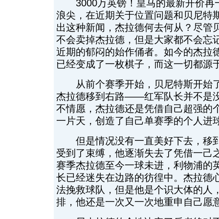
3000万英镑！皇马的最新开价再
浪尖，在近期关于位置问题和贝尼特
出这种新闻，杰拉德何去何从？尽管
不会卖掉杰拉德，但是大家都不会忘
近期的郁闷的始作俑者。如今的杰拉
已经变成了一枚棋子，而这一切都源于
从前个赛季开始，贝尼特斯开始了
杰拉德移到右路——红军队长并不是
不情愿，杰拉德还是凭借自己超强的
一片天，创造了自己单赛季的个人进
但是情况没有一直美好下去，移到
受到了束缚，他逐渐失去了凭借一己
赛季杰拉德至今一球未进，利物浦的
长已经迷失在边路的彷徨中。杰拉德
法挽救球队，但是他是个识大体的人
排，他还是一次又一次地重申自己愿