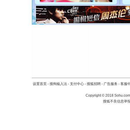
[圣诞节]
如意,快乐
[元旦]
看
断电。爱
你是我专
[元旦]
如
起；二是
离。水晶
[元旦]
当
泣，这痛
卖了。水
[春节]
风
颜！冬去
道一声平
[春节]
传
设置首页
-
搜狗输入法
-
支付中心
-
搜狐招聘
-
广告服务
-
客服
片叶子是
送你一棵
Copyright
©
2018 Sohu.com 
搜狐不良信息举