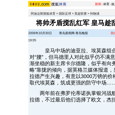
新闻
-
体育
-
娱
阿迪达斯搜狐体育
>
国际足球
>
英超联赛
>
利物浦
将帅矛盾搅乱红军 皇马趁乱
2006年10月30日
青岛新闻网-青岛晚报
我
19:05
皇马中场的迪亚拉、埃莫森组合
对“腰”，但马德里人对此似乎仍不满
渐坐稳的新主席卡尔德隆，似乎有向弗
略”靠拢的倾向，据英格兰媒体报道，
拉德产生兴趣，有意以3000万镑的
取代埃莫森，筑成更强的防守中场…
两年前在弗罗伦蒂诺执掌银河战舰
拉德，不过最后他们选择了欧文，杰