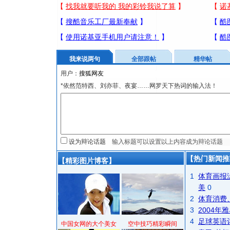
我来说两句
全部跟帖
精华帖
用户：
*依然范特西、刘亦菲、夜宴……网罗天下热词的输入法！
设为辩论话题
【热门新闻推
【精彩图片博客】
1
体育画报
美
0
2
体育消费
3
2004
4
足球英语
中国女网的大个美女
空中技巧精彩瞬间