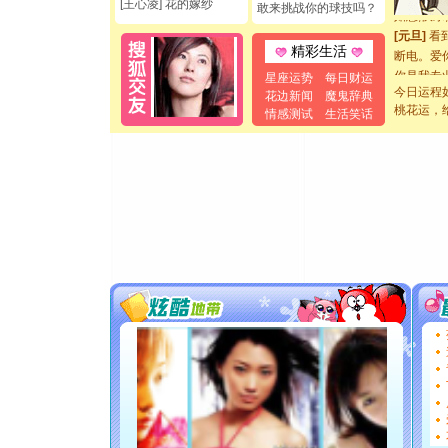
[王心凌] 花的嫁纱
敢来挑战你的球技吗？
如意,快乐
[元旦]
看
断电。爱
精彩生活
你是我专
星座运势
每日财运
[元旦]
如
今日运程
花边新闻
魔鬼辞典
起；二是
桃花运，
情感测试
生活笑话
离。水晶
[元旦]
当
泣，这痛
卖了。水
[春节]
风
颜！冬去
道一声平
[春节]
传
片叶子是
送你一棵
[圣诞节]
你太多，
要平安！
[圣诞节]
能正大光明
都要快乐噢