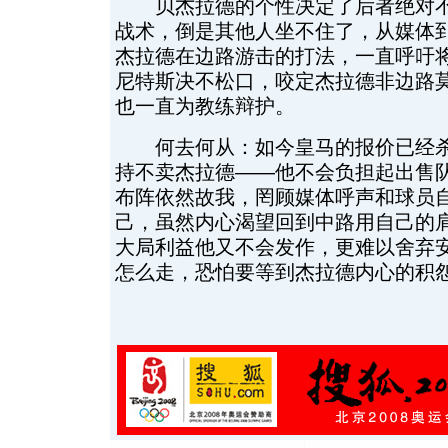
贝杰拉德的个性决定了后者绝对不
战术，倒是其他人坐不住了，从媒体
杰拉德在边路游击的打法，一直呼吁
尼特斯决不松口，咬定杰拉德非边路
也一直为教练辩护。
何去何从：如今皇马的报价已经杀
持不卖杰拉德——他不会负担起出售
布阵依然故我，罔顾媒体呼声和球员
己，虽然内心渴望回到中路用自己的
大局利益他又不会发作，更难以舍弃
怎么走，恐怕要等到杰拉德内心的积