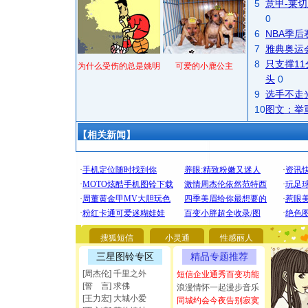
5
意甲-莱切
0
6
NBA季
7
雅典奥运
8
只支撑1
为什么受伤的总是姚明
可爱的小鹿公主
头
0
9
选手不走
10
图文：举
【相关新闻】
[圣诞节]
你太多，
搜狐短信
小灵通
性感丽人
要平安！
三星图铃专区
精品专题推荐
[圣诞节]
能正大光明
[周杰伦] 千里之外
短信企业通秀百变功能
[誓 言] 求佛
都要快乐噢
浪漫情怀一起漫步音乐
[王力宏] 大城小爱
[圣诞节]
同城约会今夜告别寂寞