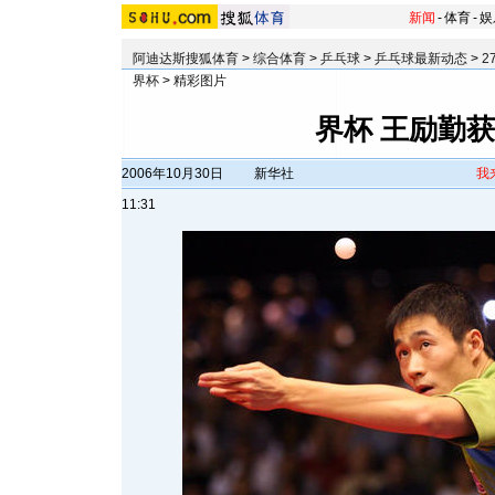
新闻
-
体育
-
娱
阿迪达斯搜狐体育
>
综合体育
>
乒乓球
>
乒乓球最新动态
>
2
界杯
>
精彩图片
界杯 王励勤
2006年10月30日
新华社
我
11:31