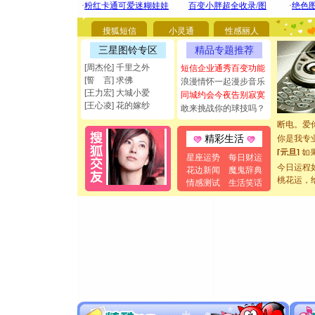
你太多，
要平安！
搜狐短信
小灵通
性感丽人
[圣诞节]
能正大光明
三星图铃专区
精品专题推荐
都要快乐噢
[周杰伦] 千里之外
短信企业通秀百变功能
[圣诞节]
[誓 言] 求佛
浪漫情怀一起漫步音乐
如意,快乐
[王力宏] 大城小爱
同城约会今夜告别寂寞
[元旦]
看
[王心凌] 花的嫁纱
敢来挑战你的球技吗？
断电。爱
你是我专
精彩生活
[元旦]
如
星座运势
每日财运
起；二是
今日运程
花边新闻
魔鬼辞典
离。水晶
桃花运，
情感测试
生活笑话
[元旦]
当
泣，这痛
卖了。水
[春节]
风
颜！冬去
道一声平
[春节]
传
片叶子是
送你一棵