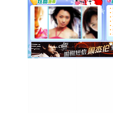
[圣诞节]
你太多，
要平安！
[圣诞节]
能正大光明
都要快乐噢
[圣诞节]
如意,快乐
[元旦]
看
断电。爱
你是我专
[元旦]
如
起；二是
离。水晶
[元旦]
当
泣，这痛
卖了。水
[春节]
风
颜！冬去
道一声平
[春节]
传
片叶子是
送你一棵