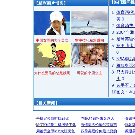
【热门新闻推
【精彩图片博客】
1
体育画报
美
0
2
体育消费
3
2004
4
足球英语
中国女网的大个美女
空中技巧精彩瞬间
5
意甲-莱切
0
6
NBA季
7
雅典奥运
8
只支撑1
为什么受伤的总是姚明
可爱的小鹿公主
头
0
9
选手不走
10
图文：举
【相关新闻】
[圣诞节]