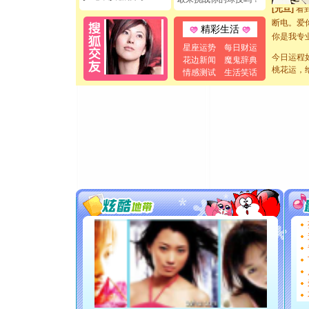
[元旦]
看
断电。爱
精彩生活
你是我专
[元旦]
如
星座运势
每日财运
今日运程
起；二是
花边新闻
魔鬼辞典
桃花运，
情感测试
生活笑话
离。水晶
[元旦]
当
泣，这痛
卖了。水
[春节]
风
颜！冬去
道一声平
[春节]
传
片叶子是
送你一棵
[圣诞节]
你太多，
要平安！
[圣诞节]
能正大光明
都要快乐噢
[圣诞节]
如意,快乐