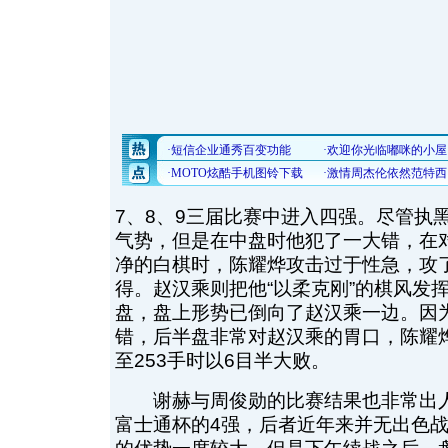
7、8、9三届比赛中进入四强。尽管执
气势，但是在中盘时他犯了一大错，在
净的白棋时，陈耀烨攻击过于性急，攻
得。赵汉乘则把他“以柔克刚”的棋风发
盘，盘上形势已倒向了赵汉乘一边。因
错，后半盘非常对赵汉乘的胃口，陈耀
至253手时以6目半大败。
谢赫与周俊勋的比赛结果也非常出人意
富士通杯的4强，后者近年来并无出色