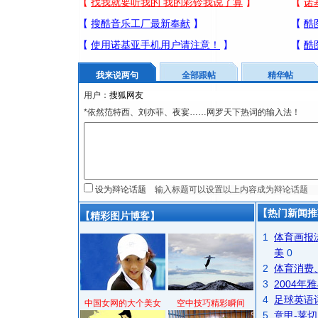
我来说两句
全部跟帖
精华帖
用户：
*依然范特西、刘亦菲、夜宴……网罗天下热词的输入法！
设为辩论话题
【热门新闻推
【精彩图片博客】
1
体育画报
美
0
2
体育消费
3
2004
4
足球英语
中国女网的大个美女
空中技巧精彩瞬间
5
意甲-莱切