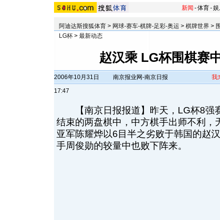
新闻
-
体育
-
娱
阿迪达斯搜狐体育
>
网球-赛车-棋牌-足彩-奥运
>
棋牌世界
>
LG杯
>
最新动态
赵汉乘 LG杯围棋赛
2006年10月31日
南京报业网-南京日报
我
17:47
【南京日报报道】昨天，LG杯8强
结束的两盘棋中，中方棋手出师不利，
亚军陈耀烨以6目半之劣败于韩国的赵
手周俊勋的较量中也败下阵来。