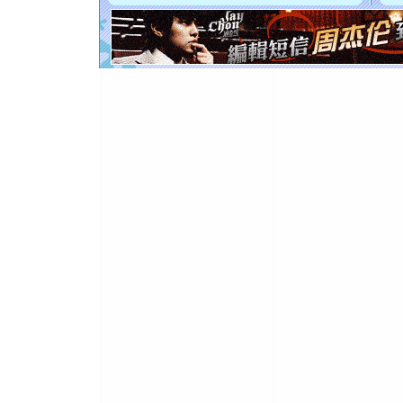
[元旦]
看
断电。爱
你是我专
[元旦]
如
起；二是
离。水晶
[元旦]
当
泣，这痛
卖了。水
[春节]
风
颜！冬去
道一声平
[春节]
传
片叶子是
送你一棵