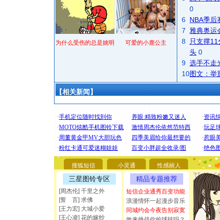
0
6
NBA季
7
雅典奥运
8
只支撑1
为什么受伤的总是姚明
可爱的小鹿公主
头
0
9
选手不走
10
图文：举
【相关新闻】
[圣诞节]
你太多，
要平安！
搜狐短信
小灵通
性感丽人
[圣诞节]
三星图铃专区
精品专题推荐
能正大光明
[周杰伦] 千里之外
短信企业通秀百变功能
都要快乐噢
[誓 言] 求佛
浪漫情怀一起漫步音乐
[圣诞节]
[王力宏] 大城小爱
同城约会今夜告别寂寞
如意,快乐
[王心凌] 花的嫁纱
敢来挑战你的球技吗？