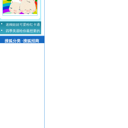
迷糊娃娃可爱粉红卡通
四季美眉给你最想要的
搜狐分类 ·搜狐招商