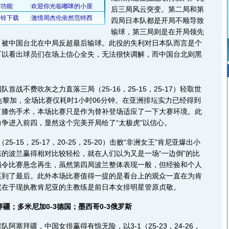
后三局风云突变。第二局和第
四局日本队都是开局不顺导致
输球，第三局则是在开局领先
，被中国台北在中局反超最后输球。此役的失利对日本队而言是个
可以看出球员们在场上信心全失，无法很快调解，而中国台北则黑
不费吹灰之力直落三局（25-16，25-15，25-17）轻取世
达黎加，全场比赛仅耗时1小时06分钟。在亚洲排坛实力已经得到
了膝伤手术，本场比赛只是作为替补登场适应了一下大赛环境。此
争进入前四，显然这个完美开局给了“太极虎”以信心。
-15，25-17，20-25，25-20）击败“非洲女王”肯尼亚爆出小
的波兰赢得相对比较轻松，就在人们以为又是一场“一边倒”的比
局令比赛悬念再生，虽然第四局波兰整体表现一般，但经验和个人
笑到了最后。此外本场比赛值得一提的是看台上的观众一直在为肯
就在于现执教肯尼亚的主教练是前日本女排明星管原贞敬。
拜疆；多米尼加0-3德国；墨西哥0-3俄罗斯
塞拜疆，中国女排赢得有惊无险，以3-1（25-23，24-26，