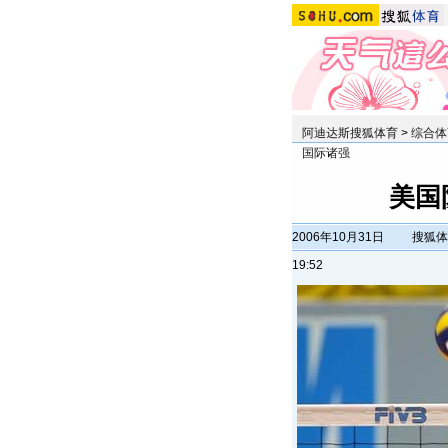
阿迪达斯搜狐体育
>
综合体
国际诸强
美国
2006年10月31日
搜狐体
19:52