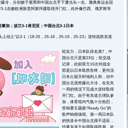
被爆冷，分别败于塞黑和中国台北手下遭当头一击。雅典奥运会冠
3-1击败欧洲新贵阿塞拜疆取得开门红，此外像巴西、俄罗斯等
。
达黎加；波兰3-1肯尼亚；中国台北3-1日本
”以3-1（18-25，25-18，25-19，25-23）逆转战胜东道
轮实力，日本队排名第7，中
国台北只是第23位；轮交战
记录，此前双方15次对战全
部是以日本取胜告终，更何况
日本占据天时地利人和，但中
国台北居然爆出大冷，在先失
一局的情况下完成大逆转取得
开门红。由于有东道主球队参
加，体育馆内气氛十分热烈，
世锦赛主题曲“Ready Go”的
歌声响彻场馆。第一局日本队
的快攻令中国台北很不适应，
结果东道主如愿取得胜局。此