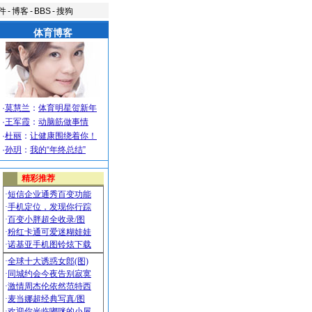
件
-
博客
-
BBS
-
搜狗
体育博客
·
莫慧兰
：
体育明星贺新年
·
王军霞
：
动脑筋做事情
·
杜丽
：
让健康围绕着你！
·
孙玥
：
我的“年终总结”