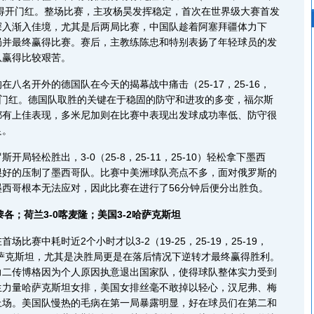
胜出取得开门红。整场比赛，主攻杨昊发挥稳定，首次在世界级大赛首发
深入渐入佳境，尤其是后两局比赛，中国队趁着阿塞拜疆体力下
局并最终赢得比赛。赛后，主教练陈忠和特别表扬了年轻球员的发
队赢得比较艰苦。
名开外的德国队在今天的揭幕战中痛击（25-17，25-16，
得开门红。德国队取胜的关键在于稳固的防守和进攻的多变，福尔斯
都有上佳表现，多米尼加则在比赛中表现出发球成功率低、防守很
足。
轻松胜出，3-0（25-8，25-11，25-10）轻松拿下墨西
很好的压制了墨西哥队。比赛中美洲球队亮点不多，面对俄罗斯的
西哥根本无法应对，因此比赛在进行了56分钟后便分出胜负。
黎各；荷兰3-0喀麦隆；美国3-2哈萨克斯坦
赛中耗时近2个小时才以3-2（19-25，25-19，25-19，
险胜哈萨克斯坦，尤其是决胜局更是在落后情况下逆转才最终赢得胜利。
力二传博格因为个人原因执意退出国家队，使得球队整体实力受到
生力量哈萨克斯坦女排，美国女排丝毫不敢掉以轻心，汉尼弗、梅
上场。美国队慢热的毛病在第一局暴露明显，好在球员们在第二和