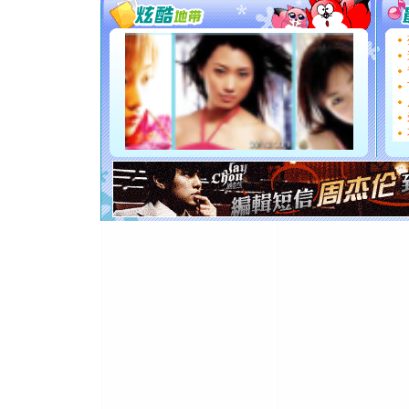
送你一棵
[圣诞节]
你太多，
要平安！
[圣诞节]
能正大光明
都要快乐噢
[圣诞节]
如意,快乐
[元旦]
看
断电。爱
你是我专
[元旦]
如
起；二是
离。水晶
[元旦]
当
泣，这痛
卖了。水
[春节]
风
颜！冬去
道一声平
[春节]
传
片叶子是