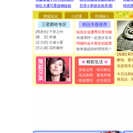
[圣诞节]
你太多，
要平安！
搜狐短信
小灵通
性感丽人
[圣诞节]
三星图铃专区
精品专题推荐
能正大光明
[周杰伦] 千里之外
短信企业通秀百变功能
都要快乐噢
[誓 言] 求佛
浪漫情怀一起漫步音乐
[圣诞节]
[王力宏] 大城小爱
同城约会今夜告别寂寞
如意,快乐
[王心凌] 花的嫁纱
敢来挑战你的球技吗？
[元旦]
看
断电。爱
精彩生活
你是我专
[元旦]
如
星座运势
每日财运
今日运程
花边新闻
魔鬼辞典
起；二是
桃花运，
情感测试
生活笑话
离。水晶
[元旦]
当
泣，这痛
卖了。水
[春节]
风
颜！冬去
道一声平
[春节]
传
片叶子是