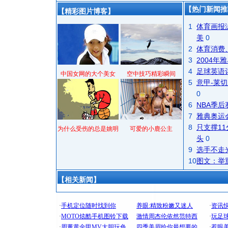
【热门新闻推
【精彩图片博客】
1
体育画报
美
0
2
体育消费
3
2004
4
足球英语
中国女网的大个美女
空中技巧精彩瞬间
5
意甲-莱切
0
6
NBA季
7
雅典奥运
8
只支撑1
为什么受伤的总是姚明
可爱的小鹿公主
头
0
9
选手不走
10
图文：举
【相关新闻】