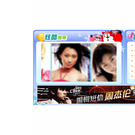
[春节]
风
颜！冬去
道一声平
[春节]
传
片叶子是
送你一棵
[圣诞节]
你太多，
要平安！
[圣诞节]
能正大光明
都要快乐噢
[圣诞节]
如意,快乐
[元旦]
看
断电。爱
你是我专
[元旦]
如
起；二是
离。水晶
[元旦]
当
泣，这痛