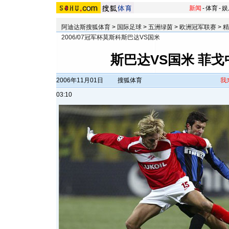
新闻
-
体育
-
娱
阿迪达斯搜狐体育
>
国际足球
>
五洲绿茵
>
欧洲冠军联赛
>
精
2006/07冠军杯莫斯科斯巴达VS国米
斯巴达VS国米 菲
2006年11月01日
搜狐体育
我
03:10