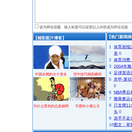
设为辩论话题
【热门新闻推
【精彩图片博客】
1
体育画报
美
0
2
体育消费
3
2004
4
足球英语
中国女网的大个美女
空中技巧精彩瞬间
5
意甲-莱切
0
6
NBA季
7
雅典奥运
8
只支撑1
为什么受伤的总是姚明
可爱的小鹿公主
头
0
9
选手不走
10
图文：举