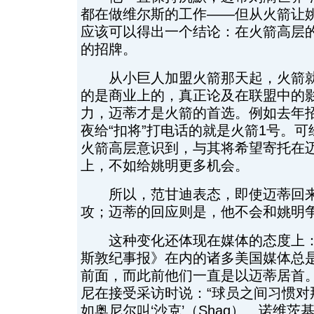
都在做维尔斯的工作——但从火箭让
应该可以得出一个结论：在火箭高层
的招牌。
从小巨人加盟火箭那天起，火箭就
的是商业上的，真正论及在联盟中的
力，迈蒂才是火箭的首选。例如去年
夜给“扣将”打电话的就是火箭1号。
火箭高层意识到，与其将希望寄托在
上，不如给姚明更多机会。
所以，范甘迪表态，即使迈蒂回来
攻；迈蒂的回应则是，他不会和姚明
这种变化还体现在媒体的态度上：
斯敦纪事报》在内的诸多美国媒体总
前面，而此前他们一直是以迈蒂居首
尼在接受采访时说：“球员之间习惯对
如奥尼尔叫‘沙克’（Shaq）、诺维茨基叫