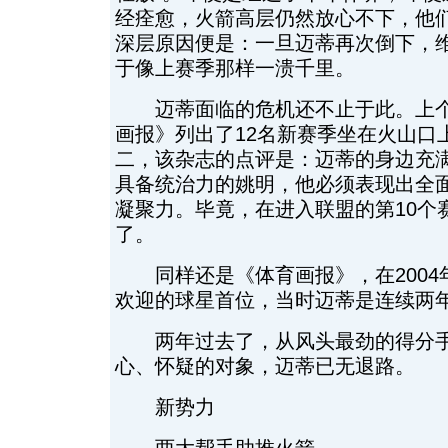
经痊愈，火箭高层仍然放心不下，他
深层原因便是：一旦迈蒂再次倒下，
于像上赛季那样一溃千里。
迈蒂面临的危机还不止于此。上个
画报》列出了12名新赛季坐在火山口上
二，该杂志的点评是：迈蒂的身边充
具备统治力的姚明，他必须表现出全
凝聚力。毕竟，在进入联盟的第10个
了。
同样还是《体育画报》，在2004
欢迎的球星首位，当时迈蒂是连续两
两年过去了，从风头最劲的得分手
心、怀疑的对象，迈蒂已无退路。
新势力