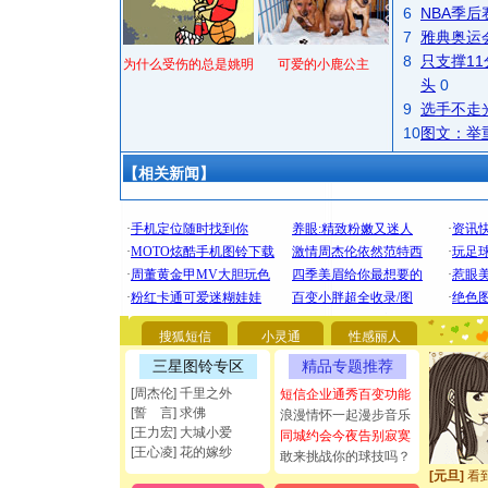
6
NBA季
7
雅典奥运
8
只支撑1
为什么受伤的总是姚明
可爱的小鹿公主
头
0
9
选手不走
10
图文：举
【相关新闻】
[圣诞节]
你太多，
要平安！
搜狐短信
小灵通
性感丽人
[圣诞节]
三星图铃专区
精品专题推荐
能正大光明
[周杰伦] 千里之外
短信企业通秀百变功能
都要快乐噢
[誓 言] 求佛
浪漫情怀一起漫步音乐
[圣诞节]
[王力宏] 大城小爱
同城约会今夜告别寂寞
如意,快乐
[王心凌] 花的嫁纱
敢来挑战你的球技吗？
[元旦]
看
断电。爱