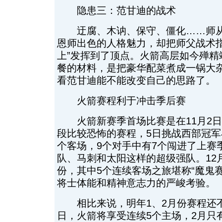
隐患三：范甘迪的战术
迂腐、木讷、保守、僵化……师从
恩师出色的人格魅力，却把师父战术指
上”发挥到了顶点。火箭高层如今殚精
餐的材料，是把豪华配菜煮成一锅大
看范甘迪能不能改变自己的思路了。
火箭赛程利于冲击季后赛
火箭新赛季首场比赛是在11月2日
段比较恐怖的赛程，5日挑战西部冠军
个客场，9个对手中有7个闯进了上赛
队、马刺和太阳这样的超级强队。12
份，其中5个连续客场之旅堪称“魔鬼
将士体能和精神意志力的严峻考验。
相比来说，明年1、2月份赛程还不错
日，火箭将享受连续5个主场，2月只