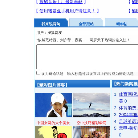
我来说两句
全部跟帖
精华帖
用户：
*依然范特西、刘亦菲、夜宴……网罗天下热词的输入法！
设为辩论话题
【热门新闻推
【精彩图片博客】
1
体育画报
美
0
2
体育消费
3
2004
4
足球英语
中国女网的大个美女
空中技巧精彩瞬间
5
意甲-莱切
0