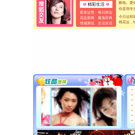
精彩生活
你是我专
[元旦]
如
星座运势
每日财运
起；二是
今日运程
花边新闻
魔鬼辞典
桃花运，
离。水晶
情感测试
生活笑话
[元旦]
当
泣，这痛
卖了。水
[春节]
风
颜！冬去
道一声平
[春节]
传
片叶子是
送你一棵
[圣诞节]
你太多，
要平安！
[圣诞节]
能正大光明
都要快乐噢
[圣诞节]
如意,快乐
[元旦]
看