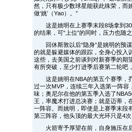
然，只有极少数球星能获此殊荣，而
做‘姚’（Yao）。”
这是姚明在上赛季末段8场拿到30+、
的结果，可“上位”的同时，压力也随
回休斯敦以后“隐身”是姚明的预谋
的就是躲避媒体的跟踪，全身心投入
这些，去美国之前谈到对新赛季的期望
有所突破，至少打进季后赛第二轮吧，
这是姚明在NBA的第五个赛季，乔
过一次MVP，连续三年入选第一阵容
味；奥尼尔在他的第五季入选了NBA
王，率魔术打进总决赛；就是迈蒂，
一阵容。而姚明，即使是上赛季末段
第三阵容，他头顶的最大光环只是4
火箭寄予厚望在前，自身施压在后