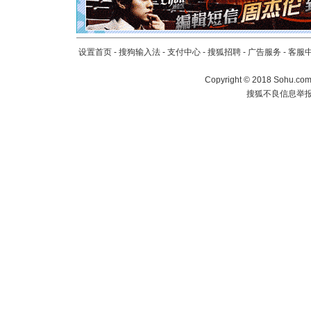
断电。爱
你是我专
[元旦]
如
起；二是
设置首页
-
搜狗输入法
-
支付中心
-
搜狐招聘
-
广告服务
-
客服
离。水晶
[元旦]
当
Copyright
©
2018 Sohu.com 
泣，这痛
搜狐不良信息举
卖了。水
[春节]
风
颜！冬去
道一声平
[春节]
传
片叶子是
送你一棵