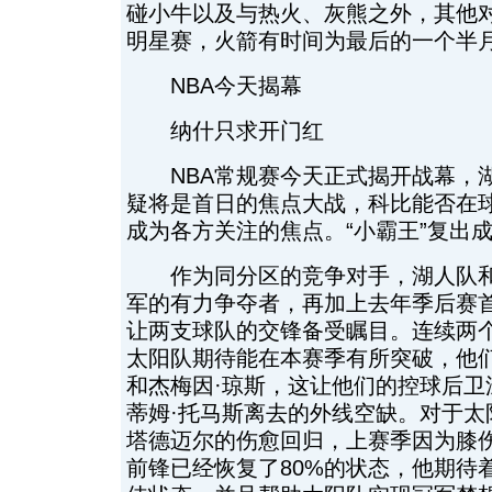
碰小牛以及与热火、灰熊之外，其他
明星赛，火箭有时间为最后的一个半
NBA今天揭幕
纳什只求开门红
NBA常规赛今天正式揭开战幕，湖
疑将是首日的焦点大战，科比能否在
成为各方关注的焦点。“小霸王”复出
作为同分区的竞争对手，湖人队和
军的有力争夺者，再加上去年季后赛
让两支球队的交锋备受瞩目。连续两
太阳队期待能在本赛季有所突破，他
和杰梅因·琼斯，这让他们的控球后卫
蒂姆·托马斯离去的外线空缺。对于太
塔德迈尔的伤愈回归，上赛季因为膝
前锋已经恢复了80%的状态，他期待