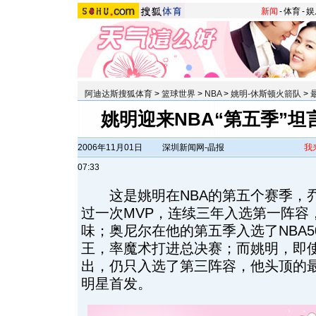
新闻
-
体育
-
娱
阿迪达斯搜狐体育
>
篮球世界
>
NBA
>
姚明-休斯顿火箭队
>
姚明迎来NBA“第五季”
2006年11月01日
深圳新闻网-晶报
我
07:33
这是姚明在NBA的第五个赛季，乔
过一次MVP，连续三年入选第一阵容
味；奥尼尔在他的第五季入选了NBA
王，率魔术打进总决赛；而姚明，即
出，仍只入选了第三阵容，他头顶的
明星首发。