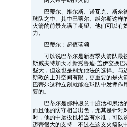
两大帮手助推火箭
巴蒂尔、维尔斯、诺瓦克、斯奈德
球队之中。其中巴蒂尔、维尔斯这样
火箭的前景充满了期望。他们可以有
力。
巴蒂尔：超值蓝领
可以说巴蒂尔是新赛季火箭队最被
斯威夫特加天才新秀鲁迪·盖伊交换巴
些大，但这也是别无他法的选择。与
斯敦的上升空间有限，更重要的是火
巴蒂尔这种立刻就能在球队中发挥作
要的。
巴蒂尔是那种愿意干脏活和累活的
而且他的防守相当出色，尤其是针对
时，他的中远投也相当有水准，可以
迈蒂很大的支持。不过在这支火箭队