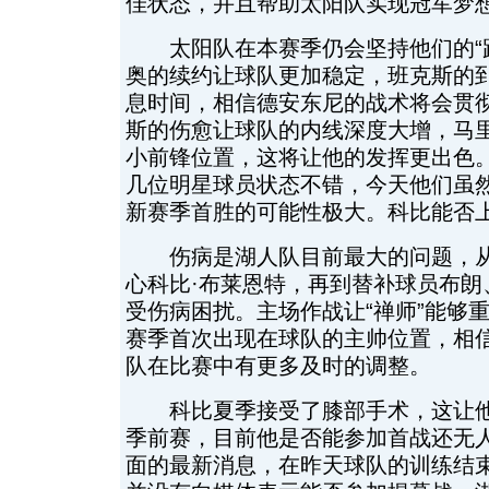
佳状态，并且帮助太阳队实现冠军梦
太阳队在本赛季仍会坚持他们的“跑
奥的续约让球队更加稳定，班克斯的
息时间，相信德安东尼的战术将会贯
斯的伤愈让球队的内线深度大增，马
小前锋位置，这将让他的发挥更出色
几位明星球员状态不错，今天他们虽
新赛季首胜的可能性极大。科比能否
伤病是湖人队目前最大的问题，从
心科比·布莱恩特，再到替补球员布朗
受伤病困扰。主场作战让“禅师”能够
赛季首次出现在球队的主帅位置，相
队在比赛中有更多及时的调整。
科比夏季接受了膝部手术，这让他
季前赛，目前他是否能参加首战还无
面的最新消息，在昨天球队的训练结