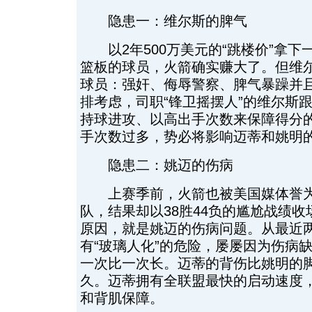
隐患一：维尔斯的脾气
以2年500万美元的“跳楼价”拿下一个
篮板的球员，火箭确实赚大了。但维
球员：强奸、侮辱警察、脾气暴躁并
排考虑，司职“锋卫摇摆人”的维尔斯
持球进攻、以高出手次数来保障得分
手次数过多，势必将影响迈蒂和姚明
隐患二：姚迈的伤病
上赛季前，火箭也被美国媒体誉为
队，结果却以38胜44负的尴尬战绩
原因，就是姚迈的伤病问题。从最近
有“玻璃人化”的危险，屡屡因为伤病
一次比一次长。迈蒂的背伤比姚明的
久。迈蒂拥有全联盟最快的启动速度
和背肌保障。