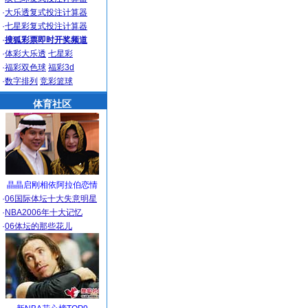
·
大乐透复式投注计算器
·
七星彩复式投注计算器
·
搜狐彩票即时开奖频道
·
体彩大乐透
七星彩
·
福彩双色球
福彩3d
·
数字排列
竞彩篮球
体育社区
晶晶启刚相依阿拉伯恋情
·
06国际体坛十大失意明星
·
NBA2006年十大记忆
·
06体坛的那些花儿