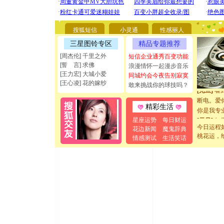
[圣诞节]
你太多，
要平安！
搜狐短信
小灵通
性感丽人
[圣诞节]
三星图铃专区
精品专题推荐
能正大光明
[周杰伦] 千里之外
短信企业通秀百变功能
都要快乐噢
[誓 言] 求佛
浪漫情怀一起漫步音乐
[圣诞节]
[王力宏] 大城小爱
同城约会今夜告别寂寞
如意,快乐
[王心凌] 花的嫁纱
敢来挑战你的球技吗？
[元旦]
看
断电。爱
精彩生活
你是我专
[元旦]
如
星座运势
每日财运
起；二是
今日运程
花边新闻
魔鬼辞典
桃花运，
离。水晶
情感测试
生活笑话
[元旦]
当
泣，这痛
卖了。水
[春节]
风
颜！冬去
道一声平
[春节]
传
片叶子是