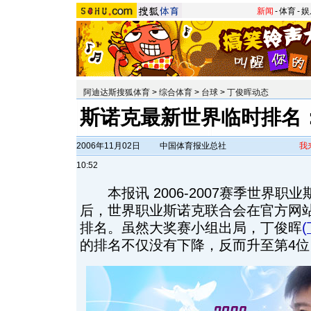
新闻
-
体育
-
娱
阿迪达斯搜狐体育
>
综合体育
>
台球
>
丁俊晖动态
斯诺克最新世界临时排名
2006年11月02日
中国体育报业总社
我
10:52
本报讯 2006-2007赛季世界职
后，世界职业斯诺克联合会在官方网
排名。虽然大奖赛小组出局，丁俊晖
(
的排名不仅没有下降，反而升至第4位