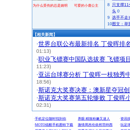
8
只支撑1
为什么受伤的总是姚明
可爱的小鹿公主
头
0
9
选手不走
10
图文：举
【相关新闻】
·
世界台联公布最新排名 丁俊晖排
01:13)
·
职业飞镖赛中国队选拔赛 飞镖项
11:23)
·
亚运台球赛分析 丁俊晖一枝独秀
18:56)
·
斯诺克大奖赛决赛：澳新星夺冠创
·
斯诺克大奖赛第五轮惨败 丁俊晖
02:31)