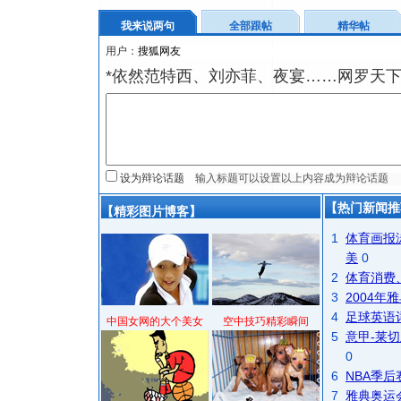
我来说两句
全部跟帖
精华帖
用户：
*依然范特西、刘亦菲、夜宴……网罗天
设为辩论话题
【热门新闻推
【精彩图片博客】
1
体育画报
美
0
2
体育消费
3
2004
4
足球英语
中国女网的大个美女
空中技巧精彩瞬间
5
意甲-莱切
0
6
NBA季
7
雅典奥运