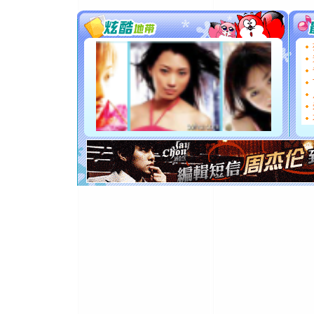
送你一棵
[圣诞节]
你太多，
要平安！
[圣诞节]
能正大光明
都要快乐噢
[圣诞节]
如意,快乐
[元旦]
看
断电。爱
你是我专
[元旦]
如
起；二是
离。水晶
[元旦]
当
泣，这痛
卖了。水
[春节]
风
颜！冬去
道一声平
[春节]
传
片叶子是