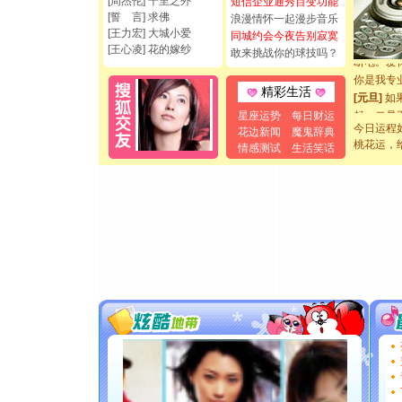
[周杰伦] 千里之外
[圣诞节]
短信企业通秀百变功能
[誓 言] 求佛
浪漫情怀一起漫步音乐
如意,快乐
[王力宏] 大城小爱
同城约会今夜告别寂寞
[元旦]
看
[王心凌] 花的嫁纱
敢来挑战你的球技吗？
断电。爱
你是我专
精彩生活
[元旦]
如
起；二是
星座运势
每日财运
离。水晶
今日运程
花边新闻
魔鬼辞典
[元旦]
桃花运，
当
情感测试
生活笑话
泣，这痛
卖了。水
[春节]
风
颜！冬去
道一声平
[春节]
传
片叶子是
送你一棵
[圣诞节]
你太多，
要平安！
[圣诞节]
能正大光明
都要快乐噢