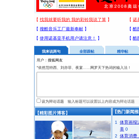
我来说两句
全部跟帖
精华帖
用户：
*依然范特西、刘亦菲、夜宴……网罗天下热词的输入法！
设为辩论话题
【热门新闻推
【精彩图片博客】
1
体育画报
美
0
2
体育消费