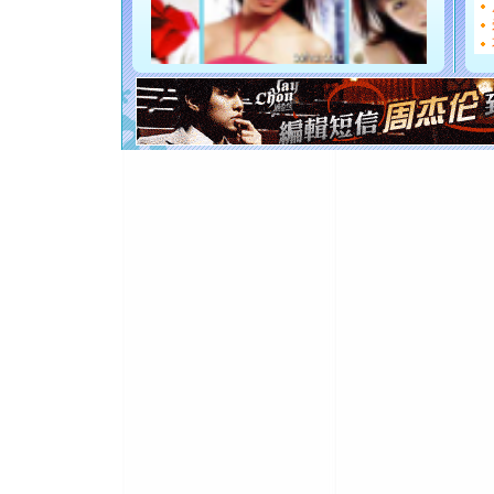
[圣诞节]
如意,快乐
[元旦]
看
断电。爱
你是我专
[元旦]
如
起；二是
离。水晶
[元旦]
当
泣，这痛
卖了。水
[春节]
风
颜！冬去
道一声平
[春节]
传
片叶子是
送你一棵