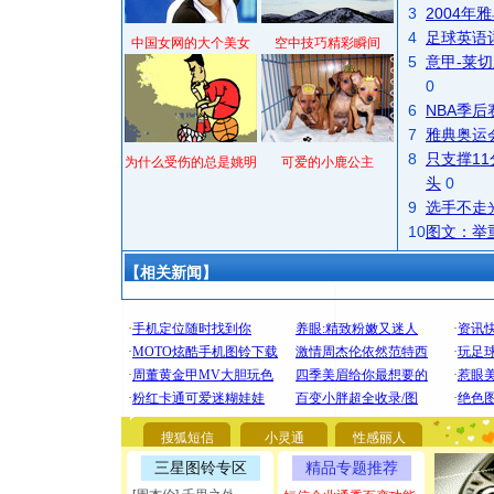
3
2004
4
足球英语
中国女网的大个美女
空中技巧精彩瞬间
5
意甲-莱切
0
6
NBA季
7
雅典奥运
8
只支撑1
为什么受伤的总是姚明
可爱的小鹿公主
头
0
9
选手不走
10
图文：举
【相关新闻】
[圣诞节]
你太多，
要平安！
[圣诞节]
搜狐短信
小灵通
性感丽人
能正大光明
三星图铃专区
精品专题推荐
都要快乐噢