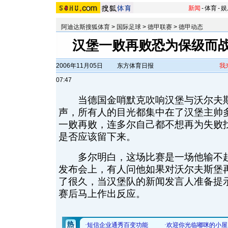
新闻
-
体育
-
娱
阿迪达斯搜狐体育
>
国际足球
>
德甲联赛
>
德甲动态
汉堡一败再败恐为保级而战
2006年11月05日
东方体育日报
我
07:47
当德国金哨默克吹响汉堡与沃尔夫斯
声，所有人的目光都集中在了汉堡主帅多
一败再败，连多尔自己都不想再为失败
是否应该留下来。
多尔明白，这场比赛是一场他输不起
发布会上，有人问他如果对沃尔夫斯堡
了很久，当汉堡队的新闻发言人准备提
赛后马上作出反应。