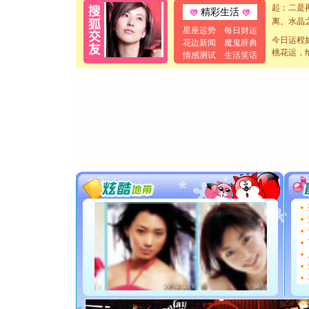
起；二是
精彩生活
离。水晶
[元旦]
当
星座运势
每日财运
今日运程
花边新闻
魔鬼辞典
泣，这痛
桃花运，
情感测试
生活笑话
卖了。水
[春节]
风
颜！冬去
道一声平
[春节]
传
片叶子是
送你一棵
[圣诞节]
你太多，
要平安！
[圣诞节]
能正大光明
都要快乐噢
[圣诞节]
如意,快乐
[元旦]
看
断电。爱
你是我专
[元旦]
如