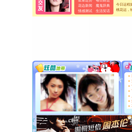
星座运势
每日财运
离。水晶
今日运程
花边新闻
魔鬼辞典
[元旦]
当
桃花运，
情感测试
生活笑话
泣，这痛
卖了。水
[春节]
风
颜！冬去
道一声平
[春节]
传
片叶子是
送你一棵
[圣诞节]
你太多，
要平安！
[圣诞节]
能正大光明
都要快乐噢
[圣诞节]
如意,快乐
[元旦]
看
断电。爱
你是我专
[元旦]
如