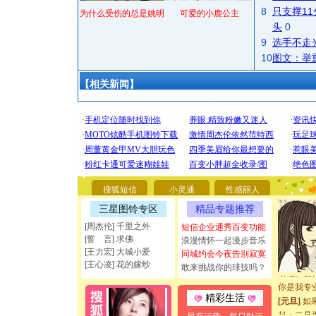
8
只支撑1
为什么受伤的总是姚明
可爱的小鹿公主
头
0
9
选手不走
10
图文：举
【相关新闻】
[圣诞节]
你太多，
要平安！
[圣诞节]
搜狐短信
小灵通
性感丽人
能正大光明
三星图铃专区
精品专题推荐
都要快乐噢
[圣诞节]
[周杰伦] 千里之外
短信企业通秀百变功能
[誓 言] 求佛
如意,快乐
浪漫情怀一起漫步音乐
[王力宏] 大城小爱
[元旦]
看
同城约会今夜告别寂寞
[王心凌] 花的嫁纱
敢来挑战你的球技吗？
断电。爱
你是我专
[元旦]
如
精彩生活
起；二是