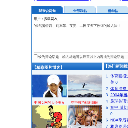
我来说两句
全部跟帖
精华帖
用户：
*依然范特西、刘亦菲、夜宴……网罗天下热词的输入法！
设为辩论话题
【热门新闻推
【精彩图片博客】
1
体育画报
美
0
2
体育消费
3
2004
4
足球英语
中国女网的大个美女
空中技巧精彩瞬间
5
意甲-莱切
0
6
NBA季
7
雅典奥运