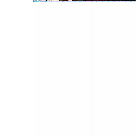
起；二是
离。水晶
[元旦]
当
泣，这痛
卖了。水
[春节]
风
颜！冬去
道一声平
[春节]
传
片叶子是
送你一棵