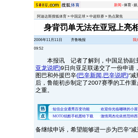
新闻
-
体育
-
娱
阿迪达斯搜狐体育
>
中国足球
>
中超联赛
>
热点聚焦
身背罚单无法在亚冠上亮相
2006年11月11日
齐鲁晚报
我
09:52
本报讯 记者了解到，中国足协副
亚龙说吧
)
9日向亚足联递交了一份申请
图巴和外援巴辛
(
巴辛新闻
,
巴辛说吧
)
“
后，鲁能初步制定了2007赛季的工作
之重。
备继续申诉，希望能够进一步为巴辛“减