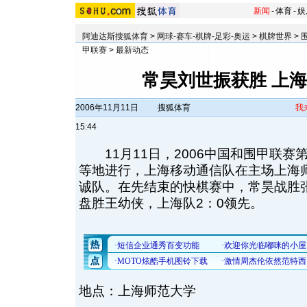
新闻
-
体育
-
娱
阿迪达斯搜狐体育
>
网球-赛车-棋牌-足彩-奥运
>
棋牌世界
>
甲联赛
>
最新动态
常昊刘世振获胜 上
2006年11月11日
搜狐体育
我
15:44
11月11日，2006中国和围甲联赛
等地进行，上海移动通信队在主场上海
诚队。在先结束的快棋赛中，常昊战胜
盘胜王幼侠，上海队2：0领先。
地点：上海师范大学