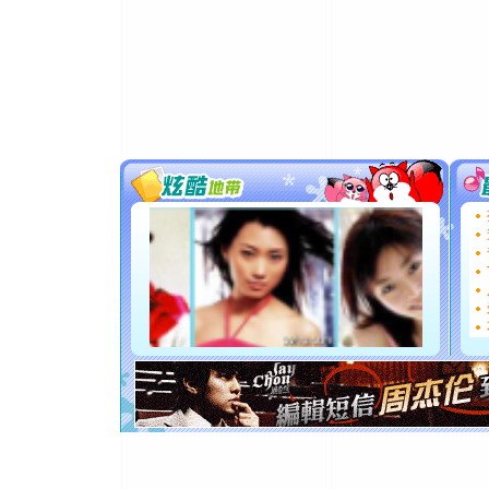
卖了。水
[春节]
风
颜！冬去
道一声平
[春节]
传
片叶子是
送你一棵
[圣诞节]
你太多，
要平安！
[圣诞节]
能正大光明
都要快乐噢
[圣诞节]
如意,快乐
[元旦]
看
断电。爱
你是我专
[元旦]
如
起；二是
离。水晶
[元旦]
当