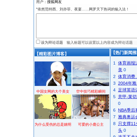
用户：
*依然范特西、刘亦菲、夜宴……网罗天下热词的输入法！
设为辩论话题
【热门新闻推
【精彩图片博客】
1
体育画报
美
0
2
体育消费
3
2004
4
足球英语
中国女网的大个美女
空中技巧精彩瞬间
5
意甲-莱切
0
6
NBA季
7
雅典奥运
8
只支撑1
为什么受伤的总是姚明
可爱的小鹿公主
头
0