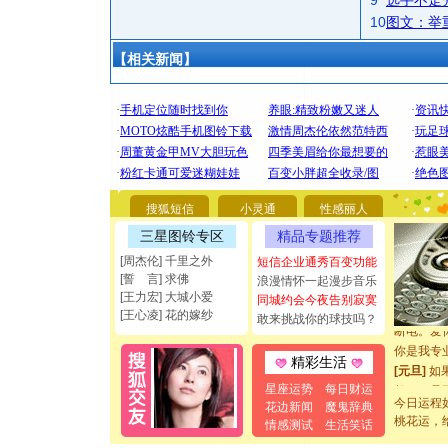
9
选手不走
10
图文：举
【相关新闻】
[圣诞节]
你太多，
要平安！
[圣诞节]
搜狐短信
小灵通
性感丽人
能正大光明
三星图铃专区
精品专题推荐
都要快乐噢
[周杰伦] 千里之外
短信企业通秀百变功能
[圣诞节]
[誓 言] 求佛
浪漫情怀一起漫步音乐
如意,快乐
[王力宏] 大城小爱
同城约会今夜告别寂寞
[元旦]
看
[王心凌] 花的嫁纱
敢来挑战你的球技吗？
断电。爱
你是我专
精彩生活
[元旦]
如
起；二是
星座运势
每日财运
离。水晶
今日运程
花边新闻
魔鬼辞典
桃花运，
[元旦]
当
情感测试
生活笑话
泣，这痛