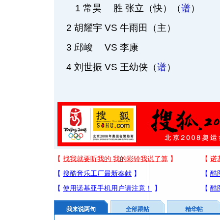
1 常昊 胜 张立（快）（
谱
）
2 胡耀宇 VS 牛雨田（主）
3 邱峻 VS 李康
4 刘世振 VS 王幼侠（
谱
）
我来说两句
全部跟帖
精华帖